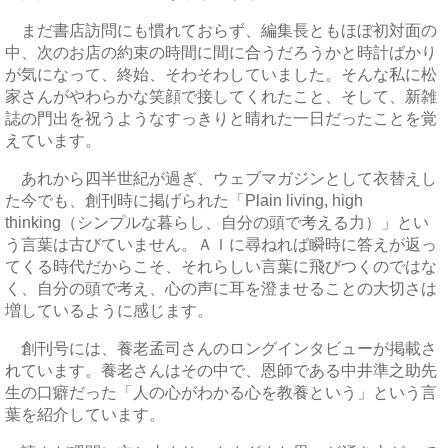
まだ書店訪問にも慣れておらず、編集長ともほぼ初対面の
中、次のお店の約束の時間に間に合うだろうかと時計ばかり
が気になって、終始、そわそわしていました。そんな私に松
家さんがやわらかな笑顔で接してくれたこと、そして、新雑
誌の門出を祝うようなすっきりと晴れた一日だったことを覚
えています。
あれから四半世紀が過ぎ、ウェブマガジンとして衣替えし
た今でも、創刊時に掲げられた「Plain living, high
thinking（シンプルな暮らし、自分の頭で考える力）」とい
う言葉は古びていません。ＡＩに尋ねれば瞬時に答えが返っ
てくる時代だからこそ、それらしい言葉に飛びつくのではな
く、自分の頭で考え、心の声に耳を澄ませることの大切さは
増しているように感じます。
創刊号には、養老孟司さんのロングインタビューが掲載さ
れています。養老さんはその中で、恩師である中井準之助先
生の口癖だった「人の心がわかる心を教養という」という言
葉を紹介しています。