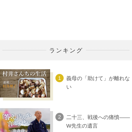
ランキング
義母の「助けて」が離れな
い
二十三、戦後への痛憤――
W先生の遺言