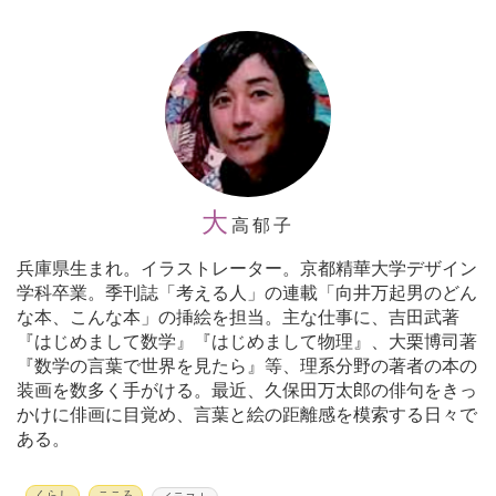
大
高郁子
兵庫県生まれ。イラストレーター。京都精華大学デザイン
学科卒業。季刊誌「考える人」の連載「向井万起男のどん
な本、こんな本」の挿絵を担当。主な仕事に、吉田武著
『はじめまして数学』『はじめまして物理』、大栗博司著
『数学の言葉で世界を見たら』等、理系分野の著者の本の
装画を数多く手がける。最近、久保田万太郎の俳句をきっ
かけに俳画に目覚め、言葉と絵の距離感を模索する日々で
ある。
くらし
こころ