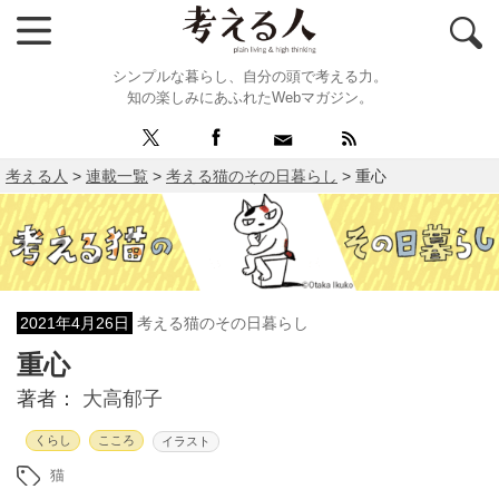
シンプルな暮らし、自分の頭で考える力。
知の楽しみにあふれたWebマガジン。
考える人
>
連載一覧
>
考える猫のその日暮らし
>
重心
2021年4月26日
考える猫のその日暮らし
重心
著者：
大高郁子
くらし
こころ
イラスト
猫