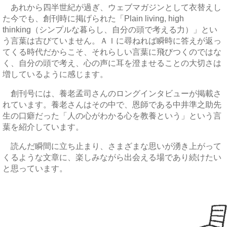
あれから四半世紀が過ぎ、ウェブマガジンとして衣替えし
た今でも、創刊時に掲げられた「Plain living, high
thinking（シンプルな暮らし、自分の頭で考える力）」とい
う言葉は古びていません。ＡＩに尋ねれば瞬時に答えが返っ
てくる時代だからこそ、それらしい言葉に飛びつくのではな
く、自分の頭で考え、心の声に耳を澄ませることの大切さは
増しているように感じます。
創刊号には、養老孟司さんのロングインタビューが掲載さ
れています。養老さんはその中で、恩師である中井準之助先
生の口癖だった「人の心がわかる心を教養という」という言
葉を紹介しています。
読んだ瞬間に立ち止まり、さまざまな思いが湧き上がって
くるような文章に、楽しみながら出会える場であり続けたい
と思っています。