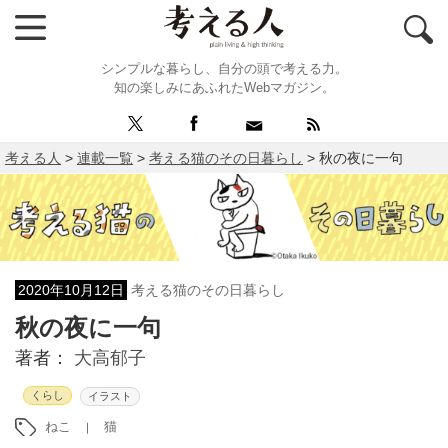
シンプルな暮らし、自分の頭で考える力。
知の楽しみにあふれたWebマガジン。
考える人
>
連載一覧
>
考える猫のその日暮らし
>
秋の夜に一句
2020年10月12日
考える猫のその日暮らし
秋の夜に一句
著者：
大高郁子
くらし
イラスト
ねこ
猫