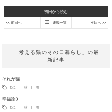
初回から読む
<< 前回へ
連載一覧
次回へ >>
「考える猫のその日暮らし」の最
新記事
それが猫
ねこ
猫
雨
幸福論3
ねこ
猫
雨