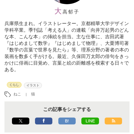
大
高郁子
兵庫県生まれ。イラストレーター。京都精華大学デザイン
学科卒業。季刊誌「考える人」の連載「向井万起男のどん
な本、こんな本」の挿絵を担当。主な仕事に、吉田武著
『はじめまして数学』『はじめまして物理』、大栗博司著
『数学の言葉で世界を見たら』等、理系分野の著者の本の
装画を数多く手がける。最近、久保田万太郎の俳句をきっ
かけに俳画に目覚め、言葉と絵の距離感を模索する日々で
ある。
くらし
イラスト
ねこ
猫
この記事をシェアする
B!
LINE