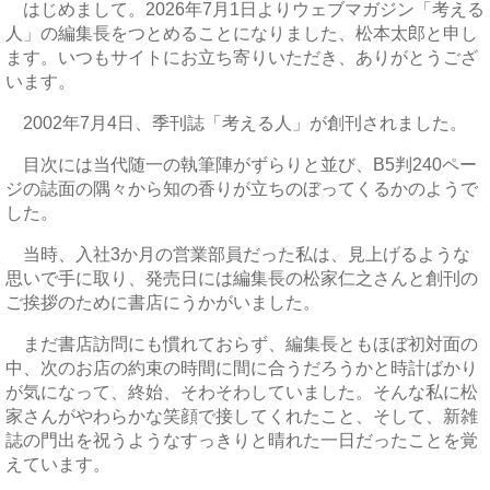
はじめまして。2026年7月1日よりウェブマガジン「考える
人」の編集長をつとめることになりました、松本太郎と申し
ます。いつもサイトにお立ち寄りいただき、ありがとうござ
います。
2002年7月4日、季刊誌「考える人」が創刊されました。
目次には当代随一の執筆陣がずらりと並び、B5判240ペー
ジの誌面の隅々から知の香りが立ちのぼってくるかのようで
した。
当時、入社3か月の営業部員だった私は、見上げるような
思いで手に取り、発売日には編集長の松家仁之さんと創刊の
ご挨拶のために書店にうかがいました。
まだ書店訪問にも慣れておらず、編集長ともほぼ初対面の
中、次のお店の約束の時間に間に合うだろうかと時計ばかり
が気になって、終始、そわそわしていました。そんな私に松
家さんがやわらかな笑顔で接してくれたこと、そして、新雑
誌の門出を祝うようなすっきりと晴れた一日だったことを覚
えています。