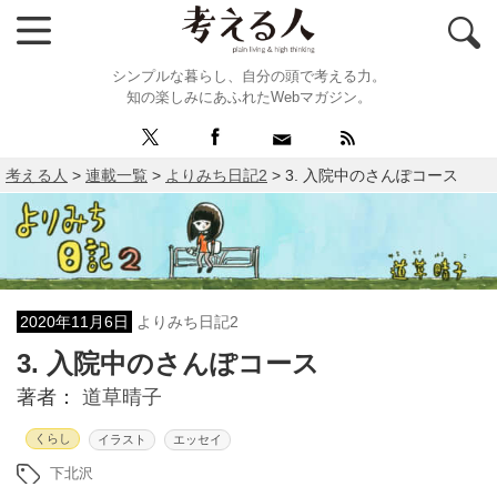
シンプルな暮らし、自分の頭で考える力。
知の楽しみにあふれたWebマガジン。
考える人
>
連載一覧
>
よりみち日記2
>
3. 入院中のさんぽコース
2020年11月6日
よりみち日記2
3. 入院中のさんぽコース
著者：
道草晴子
くらし
イラスト
エッセイ
下北沢