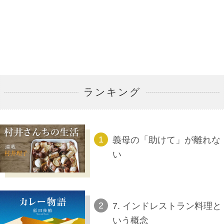
ランキング
義母の「助けて」が離れな
い
7. インドレストラン料理と
いう概念