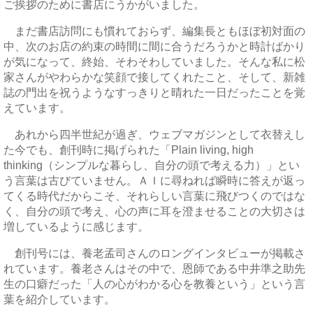
ご挨拶のために書店にうかがいました。
まだ書店訪問にも慣れておらず、編集長ともほぼ初対面の
中、次のお店の約束の時間に間に合うだろうかと時計ばかり
が気になって、終始、そわそわしていました。そんな私に松
家さんがやわらかな笑顔で接してくれたこと、そして、新雑
誌の門出を祝うようなすっきりと晴れた一日だったことを覚
えています。
あれから四半世紀が過ぎ、ウェブマガジンとして衣替えし
た今でも、創刊時に掲げられた「Plain living, high
thinking（シンプルな暮らし、自分の頭で考える力）」とい
う言葉は古びていません。ＡＩに尋ねれば瞬時に答えが返っ
てくる時代だからこそ、それらしい言葉に飛びつくのではな
く、自分の頭で考え、心の声に耳を澄ませることの大切さは
増しているように感じます。
創刊号には、養老孟司さんのロングインタビューが掲載さ
れています。養老さんはその中で、恩師である中井準之助先
生の口癖だった「人の心がわかる心を教養という」という言
葉を紹介しています。