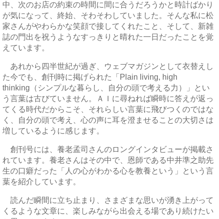
中、次のお店の約束の時間に間に合うだろうかと時計ばかり
が気になって、終始、そわそわしていました。そんな私に松
家さんがやわらかな笑顔で接してくれたこと、そして、新雑
誌の門出を祝うようなすっきりと晴れた一日だったことを覚
えています。
あれから四半世紀が過ぎ、ウェブマガジンとして衣替えし
た今でも、創刊時に掲げられた「Plain living, high
thinking（シンプルな暮らし、自分の頭で考える力）」とい
う言葉は古びていません。ＡＩに尋ねれば瞬時に答えが返っ
てくる時代だからこそ、それらしい言葉に飛びつくのではな
く、自分の頭で考え、心の声に耳を澄ませることの大切さは
増しているように感じます。
創刊号には、養老孟司さんのロングインタビューが掲載さ
れています。養老さんはその中で、恩師である中井準之助先
生の口癖だった「人の心がわかる心を教養という」という言
葉を紹介しています。
読んだ瞬間に立ち止まり、さまざまな思いが湧き上がって
くるような文章に、楽しみながら出会える場であり続けたい