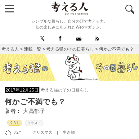
シンプルな暮らし、自分の頭で考える力。
知の楽しみにあふれたWebマガジン。
考える人
>
連載一覧
>
考える猫のその日暮らし
>
何かご不満でも？
2017年12月25日
考える猫のその日暮らし
何かご不満でも？
著者：
大高郁子
くらし
イラスト
ねこ
クリスマス
生き物