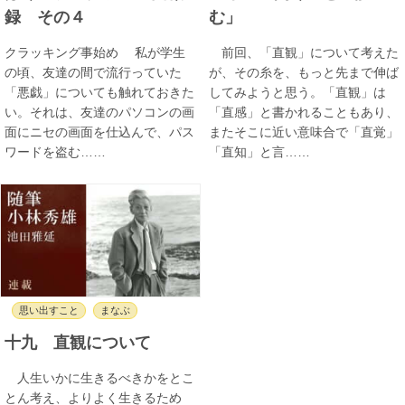
録 その４
む」
クラッキング事始め 私が学生
前回、「直観」について考えた
の頃、友達の間で流行っていた
が、その糸を、もっと先まで伸ば
「悪戯」についても触れておきた
してみようと思う。「直観」は
い。それは、友達のパソコンの画
「直感」と書かれることもあり、
面にニセの画面を仕込んで、パス
またそこに近い意味合で「直覚」
ワードを盗む……
「直知」と言……
思い出すこと
まなぶ
十九 直観について
人生いかに生きるべきかをとこ
とん考え、よりよく生きるため