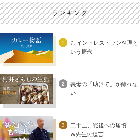
ランキング
7. インドレストラン料理と
いう概念
義母の「助けて」が離れな
い
二十三、戦後への痛憤――
W先生の遺言