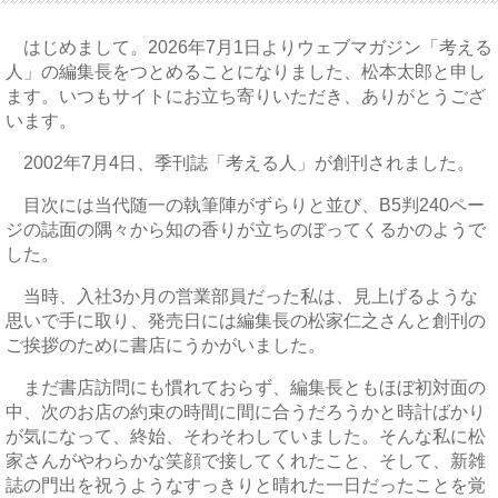
はじめまして。2026年7月1日よりウェブマガジン「考える
人」の編集長をつとめることになりました、松本太郎と申し
ます。いつもサイトにお立ち寄りいただき、ありがとうござ
います。
2002年7月4日、季刊誌「考える人」が創刊されました。
目次には当代随一の執筆陣がずらりと並び、B5判240ペー
ジの誌面の隅々から知の香りが立ちのぼってくるかのようで
した。
当時、入社3か月の営業部員だった私は、見上げるような
思いで手に取り、発売日には編集長の松家仁之さんと創刊の
ご挨拶のために書店にうかがいました。
まだ書店訪問にも慣れておらず、編集長ともほぼ初対面の
中、次のお店の約束の時間に間に合うだろうかと時計ばかり
が気になって、終始、そわそわしていました。そんな私に松
家さんがやわらかな笑顔で接してくれたこと、そして、新雑
誌の門出を祝うようなすっきりと晴れた一日だったことを覚