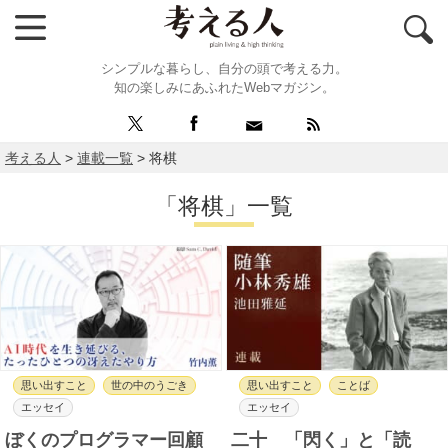
シンプルな暮らし、自分の頭で考える力。
知の楽しみにあふれたWebマガジン。
考える人
>
連載一覧
>
将棋
「将棋」一覧
思い出すこと
世の中のうごき
思い出すこと
ことば
エッセイ
エッセイ
ぼくのプログラマー回顧
二十 「閃く」と「読