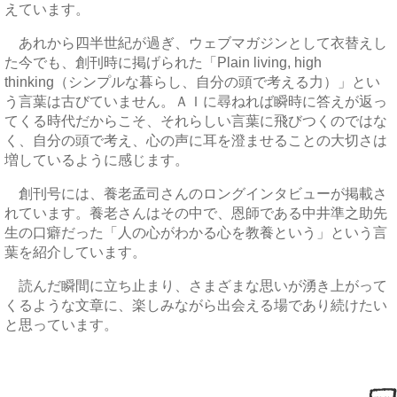
えています。
あれから四半世紀が過ぎ、ウェブマガジンとして衣替えし
た今でも、創刊時に掲げられた「Plain living, high
thinking（シンプルな暮らし、自分の頭で考える力）」とい
う言葉は古びていません。ＡＩに尋ねれば瞬時に答えが返っ
てくる時代だからこそ、それらしい言葉に飛びつくのではな
く、自分の頭で考え、心の声に耳を澄ませることの大切さは
増しているように感じます。
創刊号には、養老孟司さんのロングインタビューが掲載さ
れています。養老さんはその中で、恩師である中井準之助先
生の口癖だった「人の心がわかる心を教養という」という言
葉を紹介しています。
読んだ瞬間に立ち止まり、さまざまな思いが湧き上がって
くるような文章に、楽しみながら出会える場であり続けたい
と思っています。