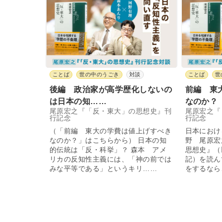
ことば
世の中のうごき
対談
ことば
世
後編 政治家が高学歴化しないの
前編 東
は日本の知……
なのか？
尾原宏之『「反・東大」の思想史』刊
尾原宏之『
行記念
行記念
（「前編 東大の学費は値上げすべき
日本におけ
なのか？」はこちらから） 日本の知
野 尾原宏
的伝統は「反・科挙」？ 森本 アメ
思想史』（
リカの反知性主義には、「神の前では
記）を読ん
みな平等である」というキリ……
をするなら