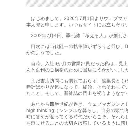
はじめまして。2026年7月1日よりウェブマ
本太郎と申します。いつもサイトにお立ち寄り
2002年7月4日、季刊誌「考える人」が創刊
目次には当代随一の執筆陣がずらりと並び、B5
かのようでした。
当時、入社3か月の営業部員だった私は、見上
んと創刊のご挨拶のために書店にうかがいまし
まだ書店訪問にも慣れておらず、編集長ともほ
時計ばかりが気になって、終始、そわそわして
たこと、そして、新雑誌の門出を祝うようなす
あれから四半世紀が過ぎ、ウェブマガジンとして衣替
high thinking（シンプルな暮らし、自
時に答えが返ってくる時代だからこそ、それら
を澄ませることの大切さは増しているように感