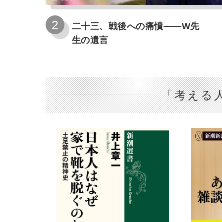
二十三、戦後への痛憤――W先
生の遺言
「考える