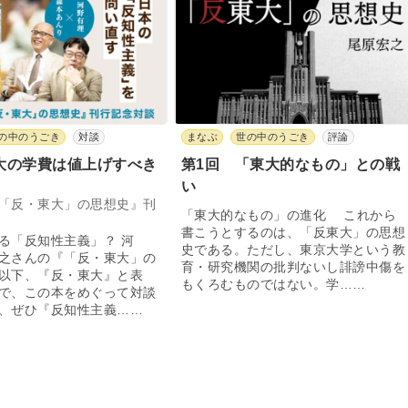
の中のうごき
対談
まなぶ
世の中のうごき
評論
大の学費は値上げすべき
第1回 「東大的なもの」との戦
い
「反・東大」の思想史』刊
「東大的なもの」の進化 これから
書こうとするのは、「反東大」の思想
る「反知性主義」？ 河
史である。ただし、東京大学という教
之さんの『「反・東大」の
育・研究機関の批判ないし誹謗中傷を
以下、『反・東大』と表
もくろむものではない。学……
で、この本をめぐって対談
、ぜひ『反知性主義……