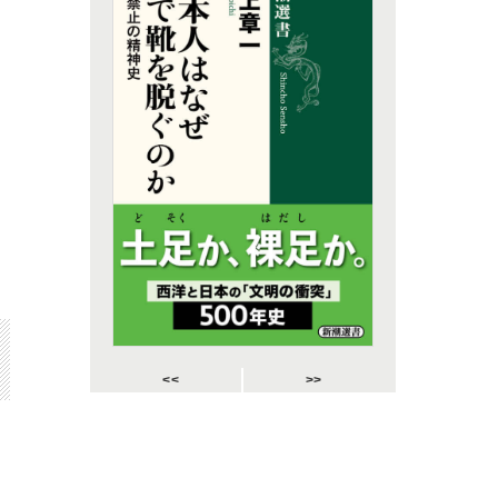
<<
>>