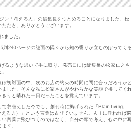
ガジン「考える人」の編集長をつとめることになりました、松
いただき、ありがとうございます。
されました。
判240ページの誌面の隅々から知の香りが立ちのぼってく
げるような思いで手に取り、発売日には編集長の松家仁之さ
た。
ぼ初対面の中、次のお店の約束の時間に間に合うだろうか
いました。そんな私に松家さんがやわらかな笑顔で接してく
っきりと晴れた一日だったことを覚えています。
えした今でも、創刊時に掲げられた「Plain living,
分の頭で考える力）」という言葉は古びていません。ＡＩに尋ねれば
しい言葉に飛びつくのではなく、自分の頭で考え、心の声に
じます。