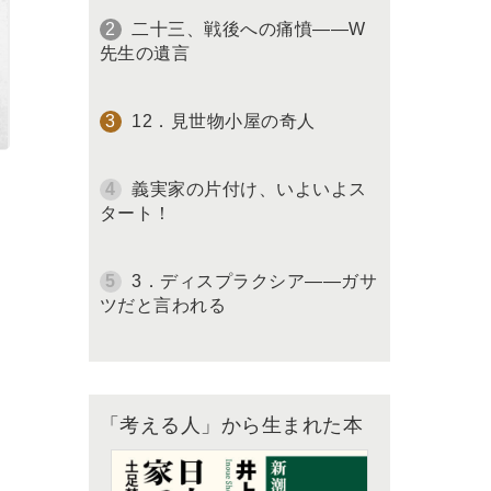
二十三、戦後への痛憤――W
先生の遺言
12．見世物小屋の奇人
義実家の片付け、いよいよス
タート！
3．ディスプラクシア――ガサ
ツだと言われる
「考える人」から生まれた本