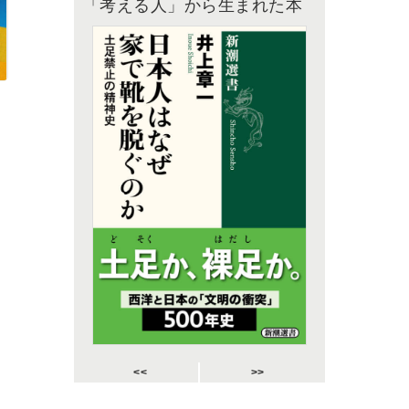
「考える人」から生まれた本
<<
>>