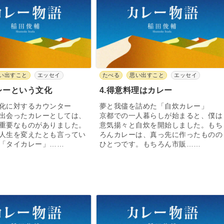
い出すこと
エッセイ
たべる
思い出すこと
エッセイ
レーという文化
4.得意料理はカレー
文化に対するカウンター
夢と我儘を詰めた「自炊カレー」
出会ったカレーとしては、
京都での一人暮らしが始まると、僕は
重要なものがありました。
意気揚々と自炊を開始しました。もち
人生を変えたとも言ってい
ろんカレーは、真っ先に作ったものの
「タイカレー」……
ひとつです。もちろん市販……