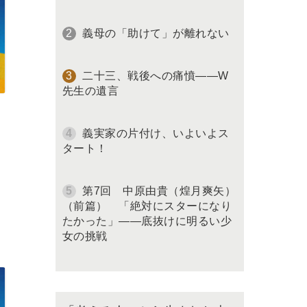
義母の「助けて」が離れない
二十三、戦後への痛憤――W
先生の遺言
義実家の片付け、いよいよス
タート！
第7回 中原由貴（煌月爽矢）
（前篇） 「絶対にスターになり
たかった」――底抜けに明るい少
女の挑戦