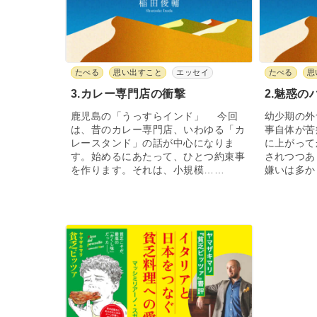
たべる
思い出すこと
エッセイ
たべる
思
3.カレー専門店の衝撃
2.魅惑
鹿児島の「うっすらインド」 今回
幼少期の外
は、昔のカレー専門店、いわゆる「カ
事自体が苦
レースタンド」の話が中心になりま
に上がって
す。始めるにあたって、ひとつ約束事
されつつあ
を作ります。それは、小規模……
嫌いは多か