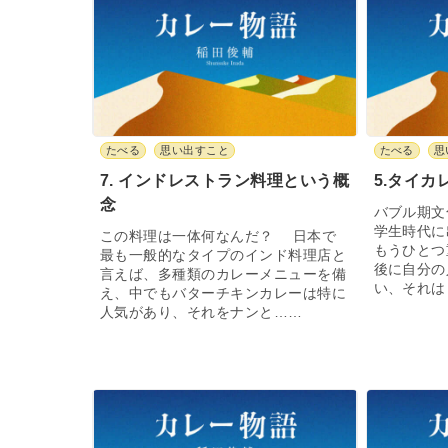
たべる
思い出すこと
たべる
思
7. インドレストラン料理という概
5.タイカ
念
バブル期
学生時代に
この料理は一体何なんだ？ 日本で
もうひとつ
最も一般的なタイプのインド料理店と
後に自分の
言えば、多種類のカレーメニューを備
い、それは
え、中でもバターチキンカレーは特に
人気があり、それをナンと……