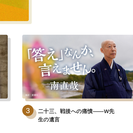
二十三、戦後への痛憤――W先
生の遺言