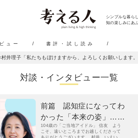
シンプルな暮ら
知の楽しみにあふ
ビュー
書評・試し読み
×村井理子「私たちもぼけますから、よろしくお願いします
対談・インタビュー一覧
前篇 認知症になってわ
かった「本来の姿」……
104歳の「ご当地アイドル」 信友 よう
こそ、遠いところまでお越しくださって
ありがとうございます。 村井 いえい