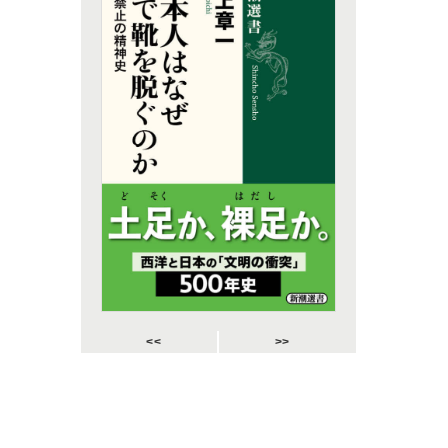
<<
>>