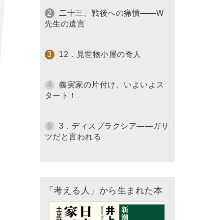
二十三、戦後への痛憤――W
先生の遺言
12．見世物小屋の奇人
義実家の片付け、いよいよス
タート！
3．ディスプラクシア――ガサ
ツだと言われる
「考える人」から生まれた本