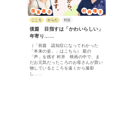
こころ
からだ
対談
後篇 目指すは「かわいらしい」
年寄り……
（「前篇 認知症になってわかった
「本来の姿」」はこちら） 親の
「声」を残す 村井 映画の中で、ま
だお元気だったころのお母さんが買い
物しているところを遠くから撮影
し……