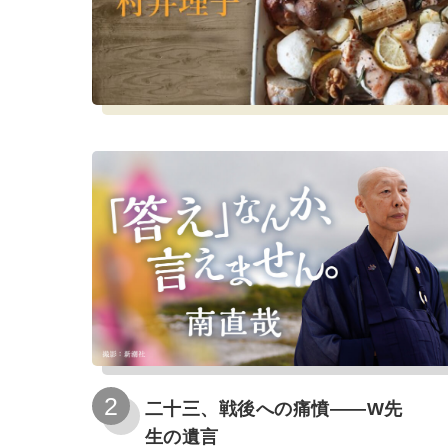
二十三、戦後への痛憤――W先
生の遺言