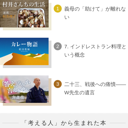
義母の「助けて」が離れな
い
7. インドレストラン料理と
いう概念
二十三、戦後への痛憤――
W先生の遺言
「考える人」から生まれた本