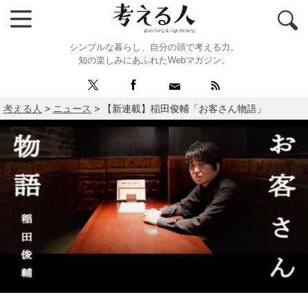
シンプルな暮らし、自分の頭で考える力。
知の楽しみにあふれたWebマガジン。
考える人
>
ニュース
>
【新連載】稲田俊輔「お客さん物語」