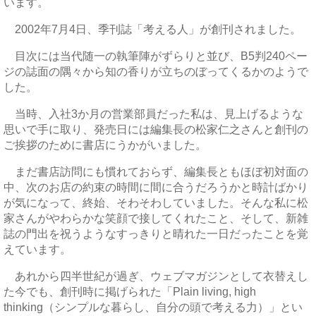
います。
2002年7月4日、季刊誌「考える人」が創刊されました。
目次には当代随一の執筆陣がずらりと並び、B5判240ペー
ジの誌面の隅々から知の香りが立ちのぼってくるかのようで
した。
当時、入社3か月の営業部員だった私は、見上げるような
思いで手に取り、発売日には編集長の松家仁之さんと創刊の
ご挨拶のために書店にうかがいました。
まだ書店訪問にも慣れておらず、編集長ともほぼ初対面の
中、次のお店の約束の時間に間に合うだろうかと時計ばかり
が気になって、終始、そわそわしていました。そんな私に松
家さんがやわらかな笑顔で接してくれたこと、そして、新雑
誌の門出を祝うようなすっきりと晴れた一日だったことを覚
えています。
あれから四半世紀が過ぎ、ウェブマガジンとして衣替えし
た今でも、創刊時に掲げられた「Plain living, high
thinking（シンプルな暮らし、自分の頭で考える力）」とい