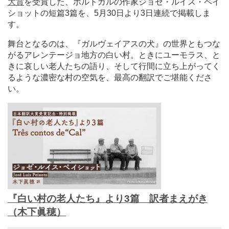
大賞
を受賞した、ポルトガルの作家ジョゼ・ルイス・ペイ
ショットの短篇3篇を、5月30日より3日連続で掲載しま
す。
舞台となるのは、『ガルヴェイアスの犬』の世界ともつな
がるアレンテージョ地方の白い村。ときにユーモラス、と
きに哀しい老人たちの語り、そして行間に立ち上がってく
るような濃密な村の空気を、最高の翻訳でご堪能くださ
い。
『白い村の老人たち』より3篇 訳者まえがき
（木下眞穂）