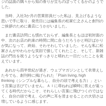
ジの誌面の隅々から知の香りが立ちのぼってくるかのようで
した。
当時、入社3か月の営業部員だった私は、見上げるような
思いで手に取り、発売日には編集長の松家仁之さんと創刊の
ご挨拶のために書店にうかがいました。
まだ書店訪問にも慣れておらず、編集長ともほぼ初対面の
中、次のお店の約束の時間に間に合うだろうかと時計ばかり
が気になって、終始、そわそわしていました。そんな私に松
家さんがやわらかな笑顔で接してくれたこと、そして、新雑
誌の門出を祝うようなすっきりと晴れた一日だったことを覚
えています。
あれから四半世紀が過ぎ、ウェブマガジンとして衣替えし
た今でも、創刊時に掲げられた「Plain living, high
thinking（シンプルな暮らし、自分の頭で考える力）」とい
う言葉は古びていません。ＡＩに尋ねれば瞬時に答えが返っ
てくる時代だからこそ、それらしい言葉に飛びつくのではな
く、自分の頭で考え、心の声に耳を澄ませることの大切さは
増しているように感じます。