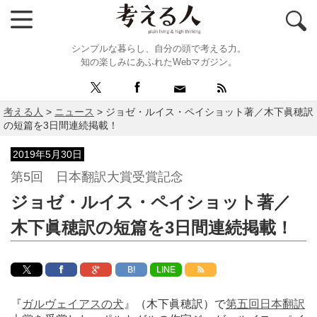
シンプルな暮らし、自分の頭で考える力。
知の楽しみにあふれたWebマガジン。
考える人
>
ニュース
>
ジョゼ・ルイス・ペイショット著／木下眞穂訳
の短篇を3日間連続掲載！
2019年5月30日
第5回 日本翻訳大賞受賞記念
ジョゼ・ルイス・ペイショット著／
木下眞穂訳の短篇を3日間連続掲載！
B!
LINE
『
ガルヴェイアスの犬
』（木下眞穂訳）で
第五回日本翻訳