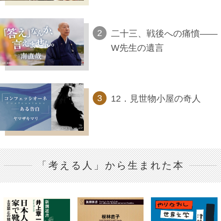
二十三、戦後への痛憤――
W先生の遺言
12．見世物小屋の奇人
「考える人」から生まれた本