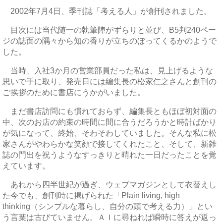
2002年7月4日、季刊誌「考える人」が創刊されました。
目次には当代随一の執筆陣がずらりと並び、B5判240ペー
ジの誌面の隅々から知の香りが立ちのぼってくるかのようで
した。
当時、入社3か月の営業部員だった私は、見上げるような
思いで手に取り、発売日には編集長の松家仁之さんと創刊の
ご挨拶のために書店にうかがいました。
まだ書店訪問にも慣れておらず、編集長ともほぼ初対面の
中、次のお店の約束の時間に間に合うだろうかと時計ばかり
が気になって、終始、そわそわしていました。そんな私に松
家さんがやわらかな笑顔で接してくれたこと、そして、新雑
誌の門出を祝うようなすっきりと晴れた一日だったことを覚
えています。
あれから四半世紀が過ぎ、ウェブマガジンとして衣替えし
た今でも、創刊時に掲げられた「Plain living, high
thinking（シンプルな暮らし、自分の頭で考える力）」とい
う言葉は古びていません。ＡＩに尋ねれば瞬時に答えが返っ