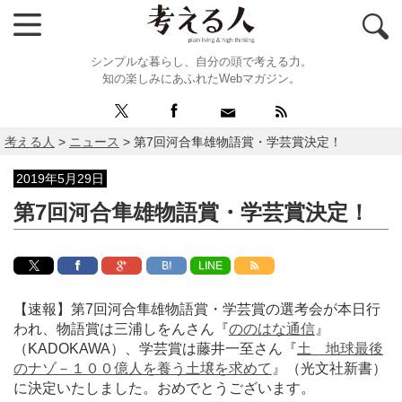
シンプルな暮らし、自分の頭で考える力。
知の楽しみにあふれたWebマガジン。
考える人
>
ニュース
>
第7回河合隼雄物語賞・学芸賞決定！
2019年5月29日
第7回河合隼雄物語賞・学芸賞決定！
B!
LINE
【速報】第7回河合隼雄物語賞・学芸賞の選考会が本日行
われ、物語賞は三浦しをんさん『
ののはな通信
』
（KADOKAWA）、学芸賞は藤井一至さん『
土 地球最後
のナゾ－１００億人を養う土壌を求めて
』（光文社新書）
に決定いたしました。おめでとうございます。