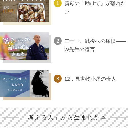
義母の「助けて」が離れな
い
二十三、戦後への痛憤――
W先生の遺言
12．見世物小屋の奇人
「考える人」から生まれた本