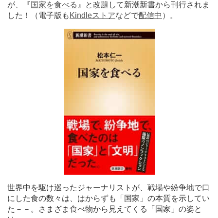
が、『
国家を食べる
』と改題して新潮新書から刊行されま
した！（電子版も
Kindleストア
などで
配信中
）。
世界中を駆け巡ったジャーナリストが、戦場や紛争地で口
にした食の数々は、はからずも「国家」の本質を示してい
た－－。さまざま食べ物から見えてくる「国家」の姿と