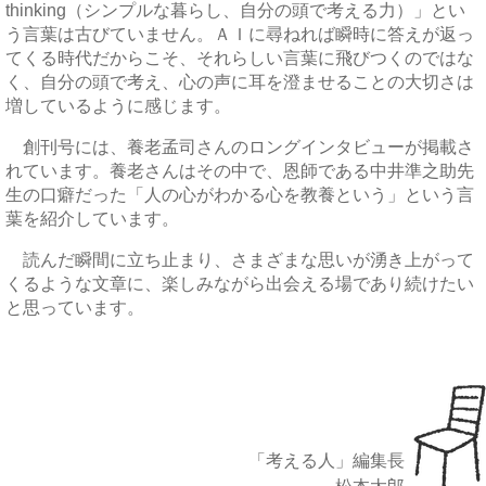
thinking（シンプルな暮らし、自分の頭で考える力）」とい
う言葉は古びていません。ＡＩに尋ねれば瞬時に答えが返っ
てくる時代だからこそ、それらしい言葉に飛びつくのではな
く、自分の頭で考え、心の声に耳を澄ませることの大切さは
増しているように感じます。
創刊号には、養老孟司さんのロングインタビューが掲載さ
れています。養老さんはその中で、恩師である中井準之助先
生の口癖だった「人の心がわかる心を教養という」という言
葉を紹介しています。
読んだ瞬間に立ち止まり、さまざまな思いが湧き上がって
くるような文章に、楽しみながら出会える場であり続けたい
と思っています。
「考える人」編集長