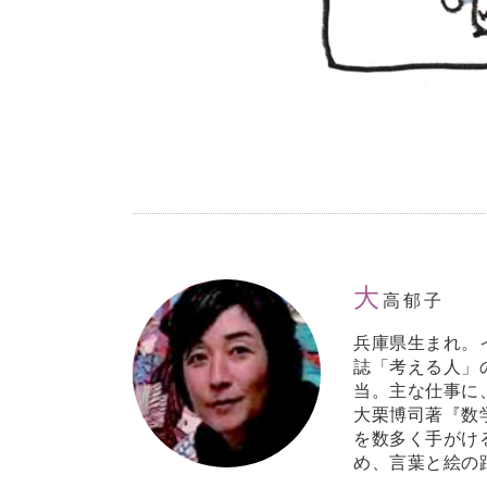
大
高郁子
兵庫県生まれ。
誌「考える人」
当。主な仕事に
大栗博司著『数
を数多く手がけ
め、言葉と絵の