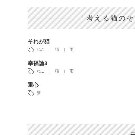
「考える猫のそ
それが猫
ねこ
猫
雨
幸福論3
ねこ
猫
雨
重心
猫