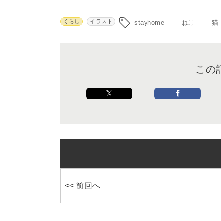
くらし
イラスト
stayhome
ねこ
猫
この
<< 前回へ