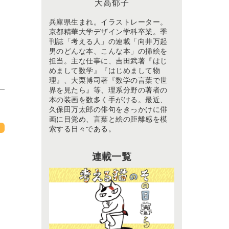
大高郁子
兵庫県生まれ。イラストレーター。
京都精華大学デザイン学科卒業。季
刊誌「考える人」の連載「向井万起
男のどんな本、こんな本」の挿絵を
担当。主な仕事に、吉田武著『はじ
めまして数学』『はじめまして物
理』、大栗博司著『数学の言葉で世
界を見たら』等、理系分野の著者の
本の装画を数多く手がける。最近、
久保田万太郎の俳句をきっかけに俳
画に目覚め、言葉と絵の距離感を模
索する日々である。
連載一覧