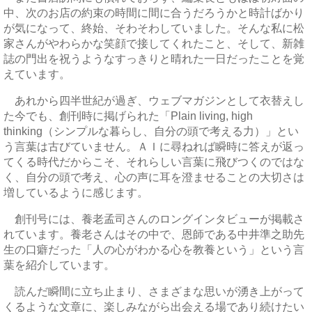
中、次のお店の約束の時間に間に合うだろうかと時計ばかり
が気になって、終始、そわそわしていました。そんな私に松
家さんがやわらかな笑顔で接してくれたこと、そして、新雑
誌の門出を祝うようなすっきりと晴れた一日だったことを覚
えています。
あれから四半世紀が過ぎ、ウェブマガジンとして衣替えし
た今でも、創刊時に掲げられた「Plain living, high
thinking（シンプルな暮らし、自分の頭で考える力）」とい
う言葉は古びていません。ＡＩに尋ねれば瞬時に答えが返っ
てくる時代だからこそ、それらしい言葉に飛びつくのではな
く、自分の頭で考え、心の声に耳を澄ませることの大切さは
増しているように感じます。
創刊号には、養老孟司さんのロングインタビューが掲載さ
れています。養老さんはその中で、恩師である中井準之助先
生の口癖だった「人の心がわかる心を教養という」という言
葉を紹介しています。
読んだ瞬間に立ち止まり、さまざまな思いが湧き上がって
くるような文章に、楽しみながら出会える場であり続けたい