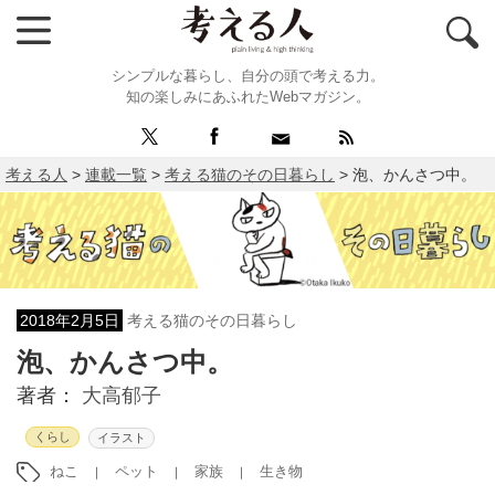
シンプルな暮らし、自分の頭で考える力。
知の楽しみにあふれたWebマガジン。
考える人
>
連載一覧
>
考える猫のその日暮らし
>
泡、かんさつ中。
2018年2月5日
考える猫のその日暮らし
泡、かんさつ中。
著者：
大高郁子
くらし
イラスト
ねこ
ペット
家族
生き物