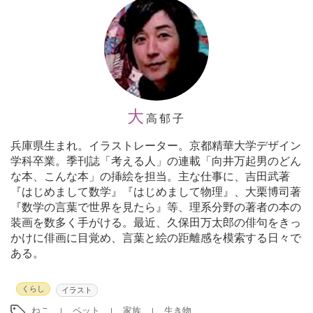
大
高郁子
兵庫県生まれ。イラストレーター。京都精華大学デザイン
学科卒業。季刊誌「考える人」の連載「向井万起男のどん
な本、こんな本」の挿絵を担当。主な仕事に、吉田武著
『はじめまして数学』『はじめまして物理』、大栗博司著
『数学の言葉で世界を見たら』等、理系分野の著者の本の
装画を数多く手がける。最近、久保田万太郎の俳句をきっ
かけに俳画に目覚め、言葉と絵の距離感を模索する日々で
ある。
くらし
イラスト
ねこ
ペット
家族
生き物