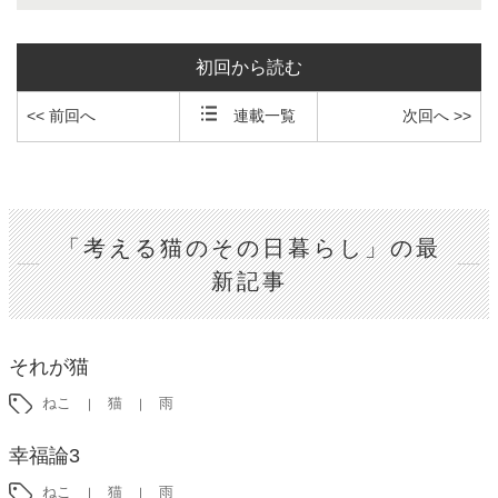
初回から読む
<< 前回へ
連載一覧
次回へ >>
「考える猫のその日暮らし」の最
新記事
それが猫
ねこ
猫
雨
幸福論3
ねこ
猫
雨