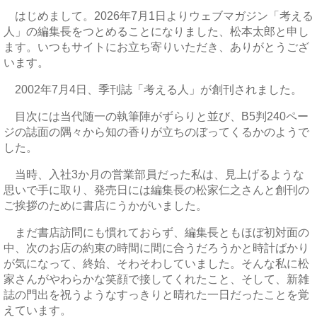
はじめまして。2026年7月1日よりウェブマガジン「考える
人」の編集長をつとめることになりました、松本太郎と申し
ます。いつもサイトにお立ち寄りいただき、ありがとうござ
います。
2002年7月4日、季刊誌「考える人」が創刊されました。
目次には当代随一の執筆陣がずらりと並び、B5判240ペー
ジの誌面の隅々から知の香りが立ちのぼってくるかのようで
した。
当時、入社3か月の営業部員だった私は、見上げるような
思いで手に取り、発売日には編集長の松家仁之さんと創刊の
ご挨拶のために書店にうかがいました。
まだ書店訪問にも慣れておらず、編集長ともほぼ初対面の
中、次のお店の約束の時間に間に合うだろうかと時計ばかり
が気になって、終始、そわそわしていました。そんな私に松
家さんがやわらかな笑顔で接してくれたこと、そして、新雑
誌の門出を祝うようなすっきりと晴れた一日だったことを覚
えています。