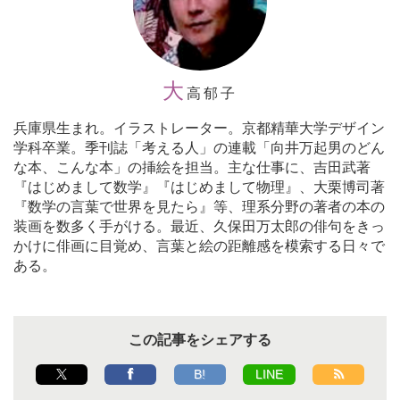
大
高郁子
兵庫県生まれ。イラストレーター。京都精華大学デザイン
学科卒業。季刊誌「考える人」の連載「向井万起男のどん
な本、こんな本」の挿絵を担当。主な仕事に、吉田武著
『はじめまして数学』『はじめまして物理』、大栗博司著
『数学の言葉で世界を見たら』等、理系分野の著者の本の
装画を数多く手がける。最近、久保田万太郎の俳句をきっ
かけに俳画に目覚め、言葉と絵の距離感を模索する日々で
ある。
この記事をシェアする
B!
LINE