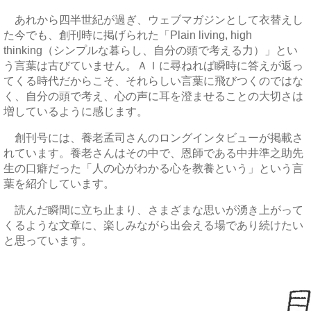
あれから四半世紀が過ぎ、ウェブマガジンとして衣替えし
た今でも、創刊時に掲げられた「Plain living, high
thinking（シンプルな暮らし、自分の頭で考える力）」とい
う言葉は古びていません。ＡＩに尋ねれば瞬時に答えが返っ
てくる時代だからこそ、それらしい言葉に飛びつくのではな
く、自分の頭で考え、心の声に耳を澄ませることの大切さは
増しているように感じます。
創刊号には、養老孟司さんのロングインタビューが掲載さ
れています。養老さんはその中で、恩師である中井準之助先
生の口癖だった「人の心がわかる心を教養という」という言
葉を紹介しています。
読んだ瞬間に立ち止まり、さまざまな思いが湧き上がって
くるような文章に、楽しみながら出会える場であり続けたい
と思っています。