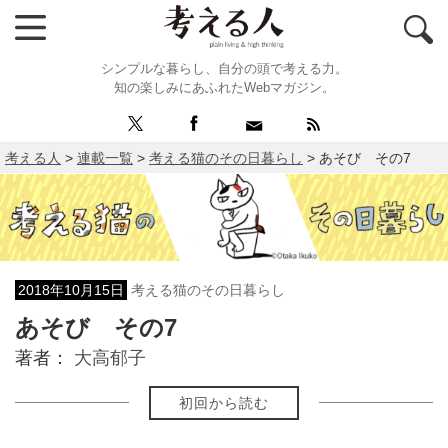
シンプルな暮らし、自分の頭で考える力。
知の楽しみにあふれたWebマガジン。
考える人
>
連載一覧
>
考える猫のその日暮らし
>
あそび その7
2018年10月15日
考える猫のその日暮らし
あそび その7
著者：
大高郁子
初回から読む