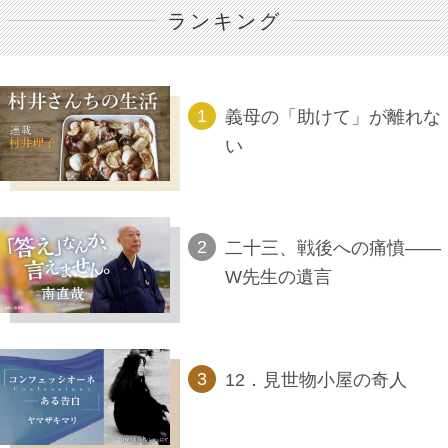
ランキング
義母の「助けて」が離れな
い
二十三、戦後への痛憤――
W先生の遺言
12．見世物小屋の奇人