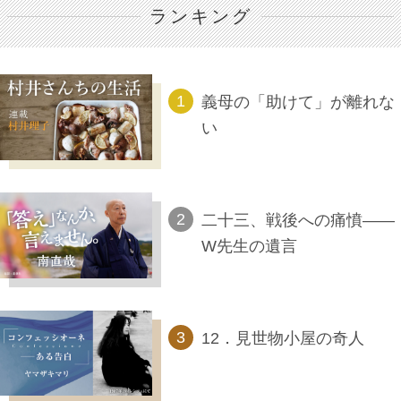
ランキング
義母の「助けて」が離れな
い
二十三、戦後への痛憤――
W先生の遺言
12．見世物小屋の奇人