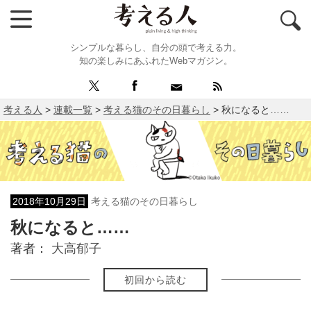
シンプルな暮らし、自分の頭で考える力。
知の楽しみにあふれたWebマガジン。
考える人
>
連載一覧
>
考える猫のその日暮らし
>
秋になると……
2018年10月29日
考える猫のその日暮らし
秋になると……
著者：
大高郁子
初回から読む