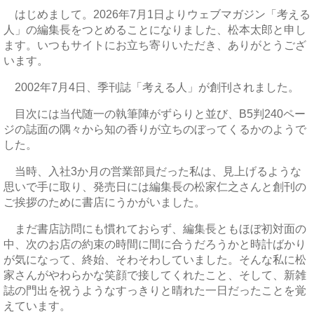
はじめまして。2026年7月1日よりウェブマガジン「考える
人」の編集長をつとめることになりました、松本太郎と申し
ます。いつもサイトにお立ち寄りいただき、ありがとうござ
います。
2002年7月4日、季刊誌「考える人」が創刊されました。
目次には当代随一の執筆陣がずらりと並び、B5判240ペー
ジの誌面の隅々から知の香りが立ちのぼってくるかのようで
した。
当時、入社3か月の営業部員だった私は、見上げるような
思いで手に取り、発売日には編集長の松家仁之さんと創刊の
ご挨拶のために書店にうかがいました。
まだ書店訪問にも慣れておらず、編集長ともほぼ初対面の
中、次のお店の約束の時間に間に合うだろうかと時計ばかり
が気になって、終始、そわそわしていました。そんな私に松
家さんがやわらかな笑顔で接してくれたこと、そして、新雑
誌の門出を祝うようなすっきりと晴れた一日だったことを覚
えています。