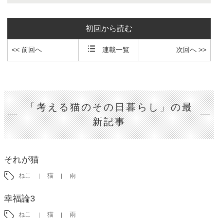
初回から読む
<< 前回へ
連載一覧
次回へ >>
「考える猫のその日暮らし」の最
新記事
それが猫
ねこ
猫
雨
幸福論3
ねこ
猫
雨