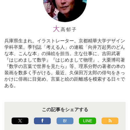
大
高郁子
兵庫県生まれ。イラストレーター。京都精華大学デザイン
学科卒業。季刊誌「考える人」の連載「向井万起男のどん
な本、こんな本」の挿絵を担当。主な仕事に、吉田武著
『はじめまして数学』『はじめまして物理』、大栗博司著
『数学の言葉で世界を見たら』等、理系分野の著者の本の
装画を数多く手がける。最近、久保田万太郎の俳句をきっ
かけに俳画に目覚め、言葉と絵の距離感を模索する日々で
ある。
この記事をシェアする
B!
LINE