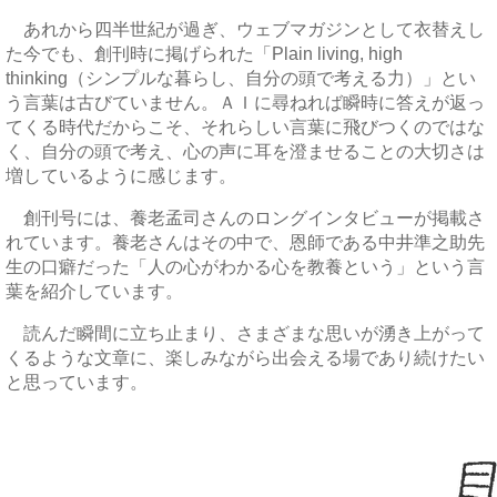
あれから四半世紀が過ぎ、ウェブマガジンとして衣替えし
た今でも、創刊時に掲げられた「Plain living, high
thinking（シンプルな暮らし、自分の頭で考える力）」とい
う言葉は古びていません。ＡＩに尋ねれば瞬時に答えが返っ
てくる時代だからこそ、それらしい言葉に飛びつくのではな
く、自分の頭で考え、心の声に耳を澄ませることの大切さは
増しているように感じます。
創刊号には、養老孟司さんのロングインタビューが掲載さ
れています。養老さんはその中で、恩師である中井準之助先
生の口癖だった「人の心がわかる心を教養という」という言
葉を紹介しています。
読んだ瞬間に立ち止まり、さまざまな思いが湧き上がって
くるような文章に、楽しみながら出会える場であり続けたい
と思っています。