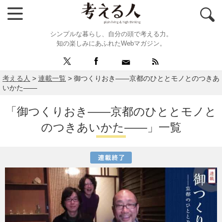
シンプルな暮らし、自分の頭で考える力。
知の楽しみにあふれたWebマガジン。
考える人
>
連載一覧
>
御つくりおき――京都のひととモノとのつきあ
いかた――
「御つくりおき――京都のひととモノと
のつきあいかた――」一覧