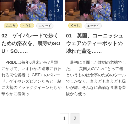
こころ
くらし
くらし
エッセイ
エッセイ
02 ゲイパレードで歩く
01 英国、コーニッシュ
ための浴衣を、裏寺のSO
ウェアのティーポットの
U・SO……
壊れた蓋を……
PRIDEは毎年6月末から7月頭
最初に直面した離婚の危機でし
にかけて、いずれかの週末に行わ
た。 英国人のツレにとって器
れる同性愛者（LGBT）のパレー
というものは食事のためのツール
ド。ゲイやレズビアンたちと一緒
でしかなく、言えども言えども扱
に大勢のドラァグクイーンたちが
いが雑。そんなに高価な食器を普
華やかに着飾っ……
段から使っ……
1
2