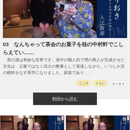
03 なんちゃって茶会のお菓子を桂の中村軒でこし
らえてい……
茶の湯は奇妙な世界です。洛中の職人街で堺の商人が完成させた
文化は、公家ではなく武士の教養として発達しながら、いつしか京
の根幹をなす美学になりました。娯楽であり……
こころ
くらし
エッセイ
初回から読む