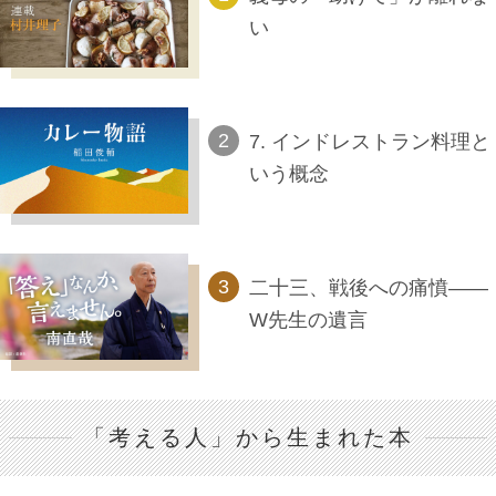
い
7. インドレストラン料理と
いう概念
二十三、戦後への痛憤――
W先生の遺言
「考える人」から生まれた本