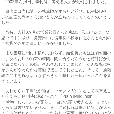
2002年7月4日、季刊誌「考える人」が創刊されました。
目次には当代随一の執筆陣がずらりと並び、B5判240ペー
ジの誌面の隅々から知の香りが立ちのぼってくるかのようで
した。
当時、入社3か月の営業部員だった私は、見上げるような
思いで手に取り、発売日には編集長の松家仁之さんと創刊の
ご挨拶のために書店にうかがいました。
まだ書店訪問にも慣れておらず、編集長ともほぼ初対面の
中、次のお店の約束の時間に間に合うだろうかと時計ばかり
が気になって、終始、そわそわしていました。そんな私に松
家さんがやわらかな笑顔で接してくれたこと、そして、新雑
誌の門出を祝うようなすっきりと晴れた一日だったことを覚
えています。
あれから四半世紀が過ぎ、ウェブマガジンとして衣替えし
た今でも、創刊時に掲げられた「Plain living, high
thinking（シンプルな暮らし、自分の頭で考える力）」とい
う言葉は古びていません。ＡＩに尋ねれば瞬時に答えが返っ
てくる時代だからこそ、それらしい言葉に飛びつくのではな