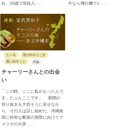
れ、20歳で現役入……
今なら飛行機で1……
たべる
世の中のうごき
思い出すこと
評論
チャーリーさんとの出会
い
「この時、ここに私がおったんで
す。たぶんここです」 新聞の
切り抜きを大切そうに見せなが
ら、その人は話し始めた。沖縄南
部に特有な断崖の洞窟に向けてア
メリカの火炎……