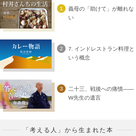
義母の「助けて」が離れな
い
7. インドレストラン料理と
いう概念
二十三、戦後への痛憤――
W先生の遺言
「考える人」から生まれた本