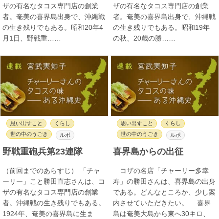
ザの有名なタコス専門店の創業
ザの有名なタコス専門店の創業
者。奄美の喜界島出身で、沖縄戦
者。奄美の喜界島出身で、沖縄戦
の生き残りでもある。昭和20年4
の生き残りでもある。昭和19年
月1日、野戦重……
の秋、20歳の勝……
思い出すこと
くらし
思い出すこと
くらし
世の中のうごき
世の中のうごき
ルポ
ルポ
野戦重砲兵第23連隊
喜界島からの出征
（前回までのあらすじ） 「チャ
コザの名店「チャーリー多幸
ーリー」こと勝田直志さんは、コ
寿」の勝田さんは、喜界島の出身
ザの有名なタコス専門店の創業
である。どんなところか、少し案
者。沖縄戦の生き残りでもある。
内させていただきたい。 喜界
1924年、奄美の喜界島に生ま
島は奄美大島から東へ30キロ、