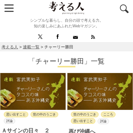
シンプルな暮らし、自分の頭で考える力。
知の楽しみにあふれたWebマガジン。
考える人
>
連載一覧
>
チャーリー勝田
「チャーリー勝田」一覧
思い出すこと
世の中のうごき
世の中のうごき
こころ
評論
思い出すこと
評論
Ａサインの日々 ２
再び沖縄へ