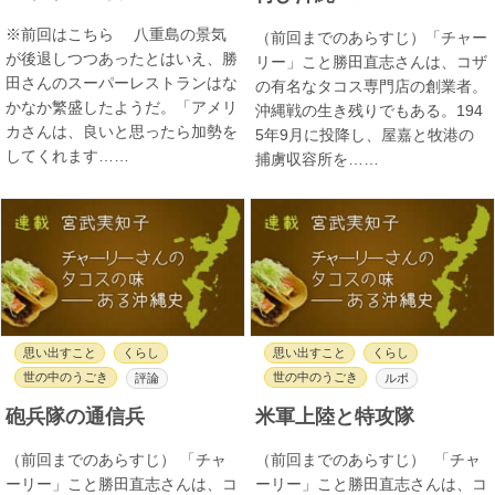
※前回はこちら 八重島の景気
（前回までのあらすじ）「チャー
が後退しつつあったとはいえ、勝
リー」こと勝田直志さんは、コザ
田さんのスーパーレストランはな
の有名なタコス専門店の創業者。
かなか繁盛したようだ。「アメリ
沖縄戦の生き残りでもある。194
カさんは、良いと思ったら加勢を
5年9月に投降し、屋嘉と牧港の
してくれます……
捕虜収容所を……
思い出すこと
くらし
思い出すこと
くらし
世の中のうごき
世の中のうごき
評論
ルポ
砲兵隊の通信兵
米軍上陸と特攻隊
（前回までのあらすじ） 「チャ
（前回までのあらすじ） 「チャ
ーリー」こと勝田直志さんは、コ
ーリー」こと勝田直志さんは、コ