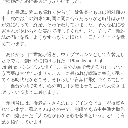
ご挨拶のために書店にうかがいました。
まだ書店訪問にも慣れておらず、編集長ともほぼ初対面の
中、次のお店の約束の時間に間に合うだろうかと時計ばかり
が気になって、終始、そわそわしていました。そんな私に松
家さんがやわらかな笑顔で接してくれたこと、そして、新雑
誌の門出を祝うようなすっきりと晴れた一日だったことを覚
えています。
あれから四半世紀が過ぎ、ウェブマガジンとして衣替えし
た今でも、創刊時に掲げられた「Plain living, high
thinking（シンプルな暮らし、自分の頭で考える力）」とい
う言葉は古びていません。ＡＩに尋ねれば瞬時に答えが返っ
てくる時代だからこそ、それらしい言葉に飛びつくのではな
く、自分の頭で考え、心の声に耳を澄ませることの大切さは
増しているように感じます。
創刊号には、養老孟司さんのロングインタビューが掲載さ
れています。養老さんはその中で、恩師である中井準之助先
生の口癖だった「人の心がわかる心を教養という」という言
葉を紹介しています。