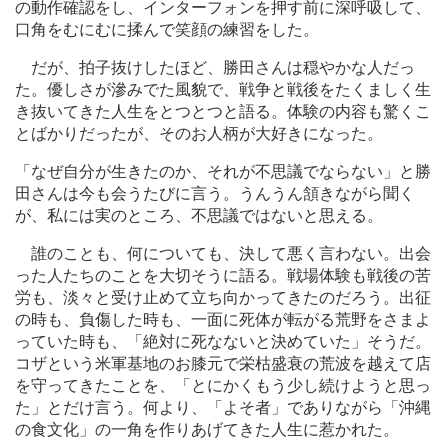
の動作確認をし、インターフォンを押す前に深呼吸して、
口角をむにむに揉んで笑顔の練習をした。
だが、拍子抜けしたほど、勝田さんは穏やかな人だっ
た。優しさが滲みでた風貌で、戦争と戦後をたくましく生
き抜いてきた人生をとつとつと語る。体験の内容も驚くこ
とばかりだったが、そのお人柄が大好きになった。
「なぜ自分が生きたのか、それが不思議でならない」と勝
田さんは今も会うたびに言う。うんうん頷きながら聞く
が、私には実のところ、不思議ではないと思える。
誰のことも、何についても、決して悪く言わない。出会
った人たちのことを大切そうに語る。戦場体験も戦後の苦
労も、淡々と受け止めて立ち向かってきたのだろう。出征
の時も、負傷した時も、一面に死体が転がる荒野をさまよ
っていた時も、「絶対に死なないと決めていた」そうだ。
コザという米軍基地のお膝元で栄枯盛衰の荒波を越えて店
を守ってきたことを、「とにかくもう少し続けようと思っ
た」とだけ言う。何より、「よそ者」でありながら「沖縄
の食文化」の一角を作りあげてきた人生に惹かれた。