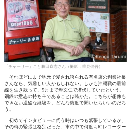
「チャーリー」こと勝田直志さん（撮影：垂見健吾）
それほどにまで地元で愛され誇られる有名店の創業社長
さんなら、気難しい人かもしれない。しかも沖縄戦の最前
線を生き残って、9月まで摩文仁で潜伏していたという。
鋼鉄の意志の持ち主であることは確かだ。こちらが想像も
できない過酷な経験を、どんな態度で聞いたらいいのだろ
う。
初めてインタビューに伺う時はいつも緊張しているが、
その時の緊張は格別だった。車の中で何度もICレコーダー