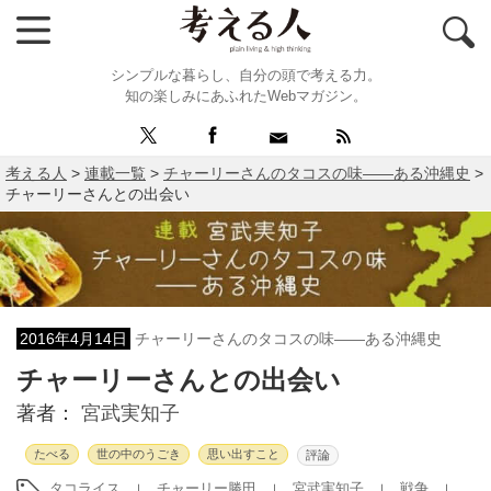
シンプルな暮らし、自分の頭で考える力。
知の楽しみにあふれたWebマガジン。
考える人
>
連載一覧
>
チャーリーさんのタコスの味――ある沖縄史
>
チャーリーさんとの出会い
2016年4月14日
チャーリーさんのタコスの味――ある沖縄史
チャーリーさんとの出会い
著者：
宮武実知子
たべる
世の中のうごき
思い出すこと
評論
タコライス
チャーリー勝田
宮武実知子
戦争