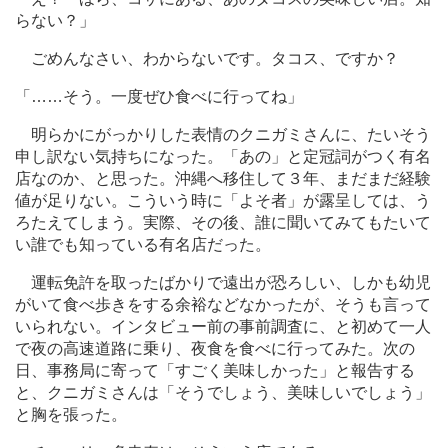
らない？」
ごめんなさい、わからないです。タコス、ですか？
「
…
…そう。一度ぜひ食べに行ってね」
明らかにがっかりした表情のクニガミさんに、たいそう
申し訳ない気持ちになった。「あの」と定冠詞がつく有名
店なのか、と思った。沖縄へ移住して３年、まだまだ経験
値が足りない。こういう時に「よそ者」が露呈しては、う
ろたえてしまう。実際、その後、誰に聞いてみてもたいて
い誰でも知っている有名店だった。
運転免許を取ったばかりで遠出が恐ろしい、しかも幼児
がいて食べ歩きをする余裕などなかったが、そうも言って
いられない。インタビュー前の事前調査に、と初めて一人
で夜の高速道路に乗り、夜食を食べに行ってみた。次の
日、事務局に寄って「すごく美味しかった」と報告する
と、クニガミさんは「そうでしょう、美味しいでしょう」
と胸を張った。