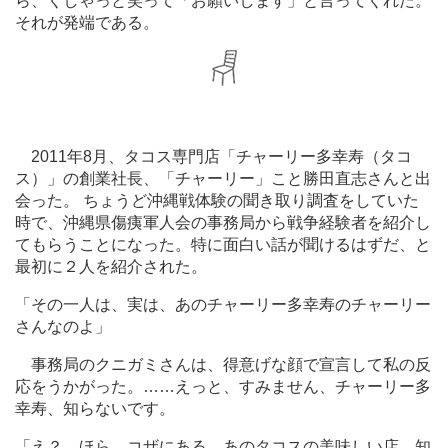
ら、くしゃっと笑って「お願いします」と言ってくれた。
それが発端である。
2011年8月、タコス専門店「チャーリー多幸寿（タコ
ス）」の創業社長、「チャーリー」こと勝田直志さんと出
会った。 ちょうど沖縄戦体験の聞き取り調査をしていた
時で、沖縄県傷痍軍人会の事務局から戦争経験者を紹介し
てもらうことになった。特に面白い話が聞けるはずだ、と
最初に２人を紹介された。
「その一人は、実は、あのチャーリー多幸寿のチャーリー
さんなのよ」
事務局のクニガミさんは、得意げな顔で宣言して私の反
応をうかがった。
…
…えっと、すみません、チャーリー多
幸寿、知らないです。
「え？ ほら、コザにある、あのタコスの美味しい店。知