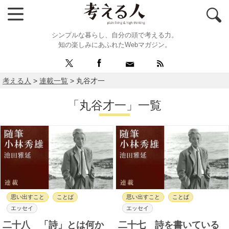
シンプルな暮らし、自分の頭で考える力。
知の楽しみにあふれたWebマガジン。
考える人
>
連載一覧
>
丸谷才一
「丸谷才一」一覧
思い出すこと
ことば
思い出すこと
ことば
エッセイ
エッセイ
二十八 「詩」とは何か
二十七 詩を書いている