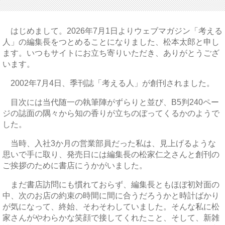
はじめまして。2026年7月1日よりウェブマガジン「考える
人」の編集長をつとめることになりました、松本太郎と申し
ます。いつもサイトにお立ち寄りいただき、ありがとうござ
います。
2002年7月4日、季刊誌「考える人」が創刊されました。
目次には当代随一の執筆陣がずらりと並び、B5判240ペー
ジの誌面の隅々から知の香りが立ちのぼってくるかのようで
した。
当時、入社3か月の営業部員だった私は、見上げるような
思いで手に取り、発売日には編集長の松家仁之さんと創刊の
ご挨拶のために書店にうかがいました。
まだ書店訪問にも慣れておらず、編集長ともほぼ初対面の
中、次のお店の約束の時間に間に合うだろうかと時計ばかり
が気になって、終始、そわそわしていました。そんな私に松
家さんがやわらかな笑顔で接してくれたこと、そして、新雑