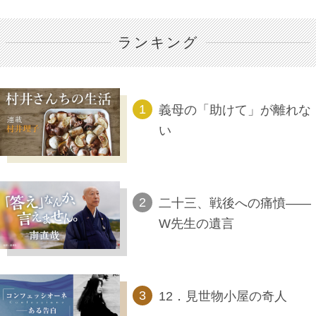
ランキング
義母の「助けて」が離れな
い
二十三、戦後への痛憤――
W先生の遺言
12．見世物小屋の奇人