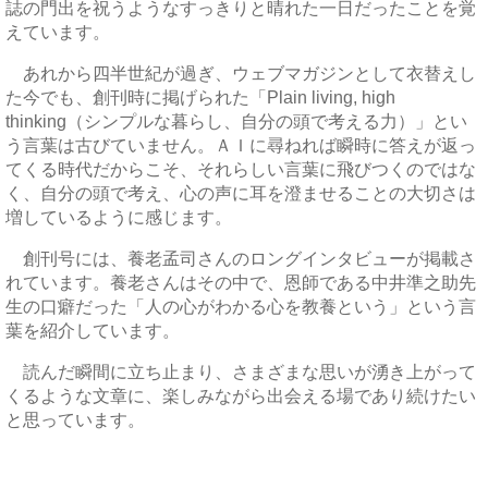
誌の門出を祝うようなすっきりと晴れた一日だったことを覚
えています。
あれから四半世紀が過ぎ、ウェブマガジンとして衣替えし
た今でも、創刊時に掲げられた「Plain living, high
thinking（シンプルな暮らし、自分の頭で考える力）」とい
う言葉は古びていません。ＡＩに尋ねれば瞬時に答えが返っ
てくる時代だからこそ、それらしい言葉に飛びつくのではな
く、自分の頭で考え、心の声に耳を澄ませることの大切さは
増しているように感じます。
創刊号には、養老孟司さんのロングインタビューが掲載さ
れています。養老さんはその中で、恩師である中井準之助先
生の口癖だった「人の心がわかる心を教養という」という言
葉を紹介しています。
読んだ瞬間に立ち止まり、さまざまな思いが湧き上がって
くるような文章に、楽しみながら出会える場であり続けたい
と思っています。