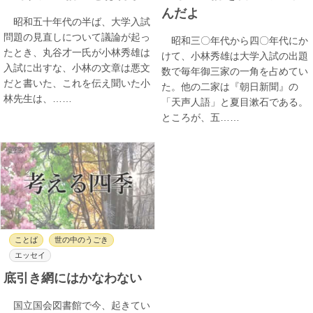
んだよ
昭和五十年代の半ば、大学入試
問題の見直しについて議論が起っ
昭和三〇年代から四〇年代にか
たとき、丸谷才一氏が小林秀雄は
けて、小林秀雄は大学入試の出題
入試に出すな、小林の文章は悪文
数で毎年御三家の一角を占めてい
だと書いた、これを伝え聞いた小
た。他の二家は『朝日新聞』の
林先生は、……
「天声人語」と夏目漱石である。
ところが、五……
ことば
世の中のうごき
エッセイ
底引き網にはかなわない
国立国会図書館で今、起きてい