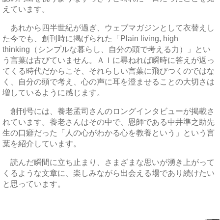
えています。
あれから四半世紀が過ぎ、ウェブマガジンとして衣替えし
た今でも、創刊時に掲げられた「Plain living, high
thinking（シンプルな暮らし、自分の頭で考える力）」とい
う言葉は古びていません。ＡＩに尋ねれば瞬時に答えが返っ
てくる時代だからこそ、それらしい言葉に飛びつくのではな
く、自分の頭で考え、心の声に耳を澄ませることの大切さは
増しているように感じます。
創刊号には、養老孟司さんのロングインタビューが掲載さ
れています。養老さんはその中で、恩師である中井準之助先
生の口癖だった「人の心がわかる心を教養という」という言
葉を紹介しています。
読んだ瞬間に立ち止まり、さまざまな思いが湧き上がって
くるような文章に、楽しみながら出会える場であり続けたい
と思っています。