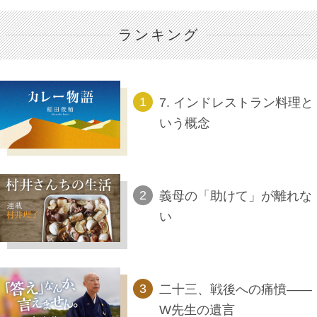
ランキング
7. インドレストラン料理と
いう概念
義母の「助けて」が離れな
い
二十三、戦後への痛憤――
W先生の遺言