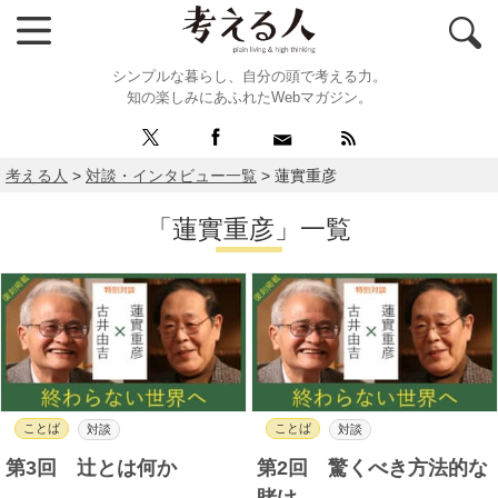
シンプルな暮らし、自分の頭で考える力。
知の楽しみにあふれたWebマガジン。
考える人
>
対談・インタビュー一覧
>
蓮實重彦
「蓮實重彦」一覧
ことば
ことば
対談
対談
第3回 辻とは何か
第2回 驚くべき方法的な
賭け