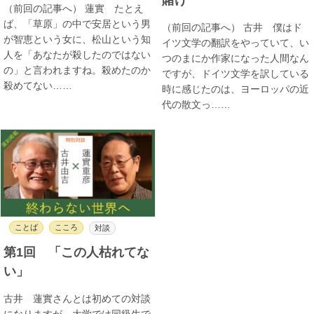
（前回の記事へ） 蓮實 たとえ
ば、「草原」の中で安居という男
（前回の記事へ） 古井 僕はド
が智恵という女に、松山という知
イツ文学の翻訳をやっていて、い
人を「あなたが殺したのではない
つのまにか作家になった人間なん
の」と言われますね。殺めたのか
ですが、ドイツ文学を訳している
殺めてない……
時に感じたのは、ヨーロッパの近
代の散文っ……
ことば
こころ
対談
第1回 「この人枯れてな
い」
古井 蓮實さんとは初めての対談
になりますが、大学では同級生で