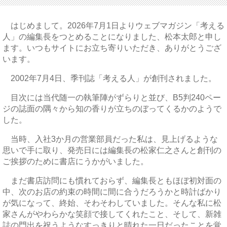
はじめまして。2026年7月1日よりウェブマガジン「考える
人」の編集長をつとめることになりました、松本太郎と申し
ます。いつもサイトにお立ち寄りいただき、ありがとうござ
います。
2002年7月4日、季刊誌「考える人」が創刊されました。
目次には当代随一の執筆陣がずらりと並び、B5判240ペー
ジの誌面の隅々から知の香りが立ちのぼってくるかのようで
した。
当時、入社3か月の営業部員だった私は、見上げるような
思いで手に取り、発売日には編集長の松家仁之さんと創刊の
ご挨拶のために書店にうかがいました。
まだ書店訪問にも慣れておらず、編集長ともほぼ初対面の
中、次のお店の約束の時間に間に合うだろうかと時計ばかり
が気になって、終始、そわそわしていました。そんな私に松
家さんがやわらかな笑顔で接してくれたこと、そして、新雑
誌の門出を祝うようなすっきりと晴れた一日だったことを覚