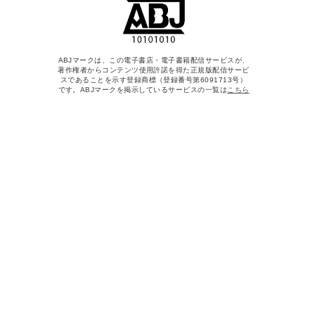
ABJマークは、この電子書店・電子書籍配信サービスが、
著作権者からコンテンツ使用許諾を得た正規版配信サービ
スであることを示す登録商標（登録番号第6091713号）
です。ABJマークを掲示しているサービスの一覧は
こちら