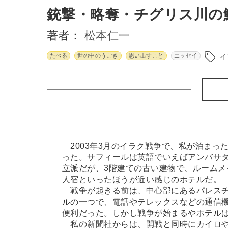
銃撃・略奪・チグリス川の
著者：
松本仁一
たべる
世の中のうごき
思い出すこと
エッセイ
イ
2003年3月のイラク戦争で、私が泊まっ
った。サフィールは英語でいえばアンバサ
立派だが、3階建ての古い建物で、ルーム
人宿といったほうが近い感じのホテルだ。
戦争が起きる前は、中心部にあるパレスチ
ルの一つで、電話やテレックスなどの通信
便利だった。しかし戦争が始まるやホテル
私の新聞社からは、開戦と同時にカイロや