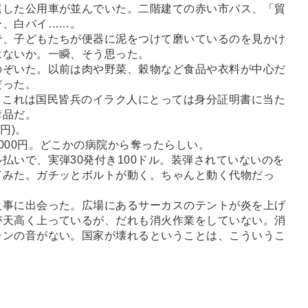
した公用車が並んでいた。二階建ての赤い市バス、「貿
ー、白バイ
…
…。
、子どもたちが便器に泥をつけて磨いているのを見かけ
はないか。一瞬、そう思った。
ぞいた。以前は肉や野菜、穀物など食品や衣料が中心だ
だった。
)。これは国民皆兵のイラク人にとっては身分証明書に当た
奪品だ。
円)。
00円。どこかの病院から奪ったらしい。
いで、実弾30発付き100ドル。装弾されていないのを
てみた。ガチッとボルトが動く。ちゃんと動く代物だっ
事に出会った。広場にあるサーカスのテントが炎を上げ
が天高く上っているが、だれも消火作業をしていない。消
レンの音がない。国家が壊れるということは、こういうこ