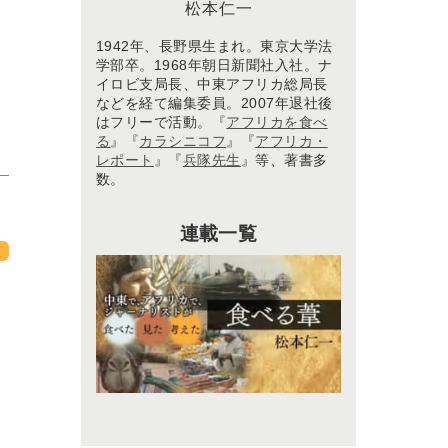
松本仁一
1942年、長野県生まれ。東京大学法
学部卒。1968年朝日新聞社入社。ナ
イロビ支局長、中東アフリカ総局長
などを経て編集委員。2007年退社後
はフリーで活動。『
アフリカを食べ
る
』『
カラシニコフ
』『
アフリカ・
レポート
』『
兵隊先生
』等、著書多
数。
連載一覧