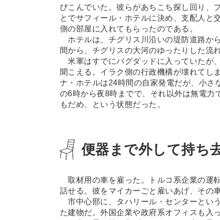
びこんでいた。彼らがあちこち探し回り、
とでサフィール・ホテルに決め、支配人と交
側の部屋に入れてもらったのである。
ホテルは、チグリス川沿いの堤防道路から
間から、チグリスの大河のゆったりした流
米軍はすでにバグダッドに入っていたが、
聞こえる。イラク側の行政機構が壊れてし
ナ・ホテルは24時間の自家発電だが、小さ
の6時から夜8時までで、それ以外は無電力
もだめ、という状態だった。
便器まで外して持ち
取材用の車を雇った。トルコ系企業の運転
話せる。彼をマイカーごと雇いあげ、その
市中心部に、タハリール・センターという
た建物だ。外国企業や政府系オフィスも入