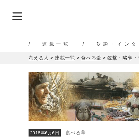
連載一覧
対談・インタ
考える人
>
連載一覧
>
食べる葦
>
銃撃・略奪・
食べる葦
2018年6月6日