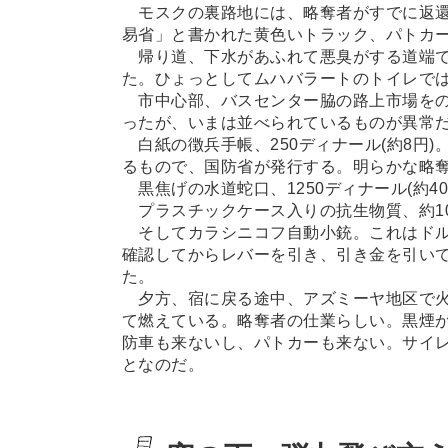
モスクの裏路地には、略奪者がすでに返還
易省」と書かれた黄色いトラック、パトカ
帰り道、下水があふれて悪臭がする道端で
た。ひょっとしてムハバラートのトイレで
市中心部、バスセンター脇の路上市場をの
ったが、いまは並べられているものが異常
白紙の徴兵手帳、250ディナール(約8円
るもので、国防省が発行する。明らかな略
黒焦げの水道蛇口、1250ディナール(約40
プラスチックケース入りの抗生物質、約10
そしてカラシニコフ自動小銃。これはドル払
確認してからレバーを引き、引き金を引い
た。
夕方、宿に戻る途中、アズミーヤ地区で火
て燃えている。略奪者の仕業らしい。黒煙
防車も来ないし、パトカーも来ない。サイ
となのだ。