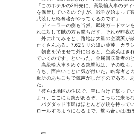
「このホテルの2軒先に、高級輸入車のデ
を保管しているのですが、戦争が始まって
武装した略奪者がやってくるのです」
ディーラーの側も当然、武装ガードマンを
れに対して賊の方も撃ちだす。それが昨夜
外に出てみると、路地は大量の空薬莢が散
たくさんある。7.62ミリの短い薬莢。カ
朝食を済ませて外に出ると、空薬莢はきれ
ていくのです」といった。金属回収業者の
高級輸入車をめぐる銃撃戦は、その晩も、
うち、面白いことに気が付いた。略奪者と
近所のあちこちで銃声がしだすのである。
た。
「彼らは地区の住民で、空に向けて撃って
よう、ここにも銃があるぞ、こっちに来る
バグダッド市民はほとんどが銃を持ってい
ロールするようになるまで、撃ち合いはほ