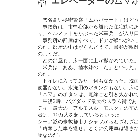
エレベーターの△▽
悪名高い秘密警察「ムハバラート」はどう
事務所は、市中心部から離れた住宅街にあ
り、ヘルメットをかぶった米軍兵士が入り
事務所の部屋はすべて、ドアが蝶つがいご
のだ。部屋の中はがらんどうで、書類が散
のようだ。
どの部屋も、床一面に土が撒かれていた。
米兵は「ああ、植木鉢の土だ」といった。
のだ。
トイレに入ってみた。何もなかった。洗面
便器がない。水洗用の水タンクもない。床
「△▽」のボタンは、電線ごと引き抜かれ
午後2時、バグダッド最大のスラム街であ
ティー最大の「アルモスル・モスク」の前
者は、10万人を超しているといった。
シーア派の宗教都市ナジャフからわざわざ
「略奪した車を返せ。とくに公用車は返さ
物なのだ」