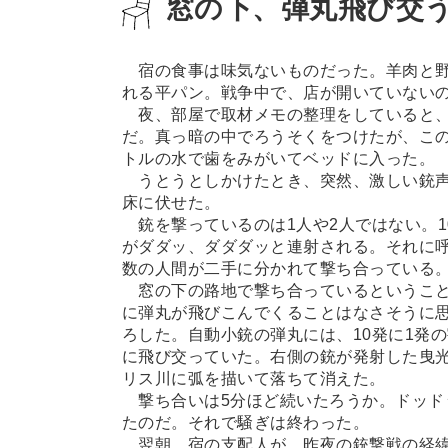
窓の下、弾丸飛び交
宿の食事は味気ないものだった。羊肉と野
れる平パン。戦争中で、店が開いていない
夜、部屋で取材メモの整理をしていると、
だ。真っ暗の中でろうそくをつけたが、こ
トルの水で歯をみがいてベッドに入った。
うとうとしかけたとき、突然、激しい銃声
床に伏せた。
銃を撃っているのは1人や2人ではない。1
がダダッ、ダダダッと連射される。それに
数の人間が二手に分かれて撃ち合っている
窓の下の路地で撃ち合っているということ
に弾丸が飛びこんでくることはなさそうに
ろした。自動小銃の弾丸には、10発に1発
に飛び交っていた。右側の銃が発射した曳
リス川に弧を描いて落ちて消えた。
撃ち合いは5分ほど続いたろうか。ドッド
たのだ。それで騒ぎは終わった。
翌朝、宿の支配人が、昨夜の銃撃戦の経緯