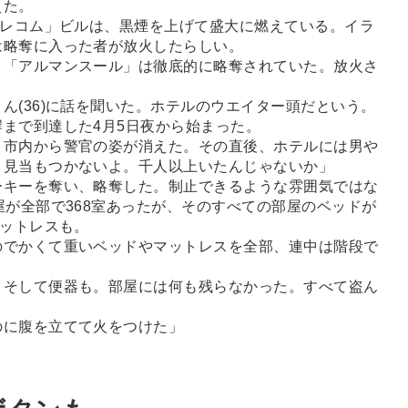
えた。
テレコム」ビルは、黒煙を上げて盛大に燃えている。イラ
は略奪に入った者が放火したらしい。
「アルマンスール」は徹底的に略奪されていた。放火さ
(36)に話を聞いた。ホテルのウエイター頭だという。
まで到達した4月5日夜から始まった。
、市内から警官の姿が消えた。その直後、ホテルには男や
 見当もつかないよ。千人以上いたんじゃないか」
キーを奪い、略奪した。制止できるような雰囲気ではな
屋が全部で368室あったが、そのすべての部屋のベッドが
マットレスも。
のでかくて重いベッドやマットレスを全部、連中は階段で
そして便器も。部屋には何も残らなかった。すべて盗ん
のに腹を立てて火をつけた」