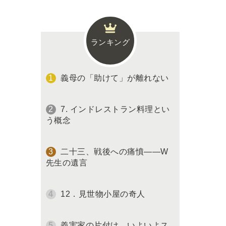
ランキング
義母の「助けて」が離れない
7. インドレストラン料理とい
う概念
二十三、戦後への痛憤――W
先生の遺言
12．見世物小屋の奇人
義実家の片付け、いよいよス