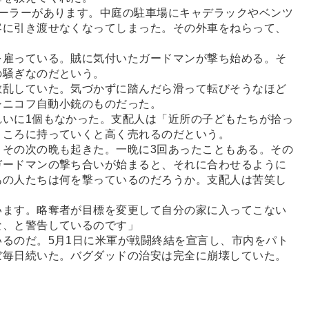
ィーラーがあります。中庭の駐車場にキャデラックやベンツ
客に引き渡せなくなってしまった。その外車をねらって、
雇っている。賊に気付いたガードマンが撃ち始める。そ
の騒ぎなのだという。
乱していた。気づかずに踏んだら滑って転びそうなほど
ラシニコフ自動小銃のものだった。
いに1個もなかった。支配人は「近所の子どもたちが拾っ
ところに持っていくと高く売れるのだという。
その次の晩も起きた。一晩に3回あったこともある。その
ガードマンの撃ち合いが始まると、それに合わせるように
あの人たちは何を撃っているのだろうか。支配人は苦笑し
います。略奪者が目標を変更して自分の家に入ってこない
な、と警告しているのです」
るのだ。5月1日に米軍が戦闘終結を宣言し、市内をパト
ぼ毎日続いた。バグダッドの治安は完全に崩壊していた。