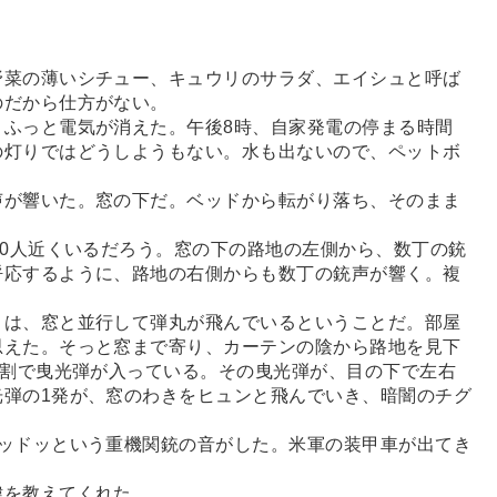
う
菜の薄いシチュー、キュウリのサラダ、エイシュと呼ば
のだから仕方がない。
ふっと電気が消えた。午後8時、自家発電の停まる時間
の灯りではどうしようもない。水も出ないので、ペットボ
が響いた。窓の下だ。ベッドから転がり落ち、そのまま
0人近くいるだろう。窓の下の路地の左側から、数丁の銃
呼応するように、路地の右側からも数丁の銃声が響く。複
。
は、窓と並行して弾丸が飛んでいるということだ。部屋
思えた。そっと窓まで寄り、カーテンの陰から路地を見下
の割で曳光弾が入っている。その曳光弾が、目の下で左右
光弾の1発が、窓のわきをヒュンと飛んでいき、暗闇のチグ
ッドッという重機関銃の音がした。米軍の装甲車が出てき
を教えてくれた。