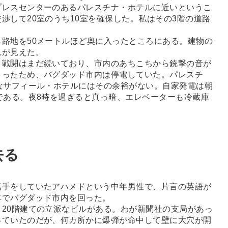
プレスセンターのあるパレスチナ・ホテルに近いというこ
渉して20室のうち10室を確保した。私はその3階の道路
路地を50メートルほど奥に入ったところにある。建物の
れが見えた。
戦闘はまだ続いており、市内のあちこちから銃撃の音が
まったため、バグダッド市内は停電していた。パレスチ
なサフィール・ホテルにはその余裕がない。自家発電は朝
である。夜8時を過ぎると真っ暗、エレベーターも冷蔵庫
去る
手をしていたアハメドという中年男性で、片言の英語が
車でバグダッド市内を回った。
20階建ての立派なビルがある。わが新聞社の支局があっ
っていたのだが、何カ所かに爆弾が命中して壁に大穴が開