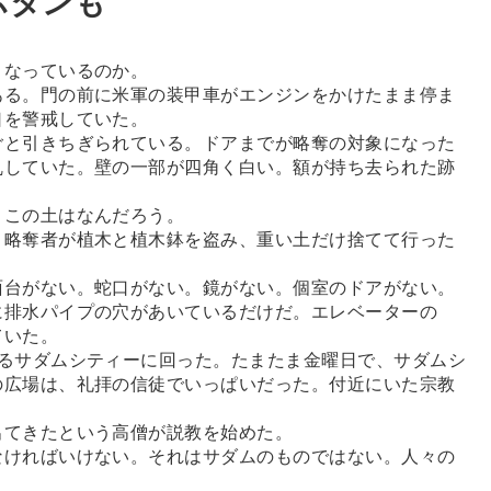
ボタンも
なっているのか。
る。門の前に米軍の装甲車がエンジンをかけたまま停ま
口を警戒していた。
と引きちぎられている。ドアまでが略奪の対象になった
乱していた。壁の一部が四角く白い。額が持ち去られた跡
この土はなんだろう。
略奪者が植木と植木鉢を盗み、重い土だけ捨てて行った
台がない。蛇口がない。鏡がない。個室のドアがない。
に排水パイプの穴があいているだけだ。エレベーターの
ていた。
るサダムシティーに回った。たまたま金曜日で、サダムシ
の広場は、礼拝の信徒でいっぱいだった。付近にいた宗教
出てきたという高僧が説教を始めた。
なければいけない。それはサダムのものではない。人々の