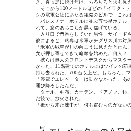
き、真っ黒に焼け焦げ、ちろちろと火も見
そこから100メートルほどの「イラク・
クの電電公社にあたる組織のビルで、これ
パレスチナ・ホテルに並ぶ五つ星ホテル、
れて、窓のあちこちが黒く焦げている。
入り口で門番をしていた男性、サイードさん
彼によると、略奪は米軍がチグリス川の対岸
「米軍の戦車が川の向こうに見えたとたん
女が押し寄せてきて略奪を始めた。何人？
彼らは無人のフロントデスクからマスター
かった。11階建てのホテルにはツインの部
持ち去られた。700台以上だ。もちろん、
「停電でエレベーターは動かなかった。あ
運び降ろしたんだ」
タオル、毛布、カーテン、ドアノブ、鏡、
だ後で、放火された。
「後から来た連中が、何も盗むものがない