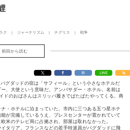
鯉
ラク
ジャーナリズム
チグリス
戦争
初回から読む
B!
LINE
たバグダッドの宿は「サフィール」という小さなホテルだ
ダー、大使という意味だ。アンバサダー・ホテル。名前は
メイドのおばさんはスリッパ履きでぱたぱたやってくる。商
ナ・ホテルに泊まっていた。市内に三つある五つ星ホテ
機能が完備しているうえ、プレスセンターが置かれていて
は欧米のテレビ局に占拠され、部屋は取れなかった。
イタリア、フランスなどの若手特派員がバグダッドに飛