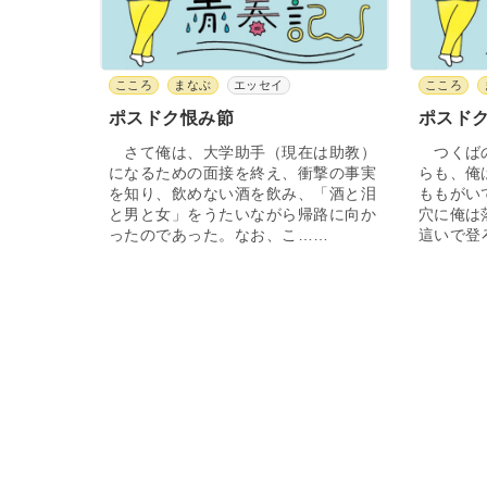
こころ
まなぶ
エッセイ
こころ
ポスドク恨み節
ポスド
さて俺は、大学助手（現在は助教）
つくばの
になるための面接を終え、衝撃の事実
らも、俺
を知り、飲めない酒を飲み、「酒と泪
ももがい
と男と女」をうたいながら帰路に向か
穴に俺は
ったのであった。なお、こ……
這いで登