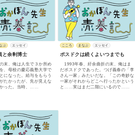
なぶ
エッセイ
こころ
まなぶ
エッセイ
員と余剰博士
ポスドクは続くよいつまでも
の末、俺は人生で３か所め
1993年春、紆余曲折の末、俺はま
を、母校の慶応義塾大学で
だポスドクであった。つげ義春の「李
とになった。給与をもらう
さん一家」みたいだな。「この奇妙な
がたかったが、先が見えな
一家がそれからどこへ行ったかという
かった。当時、……
と……実はまだ二階にいるので……