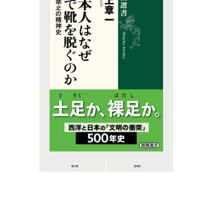
<<
>>