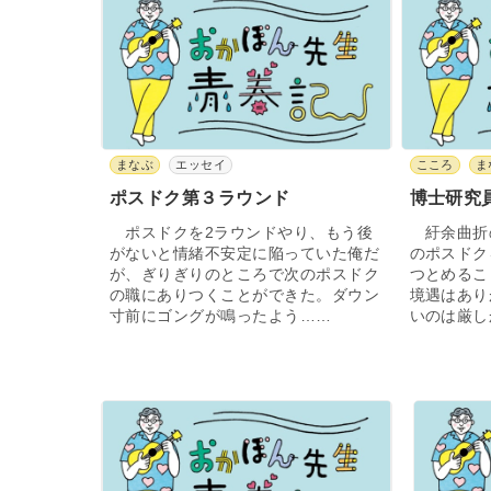
まなぶ
エッセイ
こころ
ま
ポスドク第３ラウンド
博士研究
ポスドクを2ラウンドやり、もう後
紆余曲折
がないと情緒不安定に陥っていた俺だ
のポスドク
が、ぎりぎりのところで次のポスドク
つとめるこ
の職にありつくことができた。ダウン
境遇はあり
寸前にゴングが鳴ったよう……
いのは厳し