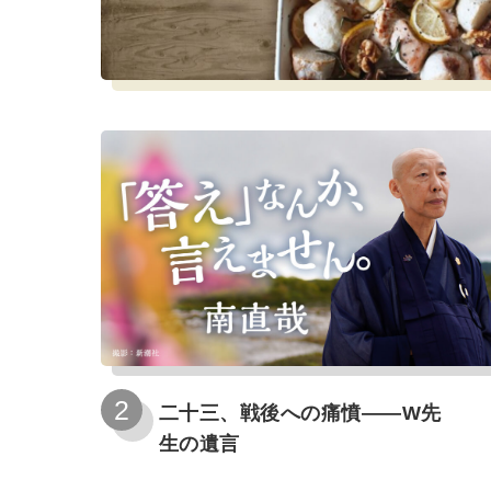
二十三、戦後への痛憤――W先
生の遺言