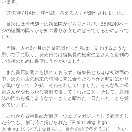
います。
2002年7月4日、季刊誌「考える人」が創刊されました。
目次には当代随一の執筆陣がずらりと並び、B5判240ペー
ジの誌面の隅々から知の香りが立ちのぼってくるかのようで
した。
当時、入社3か月の営業部員だった私は、見上げるような
思いで手に取り、発売日には編集長の松家仁之さんと創刊の
ご挨拶のために書店にうかがいました。
まだ書店訪問にも慣れておらず、編集長ともほぼ初対面の
中、次のお店の約束の時間に間に合うだろうかと時計ばかり
が気になって、終始、そわそわしていました。そんな私に松
家さんがやわらかな笑顔で接してくれたこと、そして、新雑
誌の門出を祝うようなすっきりと晴れた一日だったことを覚
えています。
あれから四半世紀が過ぎ、ウェブマガジンとして衣替えし
た今でも、創刊時に掲げられた「Plain living, high
thinking（シンプルな暮らし、自分の頭で考える力）」とい