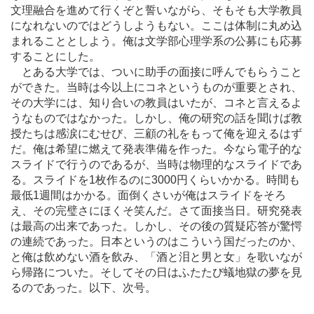
文理融合を進めて行くぞと誓いながら、そもそも大学教員
になれないのではどうしようもない。ここは体制に丸め込
まれることとしよう。俺は文学部心理学系の公募にも応募
することにした。
とある大学では、ついに助手の面接に呼んでもらうこと
ができた。当時は今以上にコネというものが重要とされ、
その大学には、知り合いの教員はいたが、コネと言えるよ
うなものではなかった。しかし、俺の研究の話を聞けば教
授たちは感涙にむせび、三顧の礼をもって俺を迎えるはず
だ。俺は希望に燃えて発表準備を作った。今なら電子的な
スライドで行うのであるが、当時は物理的なスライドであ
る。スライドを1枚作るのに3000円くらいかかる。時間も
最低1週間はかかる。面倒くさいが俺はスライドをそろ
え、その完璧さにほくそ笑んだ。さて面接当日。研究発表
は最高の出来であった。しかし、その後の質疑応答が驚愕
の連続であった。日本というのはこういう国だったのか、
と俺は飲めない酒を飲み、「酒と泪と男と女」を歌いなが
ら帰路についた。そしてその日はふたたび蟻地獄の夢を見
るのであった。以下、次号。