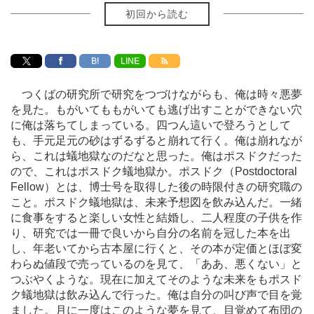
初回から読む
B!
LINE
つくばの研究所で研究をつづけながらも、俺は時々悪夢
を見た。もがいてももがいても逃げ出すことができない穴
に俺は落ちてしまっている。四つん這いで登ろうとして
も、手元足元の砂はずるずると崩れて行く。俺は崩れなが
ら、これは蟻地獄なのだなと思った。俺はポスドクだった
ので、これはポスドク蟻地獄か。ポスドク（Postdoctoral
Fellow）とは、博士号を取得した後の時限付きの研究職の
こと。ポスドク蟻地獄は、未来予想図を飲み込んだ。一緒
に食事をすると楽しい女性と結婚し、二人程度の子供を作
り、研究では一冊で良いから自分の名前を冠した本を出
し、年老いてから古本屋に行くと、その本が定価とほぼ変
わらぬ値段で売っているのを見て、「ああ、悪くない」と
つぶやくような。現在に加えてそのような未来をもポスド
ク蟻地獄は飲み込んで行った。俺は自分の叫び声で目を覚
ました。月に一度はこのような夢を見て、目覚めて布団の