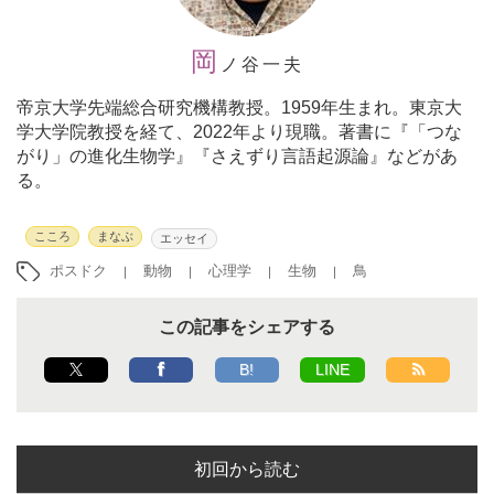
岡
ノ谷一夫
帝京大学先端総合研究機構教授。
1959年生まれ。東京大
学大学院教授を経て、2022年より現職。著書に『「つな
がり」の進化生物学』『さえずり言語起源論』などがあ
る。
こころ
まなぶ
エッセイ
ポスドク
動物
心理学
生物
鳥
この記事をシェアする
B!
LINE
初回から読む