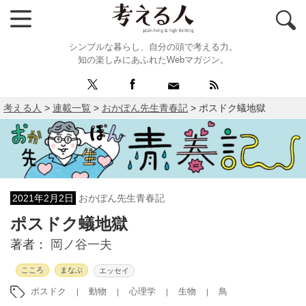
シンプルな暮らし、自分の頭で考える力。
知の楽しみにあふれたWebマガジン。
考える人
>
連載一覧
>
おかぽん先生青春記
>
ポスドク蟻地獄
2021年2月2日
おかぽん先生青春記
ポスドク蟻地獄
著者：
岡ノ谷一夫
こころ
まなぶ
エッセイ
ポスドク
動物
心理学
生物
鳥