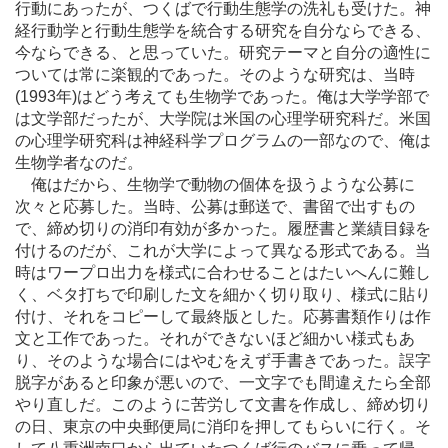
行動にあったが、つくばで行動生態学の洗礼も受けた。神
経行動学と行動生態学を統合する研究を自分ならできる、
今ならできる、と思っていた。研究テーマと自分の適性に
ついては常に楽観的であった。そのような研究は、当時
(1993年)はどう考えても生物学であった。俺は大学学部で
は文学部だったが、大学院は米国の心理学研究科だ。米国
の心理学研究科は神経科学プログラムの一部なので、俺は
生物学者なのだ。
俺はだから、生物学で動物の個体を扱うような公募に
次々と応募した。当時、公募は郵送で、書留で出すもの
で、締め切りの消印有効が多かった。履歴書と業績目録を
付けるのだが、これが大学によって異なる形式である。当
時はワープロ出力を様式に合わせることはたいへんに難し
く、ベタ打ちで印刷した文を細かく切り取り、様式に貼り
付け、それをコピーして最終版とした。応募書類作りは作
文と工作であった。それができないほど細かい様式もあ
り、そのような場合にはやむをえず手書きであった。誤字
脱字があると印象が悪いので、一文字でも間違えたら全部
やり直しだ。このように苦労して文書を作成し、締め切り
の日、東京の中央郵便局に消印を押してもらいに行く。そ