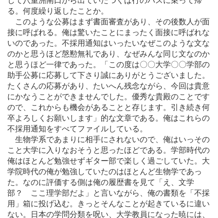
して八重洲南口から出ていたつくば行のバスに乗って帰
る。何度繰り返したことか。
このような公募はまず書面審査があり、その後数人が面
接に呼ばれる。俺は驚いたことにまったく面接に呼ばれな
いのであった。不採用通知はいったいなぜこのような文な
のかと思うほど慇懃無礼であり、なぜみんな同じ文なのか
と思うほど一律であった。「この度は〇〇大学〇〇学部の
助手公募に応募して下さり誠にありがとうございました。
たくさんの応募があり、たいへん残念ながら、今回は貴意
にかなうことができませんでした。優秀な貴殿のことです
ので、これからも機会があることと存じます。引き続き何
卒よろしくお願いします」的な文章である。俺はこれらの
不採用通知をすべてファイルしている。
生物学系であまりに相手にされないので、俺はいっその
こと大学に入りなおそうと思ったほどである。学部時代の
俺はほとんど勉強せずギター部で楽しく過ごしていた。大
学院時代の俺が勉強していたのはほとんど生物学であっ
た。なのに評価する側は俺の履歴書を見て「え、文学
部？ ここ理学部だよ」と言いながら、俺の書類を「不採
用」箱に投げ込む。きっとそんなことが起きているに違い
ない。日本の学問分類を呪い、大学教員になった暁には、