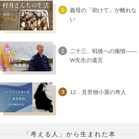
義母の「助けて」が離れな
い
二十三、戦後への痛憤――
W先生の遺言
12．見世物小屋の奇人
「考える人」から生まれた本