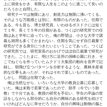
上に胡坐をかき、有限な人生をこのように過ごして良いの
だろうかと自問した。
研究テーマは無限にあり、創造力は無限に沸いてくる。
そのような万能感とは別に、有限のものがあった。任期で
ある。今も昔も、博士研究員、いわゆるポスドクには短く
て１年、長くて５年の任期がある。つくばの研究所での任
期はあと半年に迫っていた。俺の野望は、小さな大学で講
義も雑用も多くてかまわない、任期を気にせず自己裁量で
研究ができる身分につきたいということであった。つくば
の研究所では、研究室長のおかげでほぼ自己裁量で研究が
できた。ごくたまに、明け方に近所の洞峰公園に行き、そ
こでねぐらを作っていたムクドリ大集団の動向を音声で記
録し、朝飛び立つパターンを分析するような、農林水産省
的な仕事もあったが、それはそれで楽しいものであった。
しかし、問題は任期であった。
俺は当然ながら、いろいろな大学の教員公募に応募して
いた。俺は未熟で若輩であったので、助手（今でいう助
教）で十分である。教授の研究を手伝い、学生の卒論の世
話をしながらも部分的にも自分の興味のある研究を続けて
いければどんなに幸せだろうか。自分の興味は動物の脳と