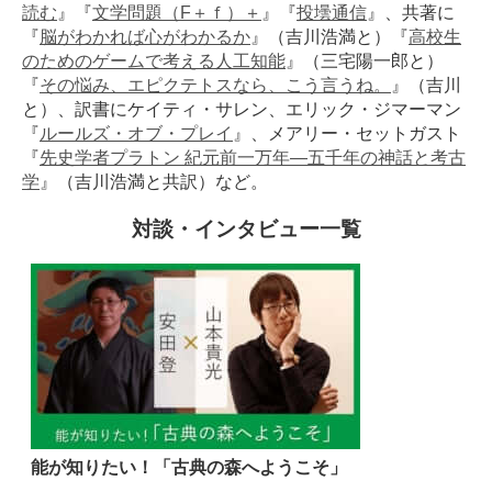
読む
』『
文学問題（F＋ｆ）＋
』『
投壜通信
』、共著に
『
脳がわかれば心がわかるか
』（吉川浩満と）『
高校生
のためのゲームで考える人工知能
』（三宅陽一郎と）
『
その悩み、エピクテトスなら、こう言うね。
』（吉川
と）、訳書にケイティ・サレン、エリック・ジマーマン
『
ルールズ・オブ・プレイ
』、メアリー・セットガスト
『
先史学者プラトン 紀元前一万年―五千年の神話と考古
学
』（吉川浩満と共訳）など。
対談・インタビュー一覧
能が知りたい！「古典の森へようこそ」