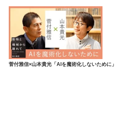
菅付雅信×山本貴光「AIを魔術化しないために」