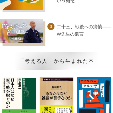
いう概念
二十三、戦後への痛憤――
W先生の遺言
「考える人」から生まれた本