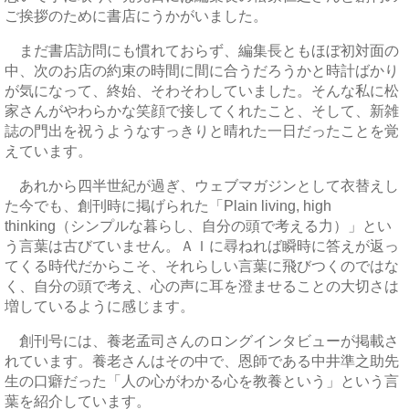
ご挨拶のために書店にうかがいました。
まだ書店訪問にも慣れておらず、編集長ともほぼ初対面の
中、次のお店の約束の時間に間に合うだろうかと時計ばかり
が気になって、終始、そわそわしていました。そんな私に松
家さんがやわらかな笑顔で接してくれたこと、そして、新雑
誌の門出を祝うようなすっきりと晴れた一日だったことを覚
えています。
あれから四半世紀が過ぎ、ウェブマガジンとして衣替えし
た今でも、創刊時に掲げられた「Plain living, high
thinking（シンプルな暮らし、自分の頭で考える力）」とい
う言葉は古びていません。ＡＩに尋ねれば瞬時に答えが返っ
てくる時代だからこそ、それらしい言葉に飛びつくのではな
く、自分の頭で考え、心の声に耳を澄ませることの大切さは
増しているように感じます。
創刊号には、養老孟司さんのロングインタビューが掲載さ
れています。養老さんはその中で、恩師である中井準之助先
生の口癖だった「人の心がわかる心を教養という」という言
葉を紹介しています。