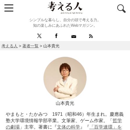
シンプルな暮らし、自分の頭で考える力。
知の楽しみにあふれたWebマガジン。
考える人
>
著者一覧
>
山本貴光
山本貴光
やまもと・たかみつ 1971（昭和46）年生まれ。慶應義
塾大学環境情報学部卒業。文筆家、ゲーム作家。「
哲学
の劇場
」主宰。著書に『
文体の科学
』『
「百学連環」を