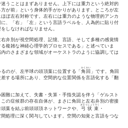
で迷うことはまずありません。上下には重力という絶対的
る方が前」という身体的手がかりがあります。ところが左
上ほぼ左右対称です。左右には重力のような物理的アンカ
間に、「右」「左」という言語ラベルを、人為的に貼り付
理をしなければなりません。
右弁別が視空間処理、記憶、言語、そして多種の感覚情
する複雑な神経心理学的プロセスである」と述べていま
脳内のさまざまな領域がオーケストラのように協調しては
かくかい
るのが、左半球の頭頂葉に位置する「
角回
」です。角回
交差する場所にあり、空間的な位置関係を言語化する「翻
困難に加えて、失書・失算・手指失認を伴う「ゲルスト
。この症候群の存在自体が、まさに角回と左右弁別の密接
きゅうじょうそく
前頭葉を結ぶ前頭頭頂ネットワークや、
弓状束
・
空間処理に深く関与しています。空間の知覚と言語をつな