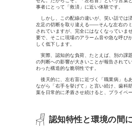
せん。だからこそ、「左右盲」という言葉
事者にとって「救済」に近い体験です。
しかし、この配線の違いが、笑い話では済
左足の切断を取り違える
―
―そんな左右の
されていますが、完全にはなくなっていま
要で、そこに現場のアラーム音や急な呼び
しく低下します。
実際、認知的な負荷、たとえば、別の課題
の判断への影響が大きいことが報告されて
わった構造的な脆弱性です。
後天的に、左右盲に近づく「職業病」もあ
ながら「右手を挙げて」と言い続け、歯科
葉を日常的に矛盾させ続けると、プライベ
認知特性と環境の間に