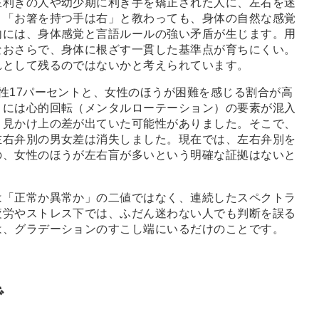
利きの人や幼少期に利き手を矯正された人に、左右を迷
。「お箸を持つ手は右」と教わっても、身体の自然な感覚
内には、身体感覚と言語ルールの強い矛盾が生じます。用
なおさらで、身体に根ざす一貫した基準点が育ちにくい。
れとして残るのではないかと考えられています。
性17パーセントと、女性のほうが困難を感じる割合が高
トには心的回転（メンタルローテーション）の要素が混入
、見かけ上の差が出ていた可能性がありました。そこで、
左右弁別の男女差は消失しました。現在では、左右弁別を
の、女性のほうが左右盲が多いという明確な証拠はないと
「正常か異常か」の二値ではなく、連続したスペクトラ
疲労やストレス下では、ふだん迷わない人でも判断を誤る
は、グラデーションのすこし端にいるだけのことです。
で