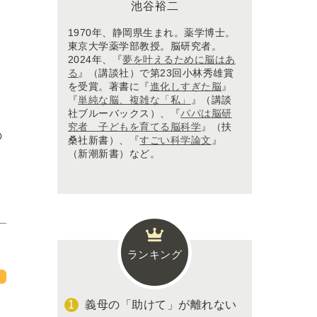
池谷裕二
1970年、静岡県生まれ。薬学博士。
東京大学薬学部教授。脳研究者。
2024年、『
夢を叶えるために脳はあ
る
』（講談社）で第23回小林秀雄賞
を受賞。著書に『
進化しすぎた脳
』
、
『
単純な脳、複雑な「私」
』（講談
こ
社ブルーバックス）、『
パパは脳研
究者 子どもを育てる脳科学
』（扶
の
桑社新書）、『
すごい科学論文
』
（新潮新書）など。
ランキング
義母の「助けて」が離れない