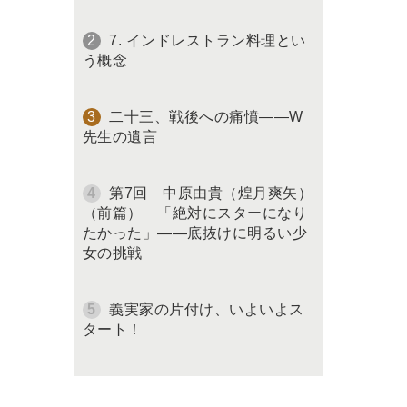
7. インドレストラン料理とい
う概念
二十三、戦後への痛憤――W
先生の遺言
第7回 中原由貴（煌月爽矢）
（前篇） 「絶対にスターになり
たかった」――底抜けに明るい少
女の挑戦
義実家の片付け、いよいよス
タート！