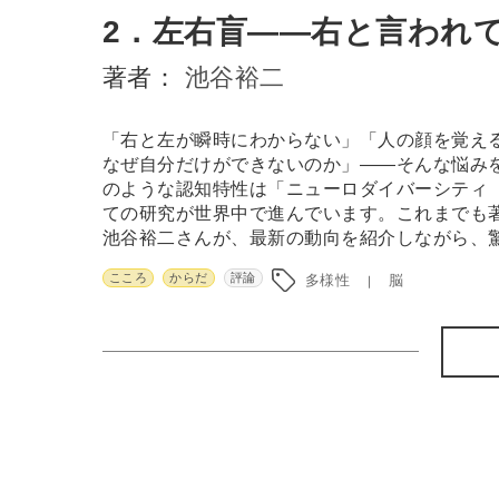
2．左右盲――右と言われ
著者：
池谷裕二
「右と左が瞬時にわからない」「人の顔を覚え
なぜ自分だけができないのか」――そんな悩み
のような認知特性は「ニューロダイバーシティ（ne
ての研究が世界中で進んでいます。これまでも
池谷裕二さんが、最新の動向を紹介しながら、
こころ
からだ
評論
多様性
脳