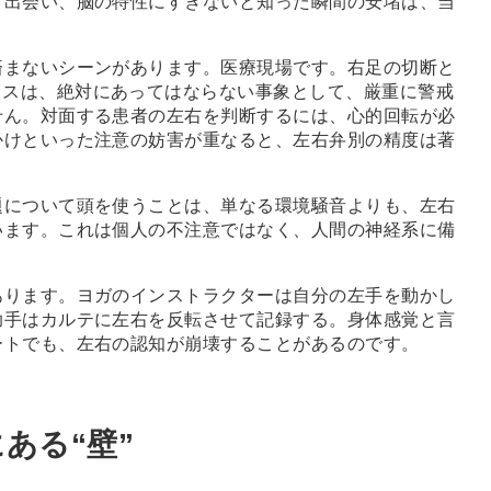
と出会い、脳の特性にすぎないと知った瞬間の安堵は、当
まないシーンがあります。医療現場です。右足の切断と
ミスは、絶対にあってはならない事象として、厳重に警戒
せん。対面する患者の左右を判断するには、心的回転が必
かけといった注意の妨害が重なると、左右弁別の精度は著
について頭を使うことは、単なる環境騒音よりも、左右
います。これは個人の不注意ではなく、人間の神経系に備
ります。ヨガのインストラクターは自分の左手を動かし
助手はカルテに左右を反転させて記録する。身体感覚と言
ートでも、左右の認知が崩壊することがあるのです。
ある“壁”