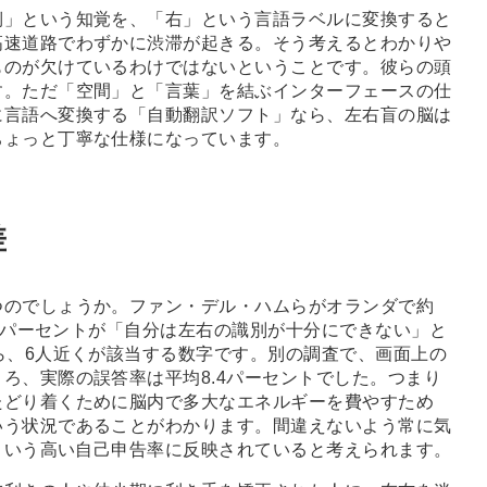
」という知覚を、「右」という言語ラベルに変換すると
高速道路でわずかに渋滞が起きる。そう考えるとわかりや
ものが欠けているわけではないということです。彼らの頭
す。ただ「空間」と「言葉」を結ぶインターフェースの仕
に言語へ変換する「自動翻訳ソフト」なら、左右盲の脳は
ちょっと丁寧な仕様になっています。
差
のでしょうか。ファン・デル・ハムらがオランダで約
.6パーセントが「自分は左右の識別が十分にできない」と
ら、6人近くが該当する数字です。別の調査で、画面上の
ろ、実際の誤答率は平均8.4パーセントでした。つまり
たどり着くために脳内で多大なエネルギーを費やすため
いう状況であることがわかります。間違えないよう常に気
トという高い自己申告率に反映されていると考えられます。