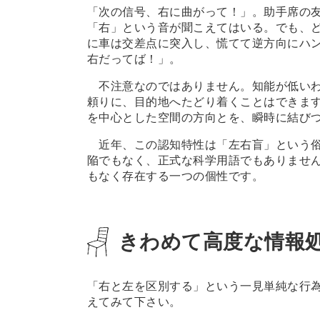
「次の信号、右に曲がって！」。助手席の
「右」という音が聞こえてはいる。でも、
に車は交差点に突入し、慌てて逆方向にハ
右だってば！」。
不注意なのではありません。知能が低いわ
頼りに、目的地へたどり着くことはできま
を中心とした空間の方向とを、瞬時に結び
近年、この認知特性は「左右盲」という俗
陥でもなく、正式な科学用語でもありませ
もなく存在する一つの個性です。
きわめて高度な情報
「右と左を区別する」という一見単純な行
えてみて下さい。