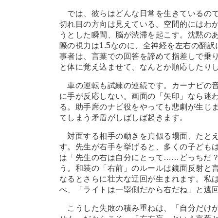
では、彼らはどんな日常を生きているので
切れ目の方向は見えている。空間的にはわ
うとした瞬間、脳が渋滞を起こす。沈黙の
際の視力は1.5なのに、全神経を左右の翻
事者は、言葉での回答を諦めて指差しで乗
と体に覚え込ませて、なんとか順応したり
車の運転も試練の連続です。カーナビの音
に手が反応しない。画面の「矢印」なら迷
る。助手席のナビ役をやっても悲劇が生じ
てしまう矛盾がしばしば起きます。
対面する相手の動きを真似る場面、たとえ
す。先生が右手を挙げると、多くの子ども
は「先生の右は自分にとって
…
…どっちだ
う。和装の「右前」のルールは鏡面反射と
なるとさらに壮大な迂回が生まれます。私は
べ、「ライトは一塁側だから右だね」と遠
こうした失敗の積み重ねは、「自分だけが