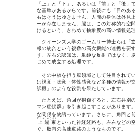
「上」と「下」、あるいは「前」と「後」
な基準があるからです。前後にも「目のあ
右はそうはゆきません。人間の身体は外見
ーが存在しません。脳は、この対称的な空
けるという、きわめて抽象度の高い情報処
クイーンズ大学のゴームリー博士らは「左
報の統合という複数の高次機能の連携を要
す。左右の認知は、単純な反射ではなく、
じめて成立する処理です。
その中核を担う脳領域として注目されてい
は視覚・聴覚・体性感覚など多種の情報が
訳機」のような役割を果たしています。
たとえば、角回が損傷すると、左右弁別の
マン症候群」を引き起こすことがあります
な関係を物語っています。さらに、角回と
じょうじゅうそく
上縦束
といった神経経路も、左右などの
ぐ、脳内の高速道路のようなものです。