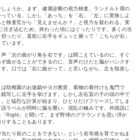
しょうか。まず、健康診断の視力検査。ランドルト環の
かっている。しかし「あっち」を「右」「左」に変換しよ
あと検査官から「見えませんか？」と視力を疑われる。実
訳に注ぎ込むため、終わった頃にはぐったりです。多くの当
り切ったり、直前に右手をギュッと握って「こちらが右」
しています。
声「次の曲がり角を右です」は聞こえているのに、すぐ
わず曲がることができるのに、音声だけだと脳がパンクす
ます。口では「右に曲がって」と言いながら、左を指差し
ば幼稚園のお遊戯やヨガ教室、着物の着付けも鬼門で
は鏡写しに左手を挙げます。しかし左右盲の子の頭の中で
？」と猛烈な計算が始まり、ひとりだけフリーズしてしま
言語ラベルが同時に脳を襲い、混乱の極みです。外国語に
「Right」と聞いて、まず野球のグラウンドを思い浮か
回りすることもあります。
当たり前のことをできない」という劣等感を育てかねま