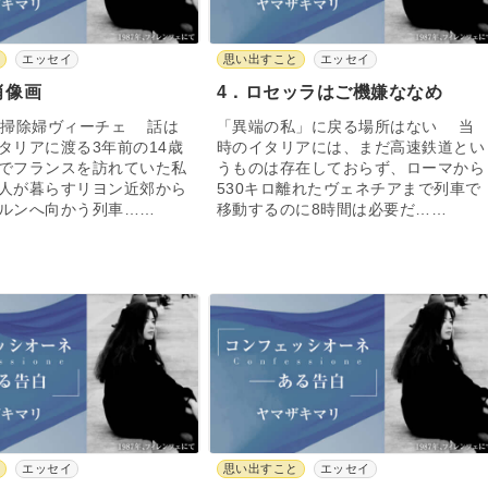
と
エッセイ
思い出すこと
エッセイ
肖像画
4．ロセッラはご機嫌ななめ
と掃除婦ヴィーチェ 話は
「異端の私」に戻る場所はない 当
タリアに渡る3年前の14歳
時のイタリアには、まだ高速鉄道とい
でフランスを訪れていた私
うものは存在しておらず、ローマから
人が暮らすリヨン近郊から
530キロ離れたヴェネチアまで列車で
ルンへ向かう列車……
移動するのに8時間は必要だ……
と
エッセイ
思い出すこと
エッセイ