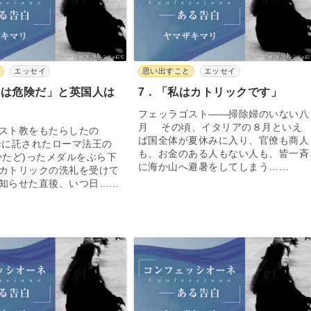
と
エッセイ
思い出すこと
エッセイ
仰は危険だ」と英国人は
7．「私はカトリックです」
フェッラゴスト――掃除婦のいない八
月 その頃、イタリアの８月といえ
スト教をもたらしたの
ば国全体が夏休みに入り、官僚も商人
に託されたローマ法王の
も、お金のある人もない人も、皆一斉
かたど)ったメダルをぶら下
に海か山へ避暑をしてしまう……
カトリックの洗礼を受けて
知らせた直後、いつ日……