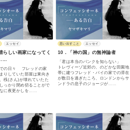
と
エッセイ
思い出すこと
エッセイ
素晴らしい画家になってく
10．「神の国」の無神論者
……
「君は本当のパンクを知らない」
トレヴィーゾ近郊の、のどかな田園地
での日々 フレッドの家
帯に建つフレッド・パイの家での滞在
まりしていた部屋は東向き
が数日を過ぎたころ、ロンドンからサ
、桟(さん)が壊れていたた
ンドラの息子のジョージが……
しっかり閉め切ることがで
なに夜更かしを……