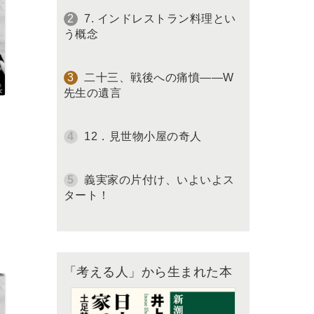
7. インドレストラン料理とい
う概念
二十三、戦後への痛憤――W
先生の遺言
12．見世物小屋の奇人
義実家の片付け、いよいよス
タート！
「考える人」から生まれた本