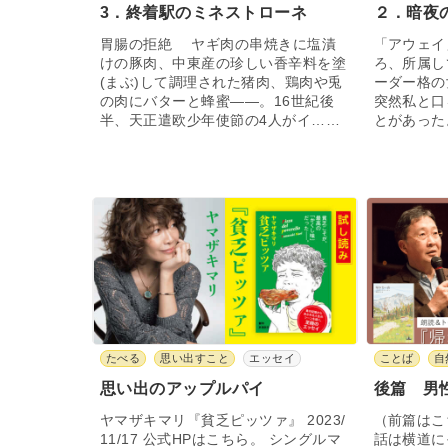
3．終着駅のミネストローネ
２．暗夜
胃腸の拒絶 ヤギ肉の串焼きに塩漬
「アウェイ
けの豚肉、中東産の珍しい香辛料を塗
ろ、所属し
(まぶ)して調理された猪肉、鶏肉や兎
ーダー格の
の肉にバターと蜂蜜――。16世紀後
突然私と口
半、天正遣欧少年使節の4人がイ……
とがあった
たべる
思い出すこと
エッセイ
ことば
自
思い出のアップルパイ
後篇 男
ヤマザキマリ『貧乏ピッツァ』 2023/
（前篇はこ
11/17 公式HPはこちら。 シングルマ
話は横道に