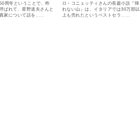
50周年ということで、昨
ロ・コニェッティさんの長篇小説『帰
呼ばれて、星野道夫さんと
れない山』は、イタリアでは30万部以
真家について話を……
上も売れたというベストセラ……