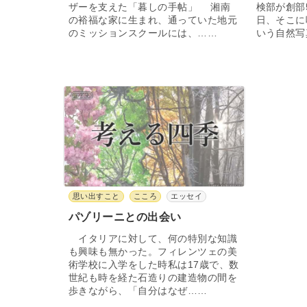
ザーを支えた「暮しの手帖」 湘南
検部が創部
の裕福な家に生まれ、通っていた地元
日、そこに
のミッションスクールには、……
いう自然写
思い出すこと
こころ
エッセイ
パゾリーニとの出会い
イタリアに対して、何の特別な知識
も興味も無かった。フィレンツェの美
術学校に入学をした時私は17歳で、数
世紀も時を経た石造りの建造物の間を
歩きながら、「自分はなぜ……