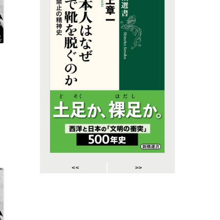
<<
>>