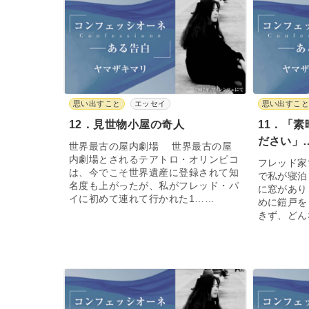
思い出すこと
エッセイ
思い出すこ
12．見世物小屋の奇人
11．「
ださい」
世界最古の屋内劇場 世界最古の屋
内劇場とされるテアトロ・オリンピコ
フレッド家
は、今でこそ世界遺産に登録されて知
で私が寝泊
名度も上がったが、私がフレッド・パ
に窓があり
イに初めて連れて行かれた1……
めに鎧戸を
きず、どん