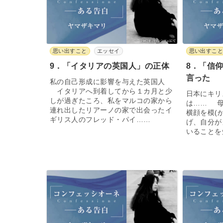
思い出すこと
エッセイ
思い出すこ
9．「イタリアの英国人」の正体
8．「信
言った
私の自己形成に影響を与えた英国人
イタリアへ到着してから１カ月と少
日本にキリ
しが過ぎたころ、私をマルコの家から
は…… 母
連れ出したリアーノの家で出会ったイ
横顔を模(
ギリス人のフレッド・パイ……
げ、自分が
いることを