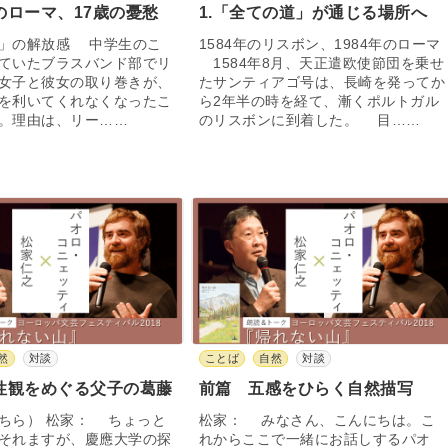
のローマ、17歳の憂愁
1.「全ての道」が通じる場所へ
」の解放感 中学生のこ
1584年のリスボン、1984年のローマ
ていたブラスバンド部でリ
1584年8月、天正遣欧使節団を乗せ
女子と彼女の取り巻きが、
たサンティアゴ号は、長崎を発ってか
を利いてくれなくなったこ
ら2年半の時を経て、漸くポルトガル
。理由は、リー……
のリスボンに到着した。 目……
然
対談
ことば
自然
対談
性観をめぐる父子の葛藤
前篇 五感をひらく自然描写
ちら） 松家： ちょっと
松家： みなさん、こんにちは。こ
それますが、慶應大学の探
れからここで一緒にお話しするパオ