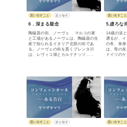
思い出すこと
エッセイ
思い出すこ
6．深まる疑念
5.虚ろな
陶磁器の街、ノーヴェ マルコの家
14歳の涙
と工場があるノーヴェは、陶磁器の生
遡るが、イ
産で知られるイタリア北部の街であ
の冬、単身
る。ノーヴェの街を貫くブレンタ川
は、母の友
は、レヴィコ湖とカルドナッツ……
ドイツのケ
思い出すこと
エッセイ
思い出すこ