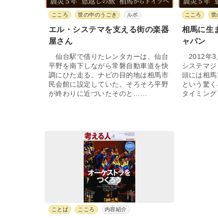
こころ
世の中のうごき
ルポ
こころ
世
エル・システマを支える街の楽器
相馬に生
屋さん
ャパン
仙台駅で借りたレンタカーは、仙台
2012年
平野を南下しながら常磐自動車道を快
システマジ
調にひた走る。ナビの目的地は相馬市
頭には相馬
民会館に設定していた。そろそろ平野
という驚く
が終わりに近づいたそのと……
タイミング
ことば
こころ
内容紹介