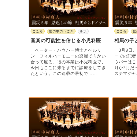
こころ
世の中のうごき
ルポ
こころ
世
音楽の可能性を信じる小児科医
相馬の子
ペーター・ハウバー博士とベルリ
3月9日、
ン・フィルハーモニーの楽屋で向かい
ーでの記者
合って座る。彼の本業は小児科医で、
ウバーはこ
今日もここに来るまでに診療をしてき
月か7月だ
たという。この連載の最初で……
ステマジャ