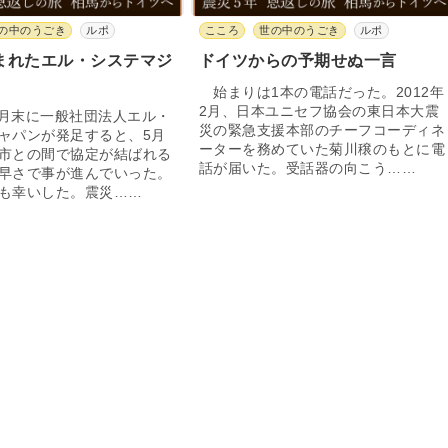
の中のうごき
ルポ
こころ
世の中のうごき
ルポ
まれたエル・システマジ
ドイツからの予期せぬ一言
始まりは1本の電話だった。2012年
2月、日本ユニセフ協会の東日本大震
3月末に一般社団法人エル・
災の緊急支援本部のチーフコーディネ
ャパンが発足すると、5月
ーターを務めていた菊川穣のもとに電
市との間で協定が結ばれる
話が届いた。受話器の向こう……
早さで事が進んでいった。
も幸いした。震災……