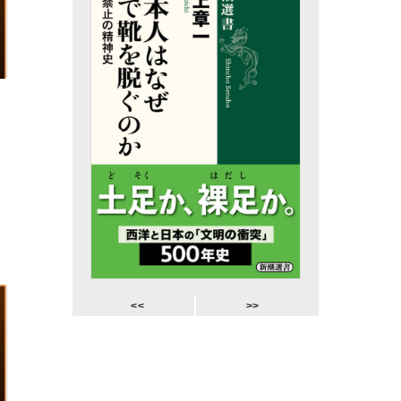
<<
>>