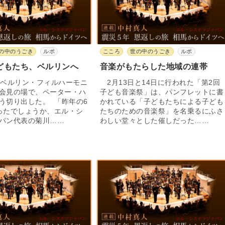
の中のうごき
ルポ
こころ
世の中のうごき
ルポ
どもたち、ベルリンへ
音楽がもたらした地域の連帯
ベルリン・フィルハーモニ
2月13日と14日に行われた「第2回
会見の場で、ペーター・ハ
子ども音楽祭」は、パンフレットに書
う切り出した。 「昨年の6
かれている「子どもたちによる子ども
ったでしょうか、エル・シ
たちのための音楽祭」を名乗るにふさ
パン代表の菊川……
わしい堂々とした催しだった……