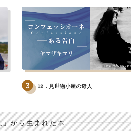
12．見世物小屋の奇人
人」から生まれた本