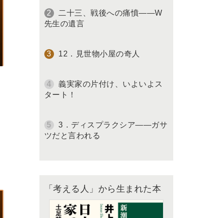
二十三、戦後への痛憤――W
先生の遺言
12．見世物小屋の奇人
義実家の片付け、いよいよス
タート！
3．ディスプラクシア――ガサ
ツだと言われる
「考える人」から生まれた本