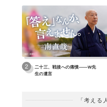
二十三、戦後への痛憤――W先
生の遺言
「考える