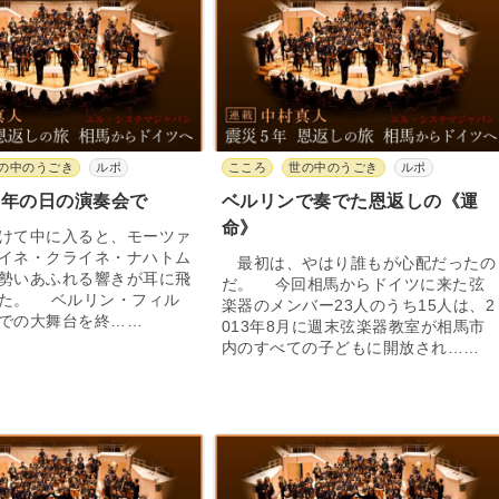
の中のうごき
ルポ
こころ
世の中のうごき
ルポ
5年の日の演奏会で
ベルリンで奏でた恩返しの《運
命》
けて中に入ると、モーツァ
イネ・クライネ・ナハトム
最初は、やはり誰もが心配だったの
勢いあふれる響きが耳に飛
だ。 今回相馬からドイツに来た弦
た。 ベルリン・フィル
楽器のメンバー23人のうち15人は、2
での大舞台を終……
013年8月に週末弦楽器教室が相馬市
内のすべての子どもに開放され……