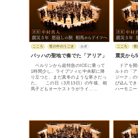
こころ
世の中のうごき
ルポ
こころ
世
バッハの聖地で奏でた「アリア」
震災から
ベルリンから超特急のICEに乗って
ドアを開
1時間少し、ライプツィヒ中央駅に降
ルトの「ア
り立つと、まだ真冬のような寒さだっ
ジーク」の
た。 この日（3月13日）の午後、相
び込んでき
馬子どもオーケストラがライ……
ハーモニー