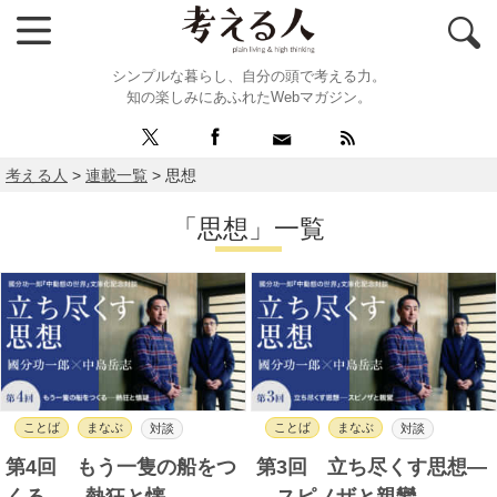
シンプルな暮らし、自分の頭で考える力。
知の楽しみにあふれたWebマガジン。
考える人
>
連載一覧
>
思想
「思想」一覧
ことば
まなぶ
ことば
まなぶ
対談
対談
第4回 もう一隻の船をつ
第3回 立ち尽くす思想―
くる――熱狂と懐……
―スピノザと親鸞