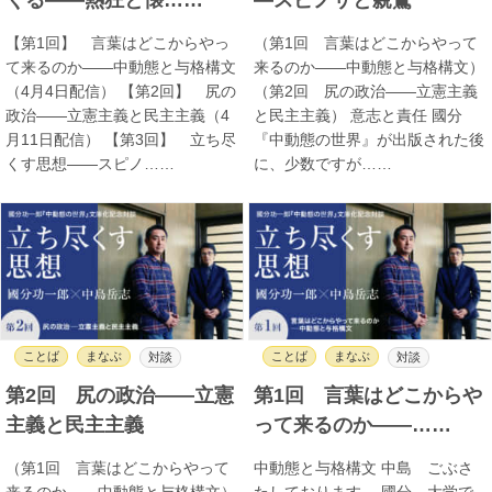
【第1回】 言葉はどこからやっ
（第1回 言葉はどこからやって
て来るのか――中動態と与格構文
来るのか――中動態と与格構文）
（4月4日配信） 【第2回】 尻の
（第2回 尻の政治――立憲主義
政治――立憲主義と民主主義（4
と民主主義） 意志と責任 國分
月11日配信） 【第3回】 立ち尽
『中動態の世界』が出版された後
くす思想――スピノ……
に、少数ですが……
ことば
まなぶ
ことば
まなぶ
対談
対談
第2回 尻の政治――立憲
第1回 言葉はどこからや
主義と民主主義
って来るのか――……
（第1回 言葉はどこからやって
中動態と与格構文 中島 ごぶさ
来るのか――中動態と与格構文）
たしております。 國分 大学で