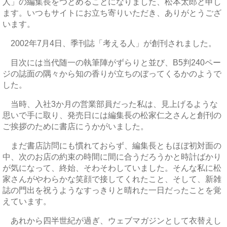
人」の編集長をつとめることになりました、松本太郎と申し
ます。いつもサイトにお立ち寄りいただき、ありがとうござ
います。
2002年7月4日、季刊誌「考える人」が創刊されました。
目次には当代随一の執筆陣がずらりと並び、B5判240ペー
ジの誌面の隅々から知の香りが立ちのぼってくるかのようで
した。
当時、入社3か月の営業部員だった私は、見上げるような
思いで手に取り、発売日には編集長の松家仁之さんと創刊の
ご挨拶のために書店にうかがいました。
まだ書店訪問にも慣れておらず、編集長ともほぼ初対面の
中、次のお店の約束の時間に間に合うだろうかと時計ばかり
が気になって、終始、そわそわしていました。そんな私に松
家さんがやわらかな笑顔で接してくれたこと、そして、新雑
誌の門出を祝うようなすっきりと晴れた一日だったことを覚
えています。
あれから四半世紀が過ぎ、ウェブマガジンとして衣替えし