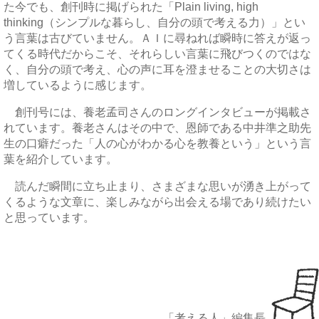
た今でも、創刊時に掲げられた「Plain living, high
thinking（シンプルな暮らし、自分の頭で考える力）」とい
う言葉は古びていません。ＡＩに尋ねれば瞬時に答えが返っ
てくる時代だからこそ、それらしい言葉に飛びつくのではな
く、自分の頭で考え、心の声に耳を澄ませることの大切さは
増しているように感じます。
創刊号には、養老孟司さんのロングインタビューが掲載さ
れています。養老さんはその中で、恩師である中井準之助先
生の口癖だった「人の心がわかる心を教養という」という言
葉を紹介しています。
読んだ瞬間に立ち止まり、さまざまな思いが湧き上がって
くるような文章に、楽しみながら出会える場であり続けたい
と思っています。
「考える人」編集長