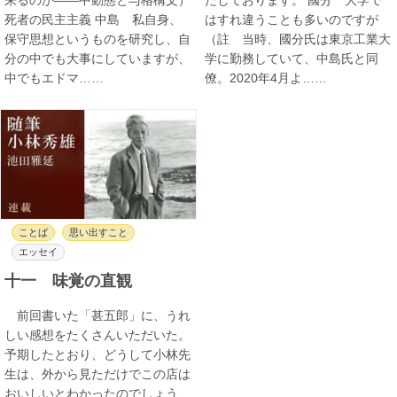
死者の民主主義 中島 私自身、
はすれ違うことも多いのですが
保守思想というものを研究し、自
（註 当時、國分氏は東京工業大
分の中でも大事にしていますが、
学に勤務していて、中島氏と同
中でもエドマ……
僚。2020年4月よ……
ことば
思い出すこと
エッセイ
十一 味覚の直観
前回書いた「甚五郎」に、うれ
しい感想をたくさんいただいた。
予期したとおり、どうして小林先
生は、外から見ただけでこの店は
おいしいとわかったのでしょう、