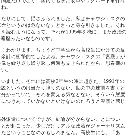
る問題だけでなく、国内でも政治改革やリクルート事件な
らね。
当たりにして、揺さぶられました。私はチャウシェスクの
革命というのは危ないな」とさっと身を引きました。それ
を読むようになって。それが1995年を機に、また政治の
の遍歴みたいなものです。
よくわかります。ちょうど中学生から高校生にかけての反
、余計に衝撃的でしたよね。チャウシェスクの「宮殿」が
映像を繰り返し繰り返し何遍も見せられたから、思春期の
ない。
ました。それには高校2年生の時に起きた、1991年の
社説というのは当たり障りのない、世の中の建前を書くと
は分かっていて、それを変える気などない、そういう態度
前につきあっていかないといけないのだろうと漠然と感じ
外派遣についてですが、結論が分からないことについ
ことが起こった。少しだけリアルな政治がジャーナリズム
したということなのかもしれません。高校生にも、「あ