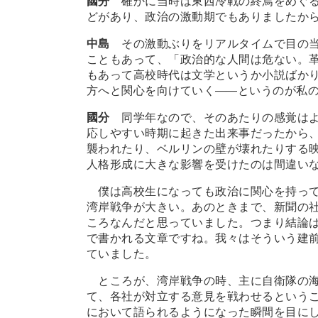
國分
確かに当時は東西冷戦の終焉をめぐ
どがあり、政治の激動期でもありましたか
中島
その激動ぶりをリアルタイムで目の
こともあって、「政治的な人間は危ない。
もあって高校時代は文学というか小説ばかり
方へと関心を向けていく
―
―というのが私
國分
同学年なので、そのあたりの感覚は
応しやすい時期に起きた出来事だったから
襲われたり、ベルリンの壁が壊れたりする
人格形成に大きな影響を受けたのは間違い
僕は高校生になっても政治に関心を持ってい
湾岸戦争が大きい。あのときまで、新聞の
ころなんだと思っていました。つまり結論
で書かれる文章ですね。我々はそういう建
ていました。
ところが、湾岸戦争の時、主に自衛隊の海
て、各社が対立する意見を戦わせるという
において語られるようになった瞬間を目に