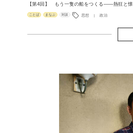
【第4回】 もう一隻の船をつくる――熱狂と懐
ことば
まなぶ
対談
思想
政治