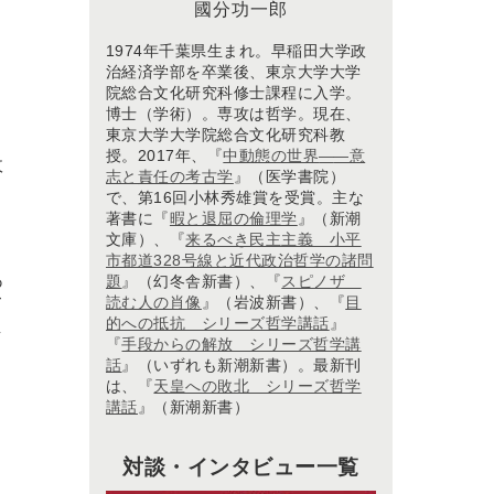
國分功一郎
1974年千葉県生まれ。早稲田大学政
治経済学部を卒業後、東京大学大学
院総合文化研究科修士課程に入学。
博士（学術）。専攻は哲学。現在、
東京大学大学院総合文化研究科教
授。2017年、『
中動態の世界
―
―意
政
志と責任の考古学
』（医学書院）
で、第16回小林秀雄賞を受賞。主な
著書に『
暇と退屈の倫理学
』（新潮
文庫）、『
来るべき民主主義 小平
。
市都道328号線と近代政治哲学の諸問
あ
題
』（幻冬舎新書）、『
スピノザ
読む人の肖像
』（岩波新書）、『
目
て
的への抵抗 シリーズ哲学講話
』
し
『
手段からの解放 シリーズ哲学講
話
』（いずれも新潮新書）。最新刊
は、『
天皇への敗北 シリーズ哲学
講話
』（新潮新書）
対談・インタビュー一覧