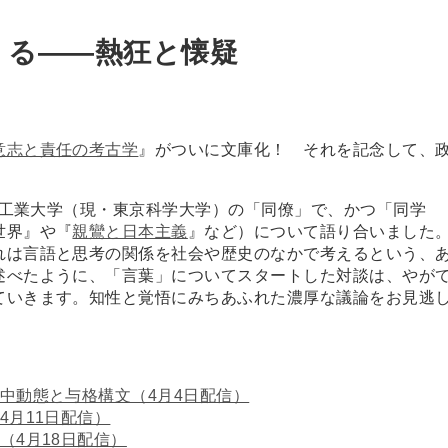
くる――熱狂と懐疑
意志と責任の考古学
』がついに文庫化！ それを記念して、
。
京工業大学（現・東京科学大学）の「同僚」で、かつ「同学
世界』や『
親鸞と日本主義
』など）について語り合いました
れは言語と思考の関係を社会や歴史のなかで考えるという、
述べたように、「言葉」についてスタートした対談は、やが
ていきます。知性と覚悟にみちあふれた濃厚な議論をお見逃
中動態と与格構文（4月4日配信）
4月11日配信）
（4月18日配信）