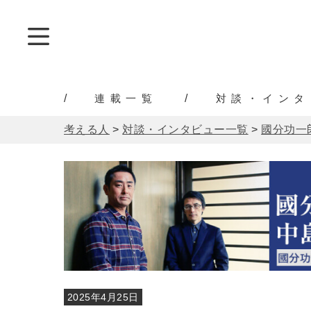
連載一覧
対談・インタ
考える人
>
対談・インタビュー一覧
>
國分功一
2025年4月25日