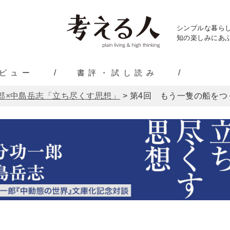
シンプルな暮ら
知の楽しみにあふ
ビュー
書評・試し読み
郎×中島岳志「立ち尽くす思想」
>
第4回 もう一隻の船をつ