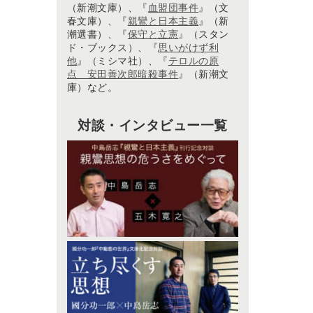
（新潮文庫）、『
血盟団事件
』（文
春文庫）、『
親鸞と日本主義
』（新
潮選書）、『
保守と立憲
』（スタン
ド・ブックス）、『
思いがけず利
他
』（ミシマ社）、『
テロルの原
点 安田善次郎暗殺事件
』（新潮文
庫）など。
対談・インタビュー一覧