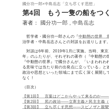
國分功一郎×中島岳志「立ち尽くす思想」
第4回 もう一隻の船をつ
著者：
國分功一郎 ,
中島岳志
哲学者・國分功一郎さんの『
中動態の世界 
治学者・中島岳志さんとの対談をお送りします
対談は6年前、2019年1月に実施。当時、東
年」のふたりが、それぞれの著作（『中動態の
『中動態の世界』で國分さんが、「いまわれわ
る意味では当たり前の出発点に立っている」と
政治や思想といった領域にまで広く深く展開し
なく！
（目次）
【第1回】 言葉はどこからやって来るのか――
【第2回】 尻の政治――立憲主義と民主主義（
【第3回】 立ち尽くす思想――スピノザと親鸞