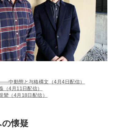
）
―
―中動態と与格構文（4月4日配信）
義（4月11日配信）
親鸞（4月18日配信）
への懐疑