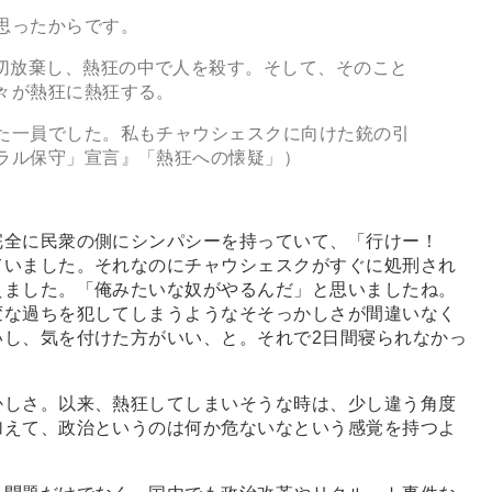
思ったからです。
切放棄し、熱狂の中で人を殺す。そして、そのこと
々が熱狂に熱狂する。
た一員でした。私もチャウシェスクに向けた銃の引
ラル保守」宣言』「熱狂への懐疑」）
完全に民衆の側にシンパシーを持っていて、「行けー！
ていました。それなのにチャウシェスクがすぐに処刑され
えました。「俺みたいな奴がやるんだ」と思いましたね。
変な過ちを犯してしまうようなそそっかしさが間違いなく
いし、気を付けた方がいい、と。それで2日間寝られなかっ
しさ。以来、熱狂してしまいそうな時は、少し違う角度
加えて、政治というのは何か危ないなという感覚を持つよ