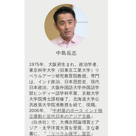
中島岳志
1975年、大阪府生まれ。政治学者、
東京科学大学（旧東京工業大学）リ
ベラルアーツ研究教育院教授。専門
は、インド政治、日本思想史、現代
日本政治。大阪外国語大学外国語学
部ヒンディー語学科卒業、京都大学
大学院博士課程修了。北海道大学公
共政策大学院准教授を経て、現職。
2005年、『
中村屋のボース インド独
立運動と近代日本のアジア主義
』
（白水社）で、大佛次郎論壇賞とア
ジア・太平洋賞大賞を受賞。主な著
書に、『
「リベラル保守」宣言
』