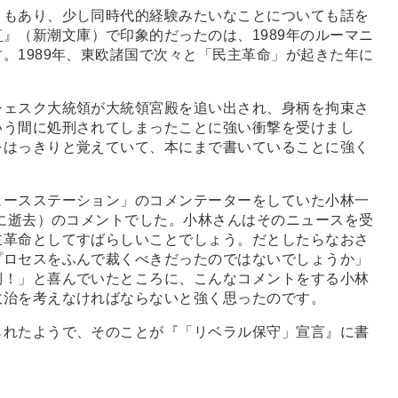
ともあり、少し同時代的経験みたいなことについても話を
言
』（新潮文庫）で印象的だったのは、1989年のルーマニ
。1989年、東欧諸国で次々と「民主革命」が起きた年に
ェスク大統領が大統領宮殿を追い出され、身柄を拘束さ
いう間に処刑されてしまったことに強い衝撃を受けまし
をはっきりと覚えていて、本にまで書いていることに強く
ースステーション」のコメンテーターをしていた小林一
年に逝去）のコメントでした。小林さんはそのニュースを受
主革命としてすばらしいことでしょう。だとしたらなおさ
プロセスをふんで裁くべきだったのではないでしょうか」
倒！」と喜んでいたところに、こんなコメントをする小林
政治を考えなければならないと強く思ったのです。
れたようで、そのことが『「リベラル保守」宣言』に書
。