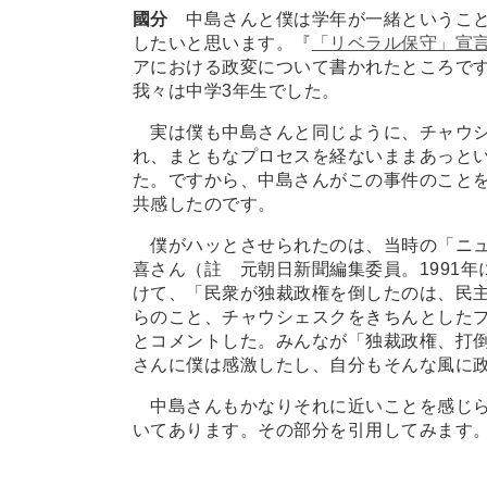
國分
中島さんと僕は学年が一緒というこ
したいと思います。『
「リベラル保守」宣
アにおける政変について書かれたところです
我々は中学3年生でした。
実は僕も中島さんと同じように、チャウシ
れ、まともなプロセスを経ないままあっと
た。ですから、中島さんがこの事件のこと
共感したのです。
僕がハッとさせられたのは、当時の「ニュ
喜さん（註 元朝日新聞編集委員。1991
けて、「民衆が独裁政権を倒したのは、民
らのこと、チャウシェスクをきちんとした
とコメントした。みんなが「独裁政権、打
さんに僕は感激したし、自分もそんな風に
中島さんもかなりそれに近いことを感じら
いてあります。その部分を引用してみます