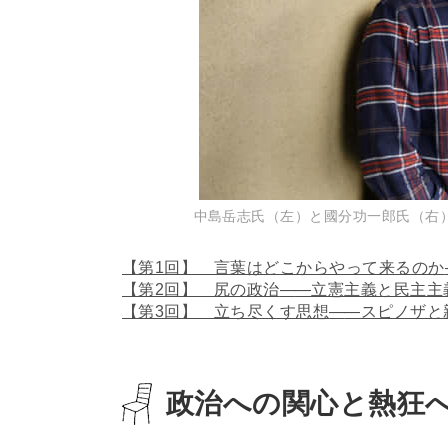
中島岳志氏（左）と國分功一郎氏（右
【第1回】 言葉はどこからやって来るのか
【第2回】 尻の政治
―
―立憲主義と民主主
【第3回】 立ち尽くす思想
―
―スピノザと
政治への関心と熱狂