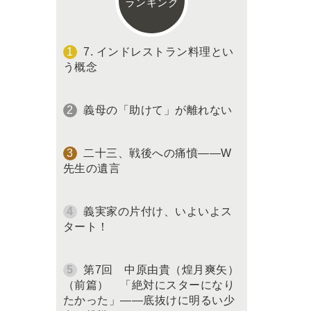
ランキング
7. インドレストラン料理とい
う概念
義母の「助けて」が離れない
二十三、戦後への痛憤――W
先生の遺言
義実家の片付け、いよいよス
タート！
第7回 中原由貴（煌月爽矢）
（前篇） 「絶対にスターになり
たかった」――底抜けに明るい少