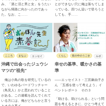
み、「酒と泪と男と女」をうたい
とができない穴に俺は落ちてしま
ながら帰路に向かったのであっ
っている。四つん這いで登ろうと
た。なお、こ……
しても、手……
こころ
まなぶ
くらし
世の中のうごき
エッセイ
ルポ
沖縄で出会ったジュウシ
幸せの基準、暖かさの基
マツの"祖先"
準
俺は小鳥の歌を研究しているの
――エッセイスト・三宮麻由子さ
で、いわゆるバードワッチャー
ん 「五感を使って考えよう」イ
（鳥見人）かと思われていること
ベントレポート その３
がある。この連載を読んでくれて
「助ける、助けられる」という問
いる方には、俺がどちらかと言う
題を考えるときに、ひとつ考えて
とオタク系イ……