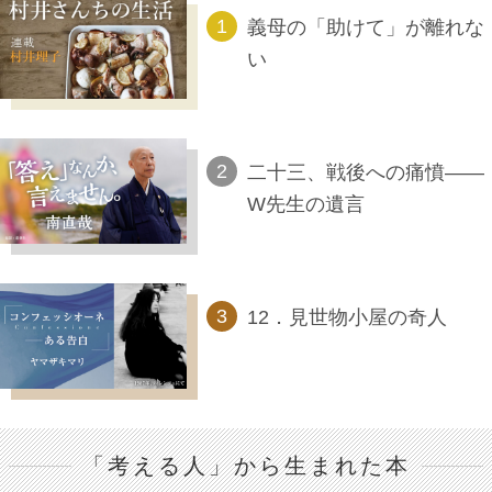
義母の「助けて」が離れな
い
二十三、戦後への痛憤――
W先生の遺言
12．見世物小屋の奇人
「考える人」から生まれた本