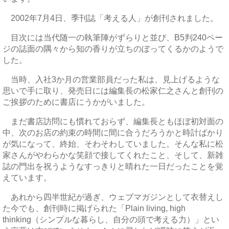
2002年7月4日、季刊誌「考える人」が創刊されました。
目次には当代随一の執筆陣がずらりと並び、B5判240ペー
ジの誌面の隅々から知の香りが立ちのぼってくるかのようで
した。
当時、入社3か月の営業部員だった私は、見上げるような
思いで手に取り、発売日には編集長の松家仁之さんと創刊の
ご挨拶のために書店にうかがいました。
まだ書店訪問にも慣れておらず、編集長ともほぼ初対面の
中、次のお店の約束の時間に間に合うだろうかと時計ばかり
が気になって、終始、そわそわしていました。そんな私に松
家さんがやわらかな笑顔で接してくれたこと、そして、新雑
誌の門出を祝うようなすっきりと晴れた一日だったことを覚
えています。
あれから四半世紀が過ぎ、ウェブマガジンとして衣替えし
た今でも、創刊時に掲げられた「Plain living, high
thinking（シンプルな暮らし、自分の頭で考える力）」とい