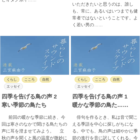
いただきたいと思うのは、誰し
も、常に、あるいはいつまでも健
常者ではないということです。よ
く若い男の……
くらし
こころ
自然
くらし
こころ
自然
エッセイ
エッセイ
四季を告げる鳥の声 2
四季を告げる鳥の声 1
寒い季節の鳥たち
暖かな季節の鳥た……
前回の暖かな季節に続き、今
俳句を作るとき、私は音で聞こ
回は寒さのなかで聞ける鳥たちの
える季語を中心に探しがちにな
声に耳を澄ませてみよう。 立
る。中でも、鳥の声は細やかに季
秋の声を聞くと風の温度が微妙に
節の進行を音に訳してくれる。今