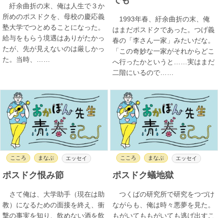
紆余曲折の末、俺は人生で３か
所めのポスドクを、母校の慶応義
1993年春、紆余曲折の末、俺
塾大学でつとめることになった。
はまだポスドクであった。つげ義
給与をもらう境遇はありがたかっ
春の「李さん一家」みたいだな。
たが、先が見えないのは厳しかっ
「この奇妙な一家がそれからどこ
た。当時、……
へ行ったかというと……実はまだ
二階にいるので……
こころ
まなぶ
こころ
まなぶ
エッセイ
エッセイ
ポスドク恨み節
ポスドク蟻地獄
さて俺は、大学助手（現在は助
つくばの研究所で研究をつづけ
教）になるための面接を終え、衝
ながらも、俺は時々悪夢を見た。
撃の事実を知り、飲めない酒を飲
もがいてももがいても逃げ出すこ