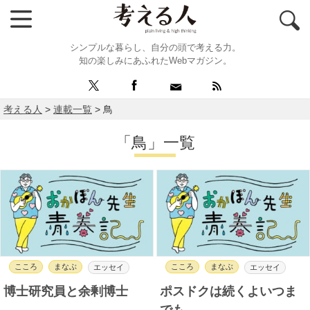
シンプルな暮らし、自分の頭で考える力。
知の楽しみにあふれたWebマガジン。
考える人
>
連載一覧
>
鳥
「鳥」一覧
こころ
まなぶ
こころ
まなぶ
エッセイ
エッセイ
博士研究員と余剰博士
ポスドクは続くよいつま
でも