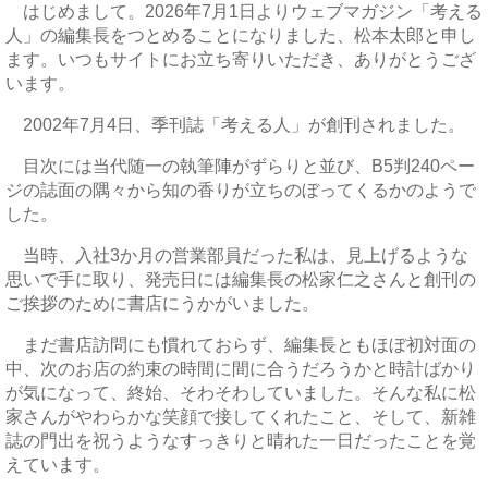
はじめまして。2026年7月1日よりウェブマガジン「考える
人」の編集長をつとめることになりました、松本太郎と申し
ます。いつもサイトにお立ち寄りいただき、ありがとうござ
います。
2002年7月4日、季刊誌「考える人」が創刊されました。
目次には当代随一の執筆陣がずらりと並び、B5判240ペー
ジの誌面の隅々から知の香りが立ちのぼってくるかのようで
した。
当時、入社3か月の営業部員だった私は、見上げるような
思いで手に取り、発売日には編集長の松家仁之さんと創刊の
ご挨拶のために書店にうかがいました。
まだ書店訪問にも慣れておらず、編集長ともほぼ初対面の
中、次のお店の約束の時間に間に合うだろうかと時計ばかり
が気になって、終始、そわそわしていました。そんな私に松
家さんがやわらかな笑顔で接してくれたこと、そして、新雑
誌の門出を祝うようなすっきりと晴れた一日だったことを覚
えています。