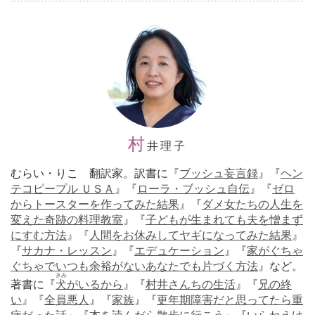
村
井理子
むらい・りこ 翻訳家。訳書に『
ブッシュ妄言録
』『
ヘン
テコピープル ＵＳＡ
』『
ローラ・ブッシュ自伝
』『
ゼロ
からトースターを作ってみた結果
』『
ダメ女たちの人生を
変えた奇跡の料理教室
』『
子どもが生まれても夫を憎まず
にすむ方法
』『
人間をお休みしてヤギになってみた結果
』
『
サカナ・レッスン
』『
エデュケーション
』『
家がぐちゃ
ぐちゃでいつも余裕がないあなたでも片づく方法
』など。
きみ
著書に『
犬
がいるから
』『
村井さんちの生活
』『
兄の終
い
』『
全員悪人
』『
家族
』『
更年期障害だと思ってたら重