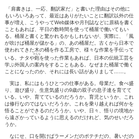
「肩書きは、一応、翻訳家だ」と書いた理由はその他に
もいろいろあって、最近はありがたいことに翻訳以外の仕
事が増え、こうやってWeb媒体や月刊誌などに原稿を書く
こともあれば、平日の数時間を使って桶屋で働いてもい
る。桶屋と書くと驚かれるかもしれないが、実際に、「風
が吹けば桶屋が儲かる」の、あの桶屋だ。古くから日本で
使われてきた木の桶を作る工房で、様々な作業を手伝って
かんな
いる。ナタや
鉋
を使った作業もあれば、日本の伝統工芸を
学ぶ外国人の案内をすることもある。なぜまた桶屋で働く
ことになったのか、それには長い話がありまして
…
…。
実は、私にはもうひとつの仕事がある。母業だ。食べ盛
り、遊び盛り、生意気盛りの9歳の双子の息子達を育てて
いる。いや、育てているのだろうか。育児というか、これ
は修行なのではないだろうか。これを乗り越えれば何かを
悟ることができるのだろうか。いや、日々、悟りの境地か
ら遠ざかっているように思えるのだけれど、気のせいだろ
うか。
なにせ、口を開けばラーメンだのポテチだの、暑いだの