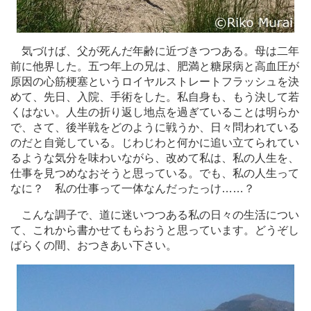
気づけば、父が死んだ年齢に近づきつつある。母は二年
前に他界した。五つ年上の兄は、肥満と糖尿病と高血圧が
原因の心筋梗塞というロイヤルストレートフラッシュを決
めて、先日、入院、手術をした。私自身も、もう決して若
くはない。人生の折り返し地点を過ぎていることは明らか
で、さて、後半戦をどのように戦うか、日々問われている
のだと自覚している。じわじわと何かに追い立てられてい
るような気分を味わいながら、改めて私は、私の人生を、
仕事を見つめなおそうと思っている。でも、私の人生って
なに？ 私の仕事って一体なんだったっけ
…
…？
こんな調子で、道に迷いつつある私の日々の生活につい
て、これから書かせてもらおうと思っています。どうぞし
ばらくの間、おつきあい下さい。