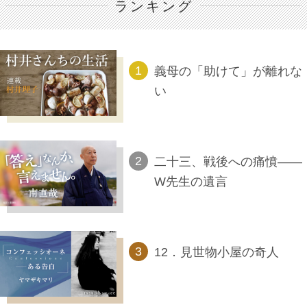
ランキング
義母の「助けて」が離れな
い
二十三、戦後への痛憤――
W先生の遺言
12．見世物小屋の奇人