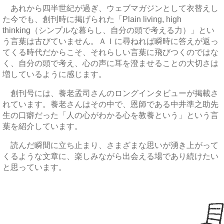
あれから四半世紀が過ぎ、ウェブマガジンとして衣替えし
た今でも、創刊時に掲げられた「Plain living, high
thinking（シンプルな暮らし、自分の頭で考える力）」とい
う言葉は古びていません。ＡＩに尋ねれば瞬時に答えが返っ
てくる時代だからこそ、それらしい言葉に飛びつくのではな
く、自分の頭で考え、心の声に耳を澄ませることの大切さは
増しているように感じます。
創刊号には、養老孟司さんのロングインタビューが掲載さ
れています。養老さんはその中で、恩師である中井準之助先
生の口癖だった「人の心がわかる心を教養という」という言
葉を紹介しています。
読んだ瞬間に立ち止まり、さまざまな思いが湧き上がって
くるような文章に、楽しみながら出会える場であり続けたい
と思っています。