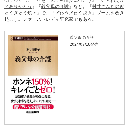
病だった話
』『
本を読んだら散歩に行こう
』『
いらねえけ
どありがとう
』『
義父母の介護
』など。『
村井さんちのぎ
ゅうぎゅう焼き
』で、「ぎゅうぎゅう焼き」ブームを巻き
起こす。ファーストレディ研究家でもある。
義父母の介護
2024/07/18発売