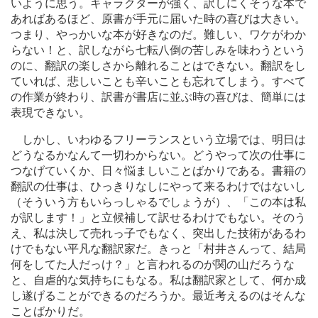
いように思う。キャラクターが強く、訳しにくそうな本で
あればあるほど、原書が手元に届いた時の喜びは大きい。
つまり、やっかいな本が好きなのだ。難しい、ワケがわか
らない！と、訳しながら七転八倒の苦しみを味わうという
のに、翻訳の楽しさから離れることはできない。翻訳をし
ていれば、悲しいことも辛いことも忘れてしまう。すべて
の作業が終わり、訳書が書店に並ぶ時の喜びは、簡単には
表現できない。
しかし、いわゆるフリーランスという立場では、明日は
どうなるかなんて一切わからない。どうやって次の仕事に
つなげていくか、日々悩ましいことばかりである。書籍の
翻訳の仕事は、ひっきりなしにやって来るわけではないし
（そういう方もいらっしゃるでしょうが）、「この本は私
が訳します！」と立候補して訳せるわけでもない。そのう
え、私は決して売れっ子でもなく、突出した技術があるわ
けでもない平凡な翻訳家だ。きっと「村井さんって、結局
何をしてた人だっけ？」と言われるのが関の山だろうな
と、自虐的な気持ちにもなる。私は翻訳家として、何か成
し遂げることができるのだろうか。最近考えるのはそんな
ことばかりだ。