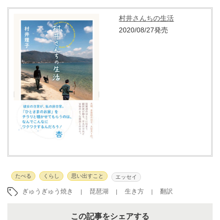
村井さんちの生活
2020/08/27発売
たべる
くらし
思い出すこと
エッセイ
ぎゅうぎゅう焼き
琵琶湖
生き方
翻訳
この記事をシェアする