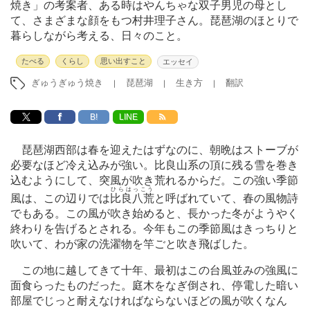
焼き」の考案者、ある時はやんちゃな双子男児の母とし
て、さまざまな顔をもつ村井理子さん。琵琶湖のほとりで
暮らしながら考える、日々のこと。
たべる
くらし
思い出すこと
エッセイ
ぎゅうぎゅう焼き
琵琶湖
生き方
翻訳
B!
LINE
琵琶湖西部は春を迎えたはずなのに、朝晩はストーブが
必要なほど冷え込みが強い。比良山系の頂に残る雪を巻き
込むようにして、突風が吹き荒れるからだ。この強い季節
ひらはっこう
風は、この辺りでは
比良八荒
と呼ばれていて、春の風物詩
でもある。この風が吹き始めると、長かった冬がようやく
終わりを告げるとされる。今年もこの季節風はきっちりと
吹いて、わが家の洗濯物を竿ごと吹き飛ばした。
この地に越してきて十年、最初はこの台風並みの強風に
面食らったものだった。庭木をなぎ倒され、停電した暗い
部屋でじっと耐えなければならないほどの風が吹くなん