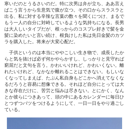
寒いだのとうるさいのだ。特に次男は弁が立ち、ああ言え
ばこう言うから生意気で腹が立つ。その口からスラスラと
出る、私に対する辛辣な言葉の数々を聞くにつけ、まるで
もう一人の自分に対峙しているような気持ちになる。長男
は大人しいタイプだが、根っからのコスプレ好きで髪を金
髪に染めたいと言い続け、根負けした私は先日金髪のカツ
ラを購入した。将来が大変心配だ。
子供というのは本当にややこしい生き物で、成長したか
らと気を抜けば必ず何かやらかすし、しっかりと見守れば
窮屈だと文句を言う。かわいいけれど、かわいくない。離
れたいけれど、なかなか離れることはできない。もしいな
くなってしまえば、たぶん私自身もどこかへ消えてなくな
るだろうと容易に想像できる。それほど自分にとっては大
きな存在だけに、苦労と悩みは尽きない。とにかく、なん
とか彼らにつきあって、頭の中にあるカレンダーに毎日ひ
とつずつバツをつけるようにして、一日一日をやり過ごし
ている。