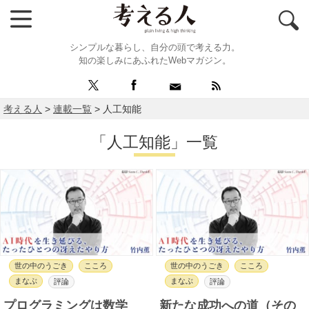
シンプルな暮らし、自分の頭で考える力。
知の楽しみにあふれたWebマガジン。
考える人
>
連載一覧
>
人工知能
「人工知能」一覧
世の中のうごき
こころ
世の中のうごき
こころ
まなぶ
まなぶ
評論
評論
プログラミングは数学
新たな成功への道（その