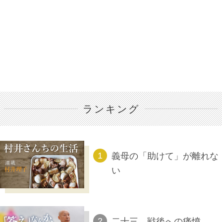
ランキング
義母の「助けて」が離れな
い
二十三、戦後への痛憤――