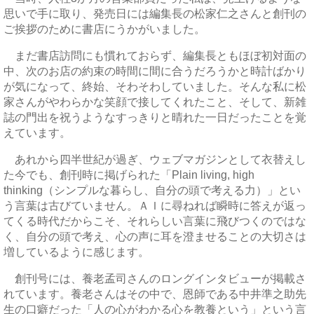
思いで手に取り、発売日には編集長の松家仁之さんと創刊の
ご挨拶のために書店にうかがいました。
まだ書店訪問にも慣れておらず、編集長ともほぼ初対面の
中、次のお店の約束の時間に間に合うだろうかと時計ばかり
が気になって、終始、そわそわしていました。そんな私に松
家さんがやわらかな笑顔で接してくれたこと、そして、新雑
誌の門出を祝うようなすっきりと晴れた一日だったことを覚
えています。
あれから四半世紀が過ぎ、ウェブマガジンとして衣替えし
た今でも、創刊時に掲げられた「Plain living, high
thinking（シンプルな暮らし、自分の頭で考える力）」とい
う言葉は古びていません。ＡＩに尋ねれば瞬時に答えが返っ
てくる時代だからこそ、それらしい言葉に飛びつくのではな
く、自分の頭で考え、心の声に耳を澄ませることの大切さは
増しているように感じます。
創刊号には、養老孟司さんのロングインタビューが掲載さ
れています。養老さんはその中で、恩師である中井準之助先
生の口癖だった「人の心がわかる心を教養という」という言