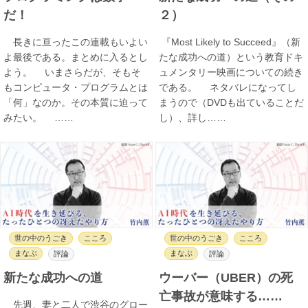
だ！
２）
長きに亘ったこの連載もいよい
『Most Likely to Succeed』（新
よ最後である。まとめに入るとし
たな成功への道）という教育ドキ
よう。 いまさらだが、そもそ
ュメンタリー映画についての続き
もコンピュータ・プログラムとは
である。 ネタバレになってし
「何」なのか。その本質に迫って
まうので（DVDも出ていることだ
みたい。 ……
し）、詳し……
世の中のうごき
こころ
世の中のうごき
こころ
まなぶ
まなぶ
評論
評論
新たな成功への道
ウーバー（UBER）の死
亡事故が意味する……
先週、妻と二人で渋谷のグロー