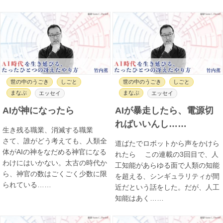
世の中のうごき
しごと
世の中のうごき
しごと
まなぶ
まなぶ
エッセイ
エッセイ
AIが神になったら
AIが暴走したら、電源切
ればいいんし……
生き残る職業、消滅する職業
さて、誰がどう考えても、人類全
道ばたでロボットから声をかけら
体がAIの神をなだめる神官になる
れたら この連載の3回目で、人
わけにはいかない。太古の時代か
工知能があらゆる面で人類の知能
ら、神官の数はごくごく少数に限
を超える、シンギュラリティが間
られている……
近だという話をした。だが、人工
知能はあく……