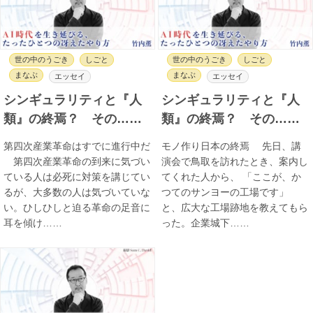
世の中のうごき
しごと
世の中のうごき
しごと
まなぶ
まなぶ
エッセイ
エッセイ
シンギュラリティと『人
シンギュラリティと『人
類』の終焉？ その……
類』の終焉？ その……
第四次産業革命はすでに進行中だ
モノ作り日本の終焉 先日、講
第四次産業革命の到来に気づい
演会で鳥取を訪れたとき、案内し
ている人は必死に対策を講じてい
てくれた人から、 「ここが、か
るが、大多数の人は気づいていな
つてのサンヨーの工場です」
い。ひしひしと迫る革命の足音に
と、広大な工場跡地を教えてもら
耳を傾け……
った。企業城下……