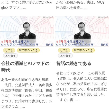
えば、すぐに思い浮かぶのがGoo
かなう必要がある。実は、50万
gleとアマゾ……
円の提示を最終……
しごと
世の中のうごき
しごと
世の中のうごき
エッセイ
エッセイ
会社の消滅とAIノマドの
昔話の続きである
時代
会社ってェ奴は２ この買う買
う詐欺は、個人的に大いに勉強に
ある一族の創造的生き残り戦略
なったが、私の父親が「あこぎな
先日、公益財団法人・奥出雲多
やり口」に怒って、広告代理店に
根自然博物館（館長：宇田川和義
苦情を申し立てると言い出した。
さん）で開催された「こども未来
すでに書……
まつり」に招かれて参加した。シ
ンポジウム……