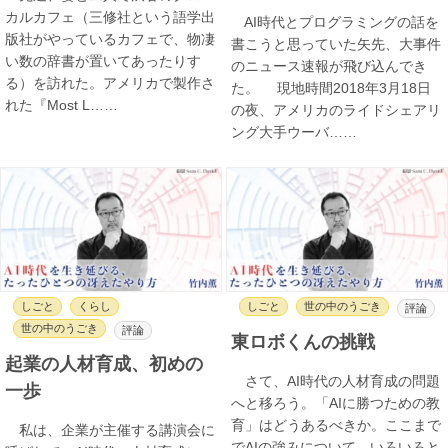
カルカフェ（三修社という語学出
AI時代とプログラミングの話を
版社がやっているカフェで、物凄
書こうと思っていた矢先、大事件
い数の辞書が置いてあったりす
のニュース速報が飛び込んでき
る）を訪れた。アメリカで製作さ
た。 現地時間2018年3月18日
れた『Most L……
の夜、アメリカのライドシェアリ
ング大手ウーバ……
しごと
くらし
しごと
世の中のうごき
評論
世の中のうごき
評論
東ロボくんの挑戦
起業の人材育成、初めの
さて、AI時代の人材育成の問題
一歩
へと移ろう。「AIに勝つための教
育」はどうあるべきか。ここまで
私は、企業が主催する講演会に
でAIの強みについて、いろいろと