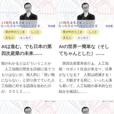
世の中のうごき
しごと
世の中のうごき
しごと
まなぶ
まなぶ
エッセイ
エッセイ
AIは進む。でも日本の第
AIの世界一簡単な（そし
四次産業の未来……
てちゃんとした）……
猫がわかるとはどういうことか
第四次産業革命だぁ、人工知
人工知能の歴史を詳細に追うつ
能・ロボット社会が来る〜、仕事
もりはないが、個人的に「使い物
がなくなる？ 人類は絶滅する！
にならない」と切り捨てていた人
と、大騒ぎする前に、いったん落
工知能に対する認識を改めたの
ち着いて、人工知能の基本的な仕
が、２０１２……
組みを確認し……