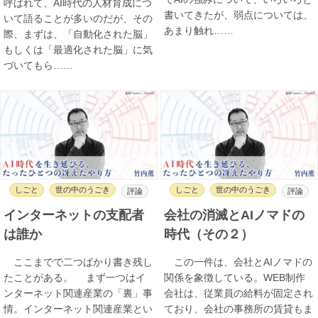
呼ばれて、AI時代の人材育成につ
書いてきたが、弱点については、
いて語ることが多いのだが、その
あまり触れ……
際、まずは、「自動化された脳」
もしくは「最適化された脳」に気
づいてもら……
しごと
世の中のうごき
しごと
世の中のうごき
評論
評論
インターネットの支配者
会社の消滅とAIノマドの
は誰か
時代（その２）
ここまでで二つばかり書き残し
この一件は、会社とAIノマドの
たことがある。 まず一つはイ
関係を象徴している。WEB制作
ンターネット関連産業の「裏」事
会社は、従業員の給料が固定され
情。インターネット関連産業とい
ており、会社の事務所の賃貸もま