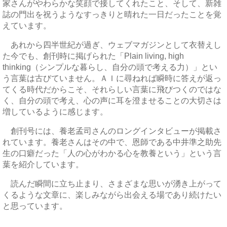
家さんがやわらかな笑顔で接してくれたこと、そして、新雑
誌の門出を祝うようなすっきりと晴れた一日だったことを覚
えています。
あれから四半世紀が過ぎ、ウェブマガジンとして衣替えし
た今でも、創刊時に掲げられた「Plain living, high
thinking（シンプルな暮らし、自分の頭で考える力）」とい
う言葉は古びていません。ＡＩに尋ねれば瞬時に答えが返っ
てくる時代だからこそ、それらしい言葉に飛びつくのではな
く、自分の頭で考え、心の声に耳を澄ませることの大切さは
増しているように感じます。
創刊号には、養老孟司さんのロングインタビューが掲載さ
れています。養老さんはその中で、恩師である中井準之助先
生の口癖だった「人の心がわかる心を教養という」という言
葉を紹介しています。
読んだ瞬間に立ち止まり、さまざまな思いが湧き上がって
くるような文章に、楽しみながら出会える場であり続けたい
と思っています。