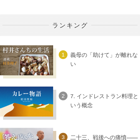
ランキング
義母の「助けて」が離れな
い
7. インドレストラン料理と
いう概念
二十三、戦後への痛憤――