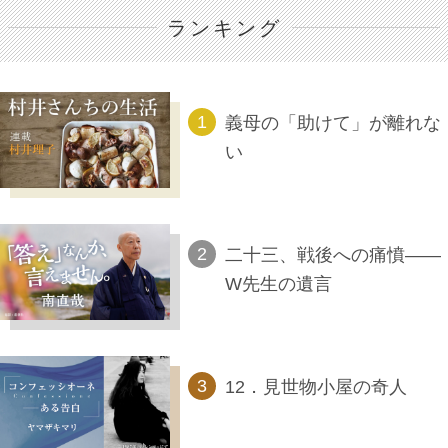
ランキング
義母の「助けて」が離れな
い
二十三、戦後への痛憤――
W先生の遺言
12．見世物小屋の奇人