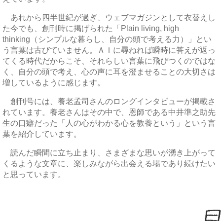
あれから四半世紀が過ぎ、ウェブマガジンとして衣替えし
た今でも、創刊時に掲げられた「Plain living, high
thinking（シンプルな暮らし、自分の頭で考える力）」とい
う言葉は古びていません。ＡＩに尋ねれば瞬時に答えが返っ
てくる時代だからこそ、それらしい言葉に飛びつくのではな
く、自分の頭で考え、心の声に耳を澄ませることの大切さは
増しているように感じます。
創刊号には、養老孟司さんのロングインタビューが掲載さ
れています。養老さんはその中で、恩師である中井準之助先
生の口癖だった「人の心がわかる心を教養という」という言
葉を紹介しています。
読んだ瞬間に立ち止まり、さまざまな思いが湧き上がって
くるような文章に、楽しみながら出会える場であり続けたい
と思っています。