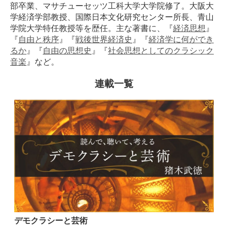
部卒業、マサチューセッツ工科大学大学院修了。大阪大
学経済学部教授、国際日本文化研究センター所長、青山
学院大学特任教授等を歴任。主な著書に、『
経済思想
』
『
自由と秩序
』『
戦後世界経済史
』『
経済学に何ができ
るか
』『
自由の思想史
』『
社会思想としてのクラシック
音楽
』など。
連載一覧
デモクラシーと芸術