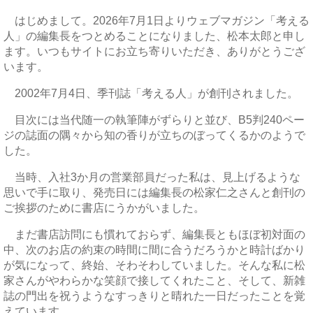
はじめまして。2026年7月1日よりウェブマガジン「考える
人」の編集長をつとめることになりました、松本太郎と申し
ます。いつもサイトにお立ち寄りいただき、ありがとうござ
います。
2002年7月4日、季刊誌「考える人」が創刊されました。
目次には当代随一の執筆陣がずらりと並び、B5判240ペー
ジの誌面の隅々から知の香りが立ちのぼってくるかのようで
した。
当時、入社3か月の営業部員だった私は、見上げるような
思いで手に取り、発売日には編集長の松家仁之さんと創刊の
ご挨拶のために書店にうかがいました。
まだ書店訪問にも慣れておらず、編集長ともほぼ初対面の
中、次のお店の約束の時間に間に合うだろうかと時計ばかり
が気になって、終始、そわそわしていました。そんな私に松
家さんがやわらかな笑顔で接してくれたこと、そして、新雑
誌の門出を祝うようなすっきりと晴れた一日だったことを覚
えています。