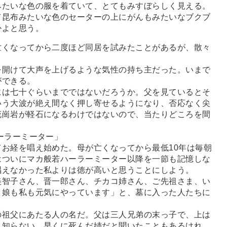
みたいな色の服を着ていて、とてもみすぼらしく見える。
て昆布みたいな色のセーターの上にがんもみたいなブクブ
かよと思う。
くなってから二度ほど同居を試みたことがあるが、散々
開けて大声を上げるような気性の持ち主だった。いまで
ができる。
は七十ぐらいまでではないだろうか。父を見ているとそ
いう大波が絶え間なく押し寄せるようになり、否応なく尖
花崗岩が軽石になるわけではないので、当たりどころを間
。
ーラーミーター」
お経を唱え始めた。母が亡くなってから最低10年は毎朝
はついにマカ般若ハーラーミーター以降を一節も記憶しな
唱えなかった私よりは徳が高いと思うことにしよう。
智子さん、晋一郎さん、チカコ姉さん、ご先祖さま、い
。娘も私も元気にやっています」と、墓に入った人たちに
祖父にあたる人の名だ。父は三人兄弟の末っ子で、上は
く知らない。早くに死んだ姉だと聞いたこともあるけれ