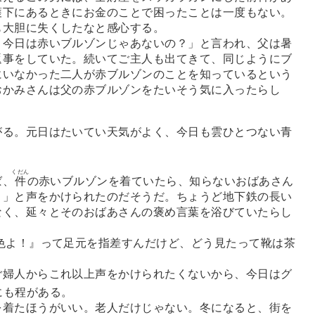
護下にあるときにお金のことで困ったことは一度もない。
も大胆に失くしたなと感心する。
今日は赤いブルゾンじゃあないの？」と言われ、父は暑
返事をしていた。続いてご主人も出てきて、同じようにブ
にいなかった二人が赤ブルゾンのことを知っているという
おかみさんは父の赤ブルゾンをたいそう気に入ったらし
る。元日はたいてい天気がよく、今日も雲ひとつない青
くだん
ば、
件
の赤いブルゾンを着ていたら、知らないおばあさん
！」と声をかけられたのだそうだ。ちょうど地下鉄の長い
なく、延々とそのおばあさんの褒め言葉を浴びていたらし
色よ！』って足元を指差すんだけど、どう見たって靴は茶
婦人からこれ以上声をかけられたくないから、今日はグ
にも程がある。
着たほうがいい。老人だけじゃない。冬になると、街を