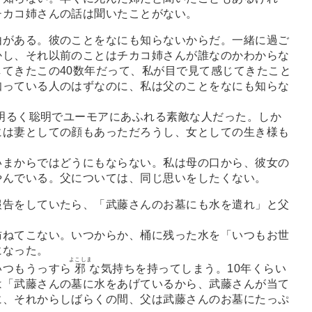
チカコ姉さんの話は聞いたことがない。
がある。彼のことをなにも知らないからだ。一緒に過ご
かし、それ以前のことはチカコ姉さんが誰なのかわからな
てきたこの40数年だって、私が目で見て感じてきたこと
知っている人のはずなのに、私は父のことをなにも知らな
明るく聡明でユーモアにあふれる素敵な人だった。しか
には妻としての顔もあっただろうし、女としての生き様も
まからではどうにもならない。私は母の口から、彼女の
やんでいる。父については、同じ思いをしたくない。
告をしていたら、「武藤さんのお墓にも水を遣れ」と父
ねてこない。いつからか、桶に残った水を「いつもお世
になった。
よこしま
つもうっすら
邪
な気持ちを持ってしまう。10年くらい
は「武藤さんの墓に水をあげているから、武藤さんが当て
に、それからしばらくの間、父は武藤さんのお墓にたっぷ