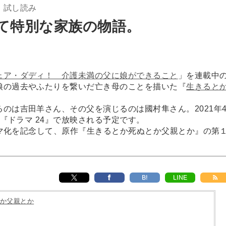
』試し読み
て特別な家族の物語。
ェア・ダディ！ 介護未満の父に娘ができること
」を連載中
娘の過去やふたりを繋いだ亡き母のことを描いた『
生きると
！
は吉田羊さん、その父を演じるのは國村隼さん。2021年
京『ドラマ 24』で放映される予定です。
ドラマ化を記念して、原作『生きるとか死ぬとか父親とか』の第
B!
LINE
か父親とか