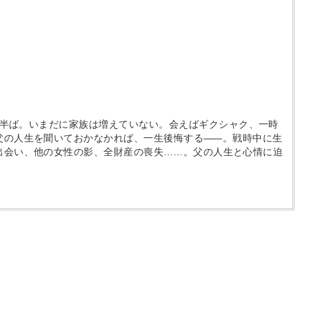
0代半ば。いまだに家族は増えていない。会えばギクシャク、一時
父の人生を聞いておかなかれば、一生後悔する
―
―。戦時中に生
出会い、他の女性の影、全財産の喪失
…
…。父の人生と心情に迫
。
。