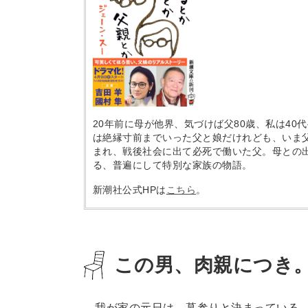
20年前に母が他界、気づけば父80歳、私は4
は絶縁寸前までいった父と娘だけれども、いま
まれ、戦後社会に出て必死で働いた父。母との
る、普遍にして特別な家族の物語。
新潮社公式HPは
こちら
。
この男、肉親につき
我が家の元日は、墓参りと決まっている