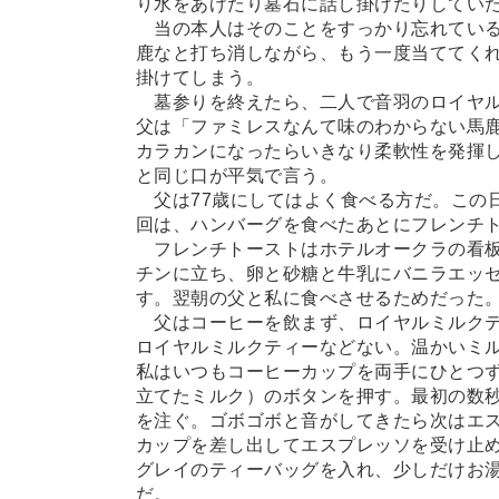
り水をあげたり墓石に話し掛けたりしてい
当の本人はそのことをすっかり忘れている
鹿なと打ち消しながら、もう一度当ててく
掛けてしまう。
墓参りを終えたら、二人で音羽のロイヤル
父は「ファミレスなんて味のわからない馬
カラカンになったらいきなり柔軟性を発揮
と同じ口が平気で言う。
父は77歳にしてはよく食べる方だ。この
回は、ハンバーグを食べたあとにフレンチ
フレンチトーストはホテルオークラの看板
チンに立ち、卵と砂糖と牛乳にバニラエッ
す。翌朝の父と私に食べさせるためだった
父はコーヒーを飲まず、ロイヤルミルクテ
ロイヤルミルクティーなどない。温かいミ
私はいつもコーヒーカップを両手にひとつ
立てたミルク）のボタンを押す。最初の数
を注ぐ。ゴボゴボと音がしてきたら次はエ
カップを差し出してエスプレッソを受け止
グレイのティーバッグを入れ、少しだけお
だ。