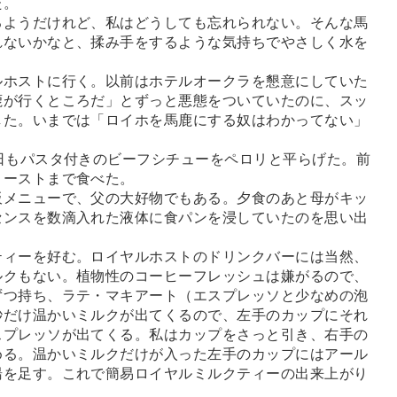
た。
ようだけれど、私はどうしても忘れられない。そんな馬
れないかなと、揉み手をするような気持ちでやさしく水を
ホストに行く。以前はホテルオークラを懇意にしていた
鹿が行くところだ」とずっと悪態をついていたのに、スッ
した。いまでは「ロイホを馬鹿にする奴はわかってない」
日もパスタ付きのビーフシチューをペロリと平らげた。前
トーストまで食べた。
メニューで、父の大好物でもある。夕食のあと母がキッ
センスを数滴入れた液体に食パンを浸していたのを思い出
。
ィーを好む。ロイヤルホストのドリンクバーには当然、
ルクもない。植物性のコーヒーフレッシュは嫌がるので、
ずつ持ち、ラテ・マキアート（エスプレッソと少なめの泡
秒だけ温かいミルクが出てくるので、左手のカップにそれ
スプレッソが出てくる。私はカップをさっと引き、右手の
める。温かいミルクだけが入った左手のカップにはアール
湯を足す。これで簡易ロイヤルミルクティーの出来上がり