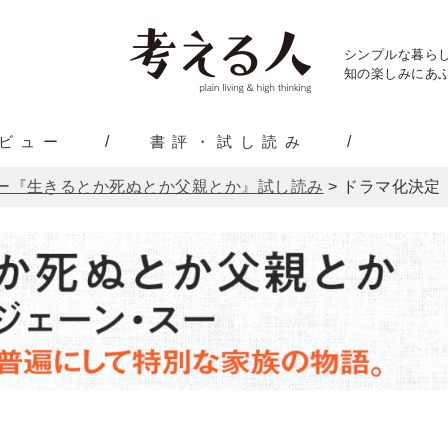
シンプルな暮ら
知の楽しみにあふ
ビュー
書評・試し読み
ー『生きるとか死ぬとか父親とか』試し読み
>
ドラマ化決定