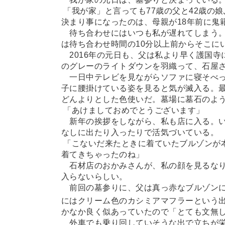
「我が家」と言っても77歳の父と42歳の
決まり事になったのは、母親が18年前に鬼
待ち合わせにはいつも私が遅れてしまう。
は待ち合わせ時間の10分以上前からそこに
2016年の元日も、父は私より早く護国寺
のグレーのライトダウンを羽織って、石屋
一日中テレビを見ながらソファに寝そべっ
子に腰掛けている姿を見ると気が滅入る。
どんよりとした色使いだ。墓場に墓石のよ
「あけましておめでとうございます」
新年の挨拶をしながら、私も店に入る。い
なしに出たり入ったりで活気づいている。
「こないだ来たときに着ていたブルゾンが
着てきちゃったのね」
石材店のおかみさんが、私の顔を見るなり
入らないらしい。
前回の墓参りに、父は真っ赤なブルゾンに
にはクリーム色のカシミアマフラーという
かなか良く似あっていたので「とても文無
外車でも乗り回していそうな出で立ちが栄