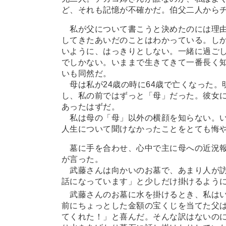
ど、それも記憶が不確かだ。伯父二人から
私が父について書こうと決めたのには理由
してきたあいだのことはわかっている。し
いように、はっきりとしない。一緒に過ごし
でしかない。いままで生きてきて一番長く
いも同然だ。
母は私が24歳の時に64歳で亡くなった。
し、私の前ではずっと「母」だった。彼女
あったはずだ。
私は母の「母」以外の横顔を知らない。い
人生について聞けなかったことをとても悔
墓に手を合わせ、心中で主に母への近況報
が言った。
武藤さんは向かいのお墓で、あまり人が訪
話になっています」と少しだけ掛けるよう
武藤さんのお墓に水を掛けるとき、私はい
前にちょっとした金額の宝くじを当てた父
てくれた！」と喜んだ。そんな訳はないの