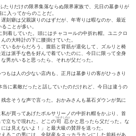
娘ふたりだけの限界集落ならぬ限界家族で、元日の墓参りが
籍に入ってからのことだ。
遅刻癖は父親譲りのはずだが、年寄りは暇なのか、最近
いることが多い。
に到着していた。頭にはチャコールの中折れ帽。ユニクロ
さんの大時計の下に腰掛けていた。
ているからだろう、腹筋と背筋が退化して、ズルリと椅
最近は派手な色を好んで着ていたのに、今日に限って全身
うな男がいると思ったら、それが父だった。
つもは人の少ない店内も、正月は墓参りの客がひっきり
本当に素敵だったと話していたのだけれど、今日は違うの
残念そうな声で言った。おかみさんも墓石ダウンが気に
私が買ってあげたボルサリーノの中折れ帽をかぶり、首
つかさ
しのぶ
出で立ちで現れた。どこの
司
忍
かと思ったら父だった。な
しには見えないよ！」と最大級の賛辞を送った。
えるこの男には、全財産をスッカラカンにした前科があ