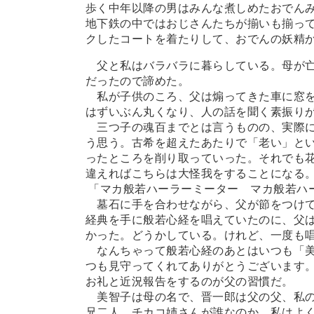
歩く中年以降の男はみんな煮しめたおでん
地下鉄の中ではおじさんたちが揃いも揃っ
クしたコートを着たりして、おでんの妖精
父と私はバラバラに暮らしている。母が亡
だったので諦めた。
私が子供のころ、父は煽ってきた車に窓を
はずいぶん丸くなり、人の話を聞く素振り
三つ子の魂百までとは言うものの、実際に
う思う。古希を超えたあたりで「老い」と
ったところを削り取っていった。それでも
違えればこちらは大怪我をすることになる
「マカ般若ハーラーミーター マカ般若ハ
墓石に手を合わせながら、父が節をつけて
経典を手に般若心経を唱えていたのに、父
かった。どうかしている。けれど、一度も
なんちゃって般若心経のあとはいつも「美
つも見守ってくれてありがとうございます
お礼と近況報告をするのが父の習慣だ。
美智子は母の名で、晋一郎は父の父、私の
兄二人。チカコ姉さんが誰なのか、私はよ