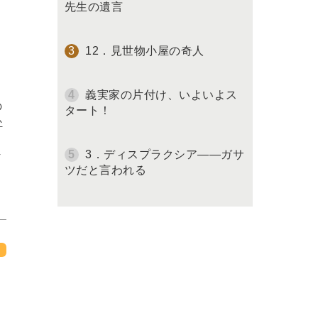
先生の遺言
12．見世物小屋の奇人
義実家の片付け、いよいよス
の
タート！
か
4
3．ディスプラクシア――ガサ
ツだと言われる
１