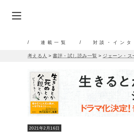
連載一覧
対談・インタ
考える人
>
書評・試し読み一覧
>
ジェーン・ス
2021年2月16日