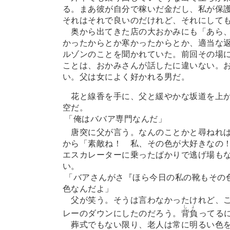
る。まあ彼が自分で稼いだ金だし、私が保
それはそれで良いのだけれど、それにして
奥から出てきた店の大おかみにも「あら、
かったからとか寒かったからとか、適当な
ルゾンのことを聞かれていた。前回その場
ことは、おかみさんが話したに違いない。
い。父は女によく好かれる男だ。
花と線香を手に、父と緩やかな坂道を上が
空だ。
「俺はババア専門なんだ」
唐突に父が言う。なんのことかと尋ねれ
から「素敵ね！ 私、その色が大好きなの
エスカレーターに乗ったばかりで逃げ場も
い。
「バアさんがさ『ほら今日の私の靴もその
色なんだよ」
父が笑う。そうは言わなかったけれど、ご
しょ
レーのダウンにしたのだろう。
背負
ってる
葬式でもない限り、老人は常に明るい色を