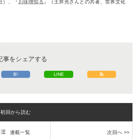
社）、『
お味噌知る
』（土井光さんとの共著、世界文化
記事をシェアする
B!
LINE
初回から読む
連載一覧
次回へ >>