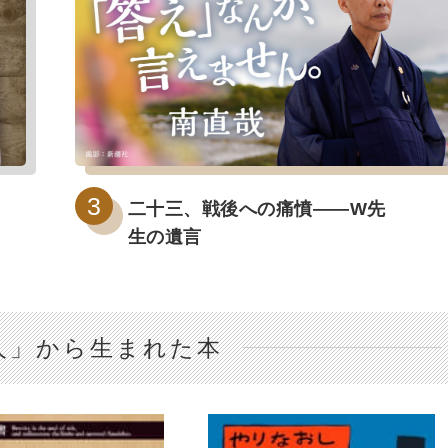
二十三、戦後への痛憤――W先
生の遺言
人」から生まれた本