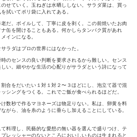
にのせていく。玉ねぎは水晒ししない。サラダ菜は、買っ
気を拭いてポリ袋に入れてある。
老だ。ボイルして、丁寧に皮を剥く。この前焼いたお肉
ツナ缶を開けることもある。何かしらタンパク質があれ
、メインになる。
サラダはプロの世界にはなかった。
時のセンスの良い判断を要求されるから難しい。センス
美しい。細やかな生活の心配りがサラダという詩になって
割合をだいたい１対１対２〜３ほどにし、泡立て器で混
レッシングをつくる。これでご飯が食べられるほどだ。
け数秒で作るマヨネーズは物足りない。私は、卵黄を料
ぜながら、油を糸のように垂らし加えることにしている。
て料理し、民藝的な愛想の無い器を選んで盛りつけ、テ
。プレッシャーのないところにおいしいものは生まれると