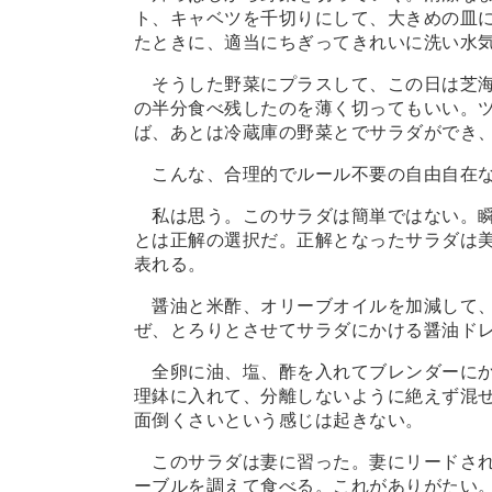
ト、キャベツを千切りにして、大きめの皿
たときに、適当にちぎってきれいに洗い水
そうした野菜にプラスして、この日は芝海
の半分食べ残したのを薄く切ってもいい。
ば、あとは冷蔵庫の野菜とでサラダができ
こんな、合理的でルール不要の自由自在な
私は思う。このサラダは簡単ではない。瞬
とは正解の選択だ。正解となったサラダは
表れる。
醤油と米酢、オリーブオイルを加減して、
ぜ、とろりとさせてサラダにかける醤油ド
全卵に油、塩、酢を入れてブレンダーにか
理鉢に入れて、分離しないように絶えず混
面倒くさいという感じは起きない。
このサラダは妻に習った。妻にリードされ
ーブルを調えて食べる。これがありがたい