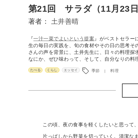
第21回 サラダ（11月23
著者：
土井善晴
『
一汁一菜でよいという提案
』がベストセラー
生の毎日の実践を、旬の食材やその日の思考そ
さんの声を背景に、土井先生に、日々の料理探
なにか、ぜひ味わって、そして、自分なりの料
たべる
くらし
エッセイ
季節
料理
この頃、夜の食事を軽くしたいと思って、
片っぱしから野菜を切っていく。清潔なま