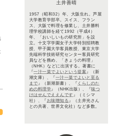
土井善晴
1957（昭和32）年、大阪生れ。芦屋
大学教育学部卒。スイス、フラン
ス、大阪で料理を修業し、土井勝料
理学校講師を経て1992（平成4）
年、「おいしいもの研究所」を設
先
立。十文字学園女子大学特別招聘教
く
授、甲子園大学客員教授、東京大学
は
先端科学技術研究センター客員研究
員などを務め、「きょうの料理」
（NHK）などに出演する。著書に
『
一汁一菜でよいという提案
』（新
潮文庫）、『
一汁一菜でよいと至る
まで
』（新潮新書）、『
くらしのた
めの料理学
』（NHK出版）、『
味つ
けはせんでええんです
』（ミシマ
社）、『
お味噌知る
』（土井光さん
との共著、世界文化社）など多数。