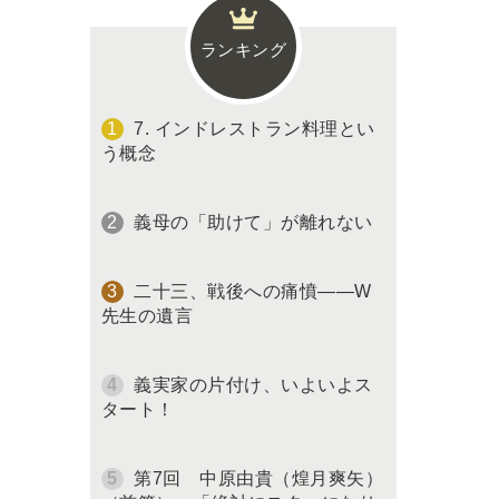
ランキング
7. インドレストラン料理とい
う概念
義母の「助けて」が離れない
二十三、戦後への痛憤――W
先生の遺言
義実家の片付け、いよいよス
タート！
第7回 中原由貴（煌月爽矢）