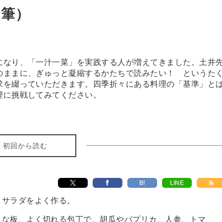
日筆）
になり、「一汁一菜」を実践する人が増えてきました。土井
のままに、ぎゅっと凝縮するかたちで読みたい！ というた
求を綴っていただきます。四季折々にある料理の「基準」と
理に挑戦してみてください。
初回から読む
B!
LINE
サラダをよく作る。
な板、よく切れる包丁で、胡瓜やパプリカ、人参、トマ