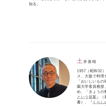
知る。
土
井善晴
1957（昭和3
ス、大阪で料理
「おいしいもの
園大学客員教授
め、「きょうの
という提案
』（
書）、『
くらし