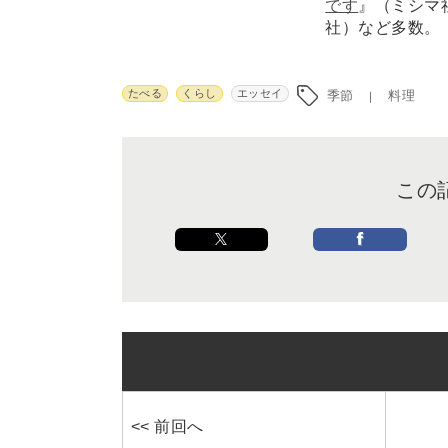
です
』（ミシマ
社）など多数。
たべる
くらし
エッセイ
季節
料理
この
<< 前回へ