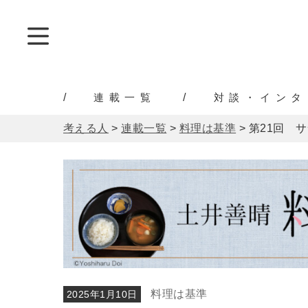
連載一覧
対談・インタ
考える人
>
連載一覧
>
料理は基準
>
第21回 サ
料理は基準
2025年1月10日