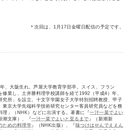
＊次回は、1月17日金曜日配信の予定です。
2）年、大阪生れ。芦屋大学教育学部卒。スイス、フラン
を修業し、土井勝料理学校講師を経て1992（平成4）年、
研究所」を設立。十文字学園女子大学特別招聘教授、甲子
、東京大学先端科学技術研究センター客員研究員などを務
料理」（NHK）などに出演する。著書に『
一汁一菜でよい
新潮文庫）、『
一汁一菜でよいと至るまで
』（新潮新
のための料理学
』（NHK出版）、『
味つけはせんでええん