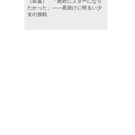
（前篇） 「絶対にスターになり
たかった」――底抜けに明るい少
女の挑戦