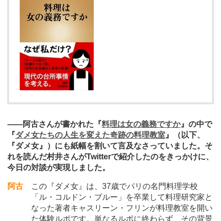
―
―阿古さんが書かれた『
料理は女の義務ですか
』の中で
『
ダメ女たちの人生を変えた奇跡の料理教室
』（以下、
『ダメ女』）にも紙幅を割いて言及なさっていました。そ
れを読んだ村井さんがTwitterで紹介したのをきっかけに、
今日の対談が実現しました。
阿古
この『ダメ女』は、37歳でパリの名門料理学校
「ル・コルドン・ブルー」を卒業して料理研究家と
なった著者キャスリーン・フリンが料理教室を開い
た体験ルポです。単なるルポに終わらず、その背景