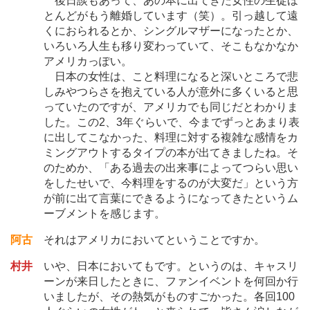
後日談もあって、あの本に出てきた女性の生徒ほ
とんどがもう離婚しています（笑）。引っ越して遠
くにおられるとか、シングルマザーになったとか、
いろいろ人生も移り変わっていて、そこもなかなか
アメリカっぽい。
日本の女性は、こと料理になると深いところで悲
しみやつらさを抱えている人が意外に多くいると思
っていたのですが、アメリカでも同じだとわかりま
した。この2、3年ぐらいで、今までずっとあまり表
に出してこなかった、料理に対する複雑な感情をカ
ミングアウトするタイプの本が出てきましたね。そ
のためか、「ある過去の出来事によってつらい思い
をしたせいで、今料理をするのが大変だ」という方
が前に出て言葉にできるようになってきたというム
ーブメントを感じます。
阿古
それはアメリカにおいてということですか。
村井
いや、日本においてもです。というのは、キャスリ
ーンが来日したときに、ファンイベントを何回か行
いましたが、その熱気がものすごかった。各回100