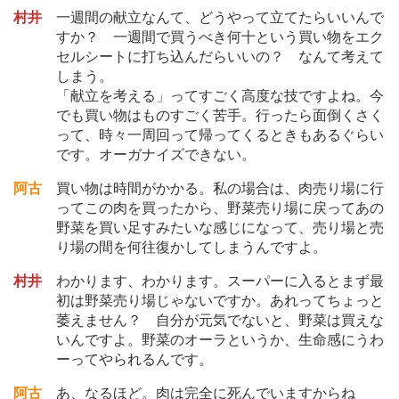
村井
一週間の献立なんて、どうやって立てたらいいんで
すか？ 一週間で買うべき何十という買い物をエク
セルシートに打ち込んだらいいの？ なんて考えて
しまう。
「献立を考える」ってすごく高度な技ですよね。今
でも買い物はものすごく苦手。行ったら面倒くさく
って、時々一周回って帰ってくるときもあるぐらい
です。オーガナイズできない。
阿古
買い物は時間がかかる。私の場合は、肉売り場に行
ってこの肉を買ったから、野菜売り場に戻ってあの
野菜を買い足すみたいな感じになって、売り場と売
り場の間を何往復かしてしまうんですよ。
村井
わかります、わかります。スーパーに入るとまず最
初は野菜売り場じゃないですか。あれってちょっと
萎えません？ 自分が元気でないと、野菜は買えな
いんですよ。野菜のオーラというか、生命感にうわ
ーってやられるんです。
阿古
あ、なるほど。肉は完全に死んでいますからね