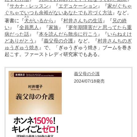
『
サカナ・レッスン
』『
エデュケーション
』『
家がぐちゃ
ぐちゃでいつも余裕がないあなたでも片づく方法
』など。
きみ
著書に『
犬
がいるから
』『
村井さんちの生活
』『
兄の終
い
』『
全員悪人
』『
家族
』『
更年期障害だと思ってたら重
病だった話
』『
本を読んだら散歩に行こう
』『
いらねえけ
どありがとう
』『
義父母の介護
』など。『
村井さんちのぎ
ゅうぎゅう焼き
』で、「ぎゅうぎゅう焼き」ブームを巻き
起こす。ファーストレディ研究家でもある。
義父母の介護
2024/07/18発売