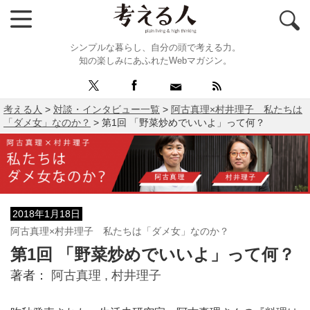
シンプルな暮らし、自分の頭で考える力。
知の楽しみにあふれたWebマガジン。
考える人
>
対談・インタビュー一覧
>
阿古真理×村井理子 私たちは
「ダメ女」なのか？
>
第1回 「野菜炒めでいいよ」って何？
2018年1月18日
阿古真理×村井理子 私たちは「ダメ女」なのか？
第1回 「野菜炒めでいいよ」って何？
著者：
阿古真理 ,
村井理子