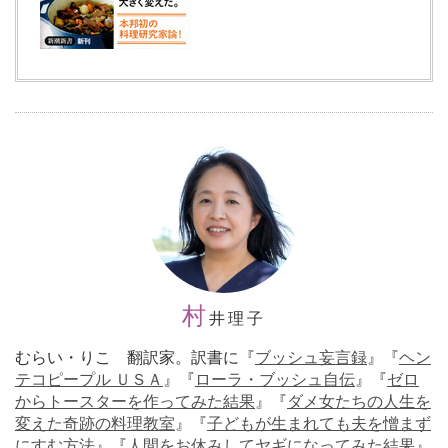
村
井理子
むらい・りこ 翻訳家。訳書に『
ブッシュ妄言録
』『
ヘン
テコピープル ＵＳＡ
』『
ローラ・ブッシュ自伝
』『
ゼロ
からトースターを作ってみた結果
』『
ダメ女たちの人生を
変えた奇跡の料理教室
』『
子どもが生まれても夫を憎まず
にすむ方法
』『
人間をお休みしてヤギになってみた結果
』