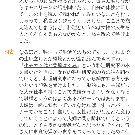
人ぐらいの女性がわっと来られて、皆さん涙しなが
らキャスリーンの話を聞いたり、自分の体験に即し
て「この本を読んで救われた」みたいなことをおっ
しゃって、私自身もびっくりしました。ここまで抱
え込んでしまうほど、料理というのは女性の人生を
大きく左右するものなのかなと、私も改めて学びま
した。
阿古
なるほど。料理って生活そのものですし、それまで
の生い立ちとか経験とかが全部絡んできますね。
『
小林カツ代と栗原はるみ
』という料理研究家の本
を書いたときに、歴代の料理研究家の方の話を調べ
ていくと、料理研究家になってから離婚する方が多
いという印象を受けました。一般的にも、主婦だっ
た人が仕事を持つことで夫婦がうまくいかなくなっ
て離婚というのはよくあるパターンではあります。
夫婦は一緒に変わっていかなければ、ずっとパート
ナーでいることは難しい。女性だけがどんどん変わ
っていくことによって夫婦の間が離れていくという
のは、とても皮肉な現象だなと思ったんですね。皆
さんに家庭で温かい食卓をつくってもらうために仕