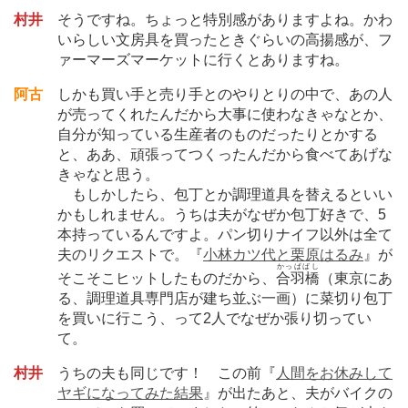
村井
そうですね。ちょっと特別感がありますよね。かわ
いらしい文房具を買ったときぐらいの高揚感が、フ
ァーマーズマーケットに行くとありますね。
阿古
しかも買い手と売り手とのやりとりの中で、あの人
が売ってくれたんだから大事に使わなきゃなとか、
自分が知っている生産者のものだったりとかする
と、ああ、頑張ってつくったんだから食べてあげな
きゃなと思う。
もしかしたら、包丁とか調理道具を替えるといい
かもしれません。うちは夫がなぜか包丁好きで、5
本持っているんですよ。パン切りナイフ以外は全て
夫のリクエストで。『
小林カツ代と栗原はるみ
』が
かっぱばし
そこそこヒットしたものだから、
合羽橋
（東京にあ
る、調理道具専門店が建ち並ぶ一画）に菜切り包丁
を買いに行こう、って2人でなぜか張り切ってい
て。
村井
うちの夫も同じです！ この前『
人間をお休みして
ヤギになってみた結果
』が出たあと、夫がバイクの