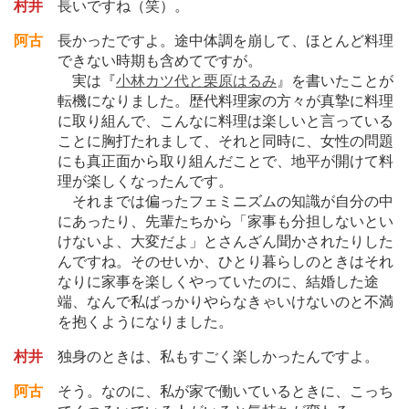
村井
長いですね（笑）。
阿古
長かったですよ。途中体調を崩して、ほとんど料理
できない時期も含めてですが。
実は『
小林カツ代と栗原はるみ
』を書いたことが
転機になりました。歴代料理家の方々が真摯に料理
に取り組んで、こんなに料理は楽しいと言っている
ことに胸打たれまして、それと同時に、女性の問題
にも真正面から取り組んだことで、地平が開けて料
理が楽しくなったんです。
それまでは偏ったフェミニズムの知識が自分の中
にあったり、先輩たちから「家事も分担しないとい
けないよ、大変だよ」とさんざん聞かされたりした
んですね。そのせいか、ひとり暮らしのときはそれ
なりに家事を楽しくやっていたのに、結婚した途
端、なんで私ばっかりやらなきゃいけないのと不満
を抱くようになりました。
村井
独身のときは、私もすごく楽しかったんですよ。
阿古
そう。なのに、私が家で働いているときに、こっち