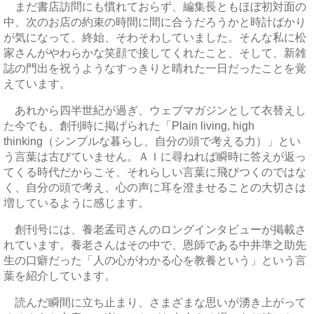
まだ書店訪問にも慣れておらず、編集長ともほぼ初対面の
中、次のお店の約束の時間に間に合うだろうかと時計ばかり
が気になって、終始、そわそわしていました。そんな私に松
家さんがやわらかな笑顔で接してくれたこと、そして、新雑
誌の門出を祝うようなすっきりと晴れた一日だったことを覚
えています。
あれから四半世紀が過ぎ、ウェブマガジンとして衣替えし
た今でも、創刊時に掲げられた「Plain living, high
thinking（シンプルな暮らし、自分の頭で考える力）」とい
う言葉は古びていません。ＡＩに尋ねれば瞬時に答えが返っ
てくる時代だからこそ、それらしい言葉に飛びつくのではな
く、自分の頭で考え、心の声に耳を澄ませることの大切さは
増しているように感じます。
創刊号には、養老孟司さんのロングインタビューが掲載さ
れています。養老さんはその中で、恩師である中井準之助先
生の口癖だった「人の心がわかる心を教養という」という言
葉を紹介しています。
読んだ瞬間に立ち止まり、さまざまな思いが湧き上がって