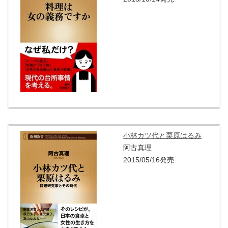
小林カツ代と栗原はるみ
阿古真理
2015/05/16発売