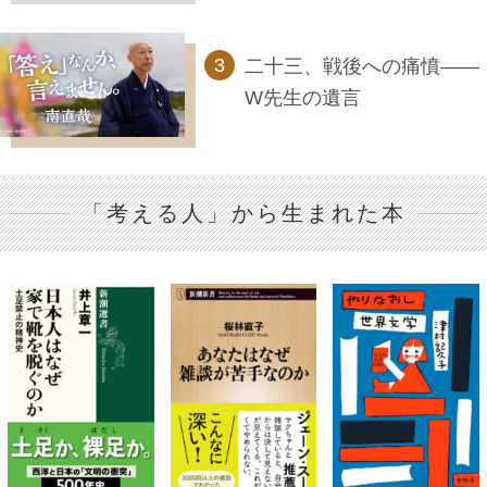
二十三、戦後への痛憤――
W先生の遺言
「考える人」から生まれた本