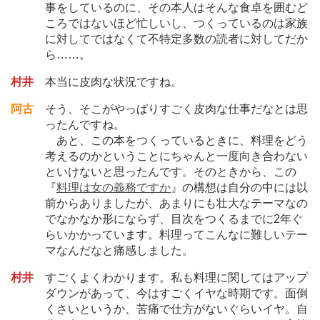
事をしているのに、その本人はそんな食卓を囲むど
ころではないほど忙しいし、つくっているのは家族
に対してではなくて不特定多数の読者に対してだか
ら
…
…。
村井
本当に皮肉な状況ですね。
阿古
そう、そこがやっぱりすごく皮肉な仕事だなとは思
ったんですね。
あと、この本をつくっているときに、料理をどう
考えるのかということにちゃんと一度向き合わない
といけないと思ったんです。そのときから、この
『
料理は女の義務ですか
』の構想は自分の中には以
前からありましたが、あまりにも壮大なテーマなの
でなかなか形にならず、目次をつくるまでに2年ぐ
らいかかっています。料理ってこんなに難しいテー
マなんだなと痛感しました。
村井
すごくよくわかります。私も料理に関してはアップ
ダウンがあって、今はすごくイヤな時期です。面倒
くさいというか、苦痛で仕方がないぐらいイヤ。自