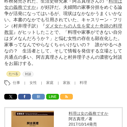
昨秋発売された、生活史研究家・阿古真理さんの『
料理は
女の義務ですか
』が好評だ。夫婦間の家事分担をめぐる論
争が活発になってはいるが、現状はなかなかうまくいかな
い。本書のなかでも引用されていた、キャスリーン・フリ
ン（村井理子訳）『
ダメ女たちの人生を変えた奇跡の料理
教室
』がヒットしたことで、「料理や家事ができない自分
はダメなんだろうか？」と悩む女性の存在も顕在化した。
家事ってなんでやらなくちゃいけないの？ 誰がやるべき
なの？ 生活者として、そして情報を発信する立場として
共通点の多い、阿古真理さんと村井理子さんの濃密な対談
をお届けする。
たべる
対談
仕事
女性
家庭
家族
料理
B!
LINE
料理は女の義務ですか
阿古真理／著
2017/10/14発売