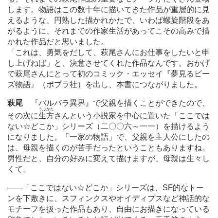
します。物語はこの数十年に描いてきた作品が重層的に見
えるような、円熟した描かれかたで、いわば螺旋階段をあ
がるように、それまでの作家生活があってこその高みで描
かれた作品だと思いました。
「これは、勇気をだして、萩尾さんにお仕事をしたいと申
し上げねば」と、決意させてくれた作品なんです。おかげ
で萩尾さんにとって初のコミック・エッセイ『夢見るビー
ズ物語』（ポプラ社）を出し、本書につながりました。
萩尾
『バルバラ異界』で父親を描くことができたので、
うぶかた
その次に
生方
さんという小説家を中心に置いた「ここでは
ない☆どこか」シリーズ（二〇〇六～一一）を描けるよう
になりました。「一家の物語」で、父親を主人公にしたの
は、母親を描くのが苦手だったということもありますね。
男性だと、自分の好みに変えて描けますが、母親は生々し
くて。
―
―「ここではない☆どこか」シリーズは、
SF
的なトー
ンを下敷きに、スフィンクスやオイディプスなど神話的な
モチーフを扱った作品もあり、自由にお描きになっている