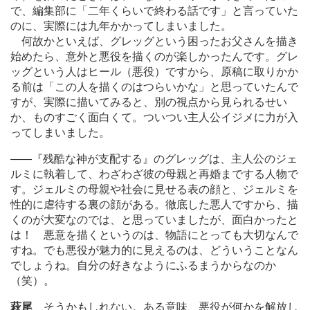
で、編集部に「二年くらいで終わる話です」と言っていた
のに、実際には九年かかってしまいました。
何故かといえば、グレッグという困ったお父さんを描き
始めたら、意外と悪役を描くのが楽しかったんです。グレ
ッグという人はヒール（悪役）ですから、原稿に取りかか
る前は「この人を描くのはつらいかな」と思っていたんで
すが、実際に描いてみると、別の視点から見られるせい
か、ものすごく面白くて。ついつい主人公イジメに力が入
ってしまいました。
―
―『残酷な神が支配する』のグレッグは、主人公のジェ
ルミに執着して、わざわざ彼の母親と再婚までする人物で
す。ジェルミの母親や社会に見せる表の顔と、ジェルミを
性的に虐待する裏の顔がある。徹底した悪人ですから、描
くのが大変なのでは、と思っていましたが、面白かったと
は！ 悪意を描くというのは、物語にとっても大切なんで
すね。でも悪役が魅力的に見えるのは、どういうことなん
でしょうね。自分の好きなようにふるまうからなのか
（笑）。
萩尾
そうかもしれない。ある意味、悪役が何かを解放し