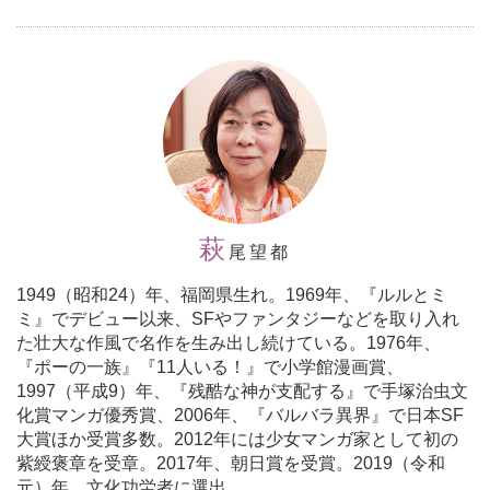
萩
尾望都
1949（昭和24）年、福岡県生れ。1969年、『ルルとミ
ミ』でデビュー以来、SFやファンタジーなどを取り入れ
た壮大な作風で名作を生み出し続けている。1976年、
『ポーの一族』『11人いる！』で小学館漫画賞、
1997（平成9）年、『残酷な神が支配する』で手塚治虫文
化賞マンガ優秀賞、2006年、『バルバラ異界』で日本SF
大賞ほか受賞多数。2012年には少女マンガ家として初の
紫綬褒章を受章。2017年、朝日賞を受賞。2019（令和
元）年、文化功労者に選出。