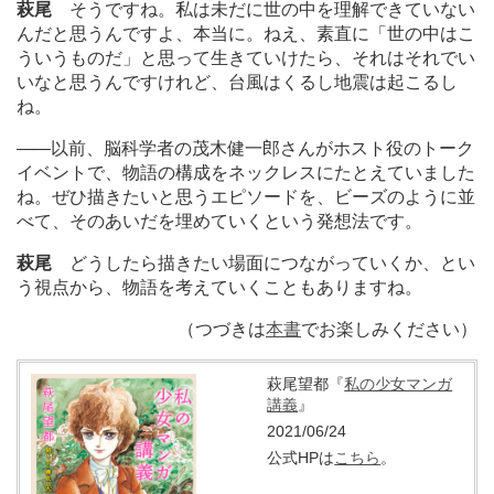
萩尾
そうですね。私は未だに世の中を理解できていない
んだと思うんですよ、本当に。ねえ、素直に「世の中はこ
ういうものだ」と思って生きていけたら、それはそれでい
いなと思うんですけれど、台風はくるし地震は起こるし
ね。
―
―以前、脳科学者の茂木健一郎さんがホスト役のトーク
イベントで、物語の構成をネックレスにたとえていました
ね。ぜひ描きたいと思うエピソードを、ビーズのように並
べて、そのあいだを埋めていくという発想法です。
萩尾
どうしたら描きたい場面につながっていくか、とい
う視点から、物語を考えていくこともありますね。
（つづきは
本書
でお楽しみください）
萩尾望都『
私の少女マンガ
講義
』
2021/06/24
公式HPは
こちら
。