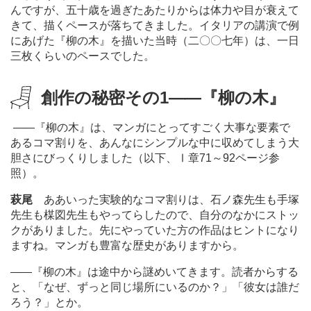
んですが、五十歳を過ぎたあたりからは体力や目が衰えて
きて、描くペースが落ちてきました。イタリアの講演で例
にあげた『柳の木』を描いた当時（二〇〇七年）は、一日
三枚くらいのペースでした。
創作の秘密その
1
―
―『柳の木』
―
―『柳の木』は、マンガにとってすごく大事な要素で
あるコマ割りを、あんなにシンプルな中に収めてしまう大
胆さにびっくりしました（以下、Ⅰ章
71
～
92
ページ参
照）。
萩尾
ああいった実験的なコマ割りは、石ノ森先生も手塚
先生も楳図先生もやってらしたので、自分のなかにストッ
クがありました。先にやっていた方の作品はヒントになり
ますね。マンガも豊富な歴史がありますから。
―
―『柳の木』は途中から謎めいてきます。読者からする
と、「なぜ、ずっと同じ場所にいるのか？」「彼女は誰だ
ろう？」とか。