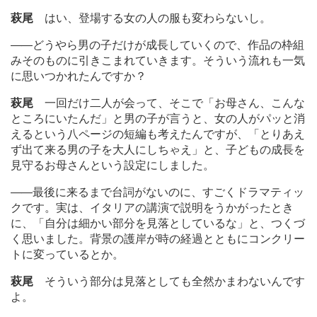
萩尾
はい、登場する女の人の服も変わらないし。
―
―どうやら男の子だけが成長していくので、作品の枠組
みそのものに引きこまれていきます。そういう流れも一気
に思いつかれたんですか？
萩尾
一回だけ二人が会って、そこで「お母さん、こんな
ところにいたんだ」と男の子が言うと、女の人がパッと消
えるという八ページの短編も考えたんですが、「とりあえ
ず出て来る男の子を大人にしちゃえ」と、子どもの成長を
見守るお母さんという設定にしました。
―
―最後に来るまで台詞がないのに、すごくドラマティッ
クです。実は、イタリアの講演で説明をうかがったとき
に、「自分は細かい部分を見落としているな」と、つくづ
く思いました。背景の護岸が時の経過とともにコンクリー
トに変っているとか。
萩尾
そういう部分は見落としても全然かまわないんです
よ。