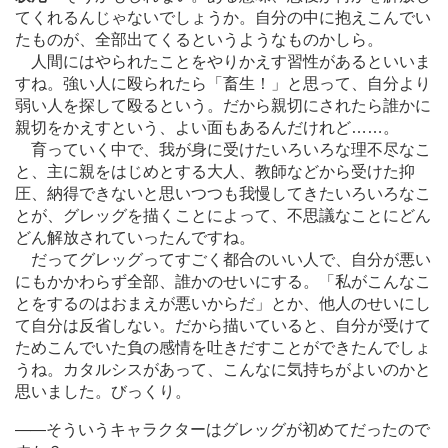
てくれるんじゃないでしょうか。自分の中に抱えこんでい
たものが、全部出てくるというようなものかしら。
人間にはやられたことをやりかえす習性があるといいま
すね。強い人に殴られたら「畜生！」と思って、自分より
弱い人を探して殴るという。だから親切にされたら誰かに
親切をかえすという、よい面もあるんだけれど
…
…。
育っていく中で、我が身に受けたいろいろな理不尽なこ
と、主に親をはじめとする大人、教師などから受けた抑
圧、納得できないと思いつつも我慢してきたいろいろなこ
とが、グレッグを描くことによって、不思議なことにどん
どん解放されていったんですね。
だってグレッグってすごく都合のいい人で、自分が悪い
にもかかわらず全部、誰かのせいにする。「私がこんなこ
とをするのはおまえが悪いからだ」とか、他人のせいにし
て自分は反省しない。だから描いていると、自分が受けて
ためこんでいた負の感情を吐きだすことができたんでしょ
うね。カタルシスがあって、こんなに気持ちがよいのかと
思いました。びっくり。
―
―そういうキャラクターはグレッグが初めてだったので