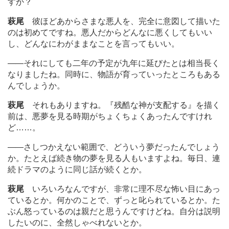
すか？
萩尾
彼ほどあからさまな悪人を、完全に意図して描いた
のは初めてですね。悪人だからどんなに悪くしてもいい
し、どんなにわがままなことを言ってもいい。
―
―それにしても二年の予定が九年に延びたとは相当長く
なりましたね。同時に、物語が育っていったところもある
んでしょうか。
萩尾
それもありますね。『残酷な神が支配する』を描く
前は、悪夢を見る時期がちょくちょくあったんですけれ
ど
…
…。
―
―さしつかえない範囲で、どういう夢だったんでしょう
か。たとえば続き物の夢を見る人もいますよね。毎日、連
続ドラマのように同じ話が続くとか。
萩尾
いろいろなんですが、非常に理不尽な怖い目にあっ
ているとか。何かのことで、ずっと叱られているとか。た
ぶん怒っているのは親だと思うんですけどね。自分は説明
したいのに、全然しゃべれないとか。