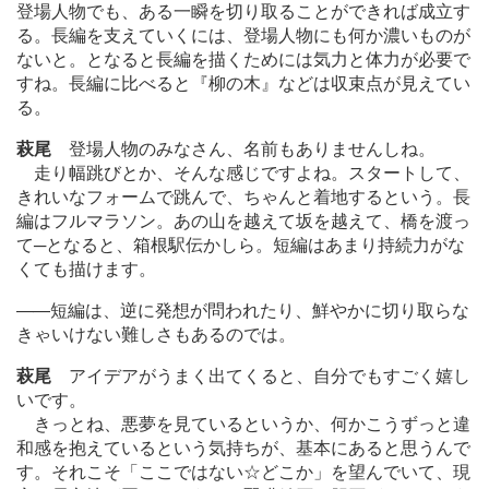
登場人物でも、ある一瞬を切り取ることができれば成立す
る。長編を支えていくには、登場人物にも何か濃いものが
ないと。となると長編を描くためには気力と体力が必要で
すね。長編に比べると『柳の木』などは収束点が見えてい
る。
萩尾
登場人物のみなさん、名前もありませんしね。
走り幅跳びとか、そんな感じですよね。スタートして、
きれいなフォームで跳んで、ちゃんと着地するという。長
編はフルマラソン。あの山を越えて坂を越えて、橋を渡っ
て─となると、箱根駅伝かしら。短編はあまり持続力がな
くても描けます。
―
―短編は、逆に発想が問われたり、鮮やかに切り取らな
きゃいけない難しさもあるのでは。
萩尾
アイデアがうまく出てくると、自分でもすごく嬉し
いです。
きっとね、悪夢を見ているというか、何かこうずっと違
和感を抱えているという気持ちが、基本にあると思うんで
す。それこそ「ここではない☆どこか」を望んでいて、現