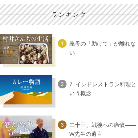
ランキング
義母の「助けて」が離れな
い
7. インドレストラン料理と
いう概念
二十三、戦後への痛憤――
W先生の遺言