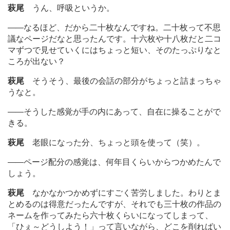
萩尾
うん、呼吸というか。
―
―なるほど、だから二十枚なんですね。二十枚って不思
議なページだなと思ったんです。十六枚や十八枚だと二コ
マずつで見せていくにはちょっと短い、そのたっぷりなと
ころが出ない？
萩尾
そうそう、最後の会話の部分がちょっと詰まっちゃ
うなと。
―
―そうした感覚が手の内にあって、自在に操ることがで
きる。
萩尾
老眼になった分、ちょっと頭を使って（笑）。
―
―ページ配分の感覚は、何年目くらいからつかめたんで
しょう。
萩尾
なかなかつかめずにすごく苦労しました。わりとま
とめるのは得意だったんですが、それでも三十枚の作品の
ネームを作ってみたら六十枚くらいになってしまって、
「ひぇ～どうしよう！」って言いながら、どこを削ればい