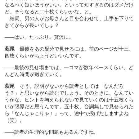
なるべく短いほうがいい。といって短すぎるのはダメだけ
ど。そうなると二十枚くらいかな、と。
結局、男の人がお母さんと目を合わせて、土手を下りて
きてからが長いでしょ？
―
―はい、たっぷり。贅沢に。
萩尾
最後をあの配分で見せるには、前のページが十三、
四枚くらいがちょうどいいんです。
―
―最後の見せ場までは、一コマが数年ペースくらい、ど
んどん時間が過ぎていく。
萩尾
そう。説明がないから読者としては「なんだろ
う？」と思いながら読むでしょう。そのときに、なんてい
うかな、ヒントを与えられないで見ていくのは十五枚くら
いが限界だと思うんです。五十枚、台詞無しで見せられた
ら「なんじゃこりゃ！」って、途中で投げだしますよね
（笑）。
―
―読者の生理的な問題もあるんですね。