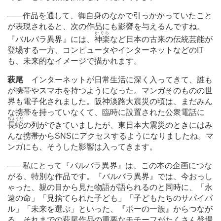
―
―作品を通して、御自身のなかで引っかかっていたこと
が表現されると、次の作品にも影響を与えるんですね。
かぐら
『バルバラ異界』には、
神楽
など日本の古来の伝統芸能が
登場する一方、コンピュータやインターネットなどの
IT
も、未来的なイメージで描かれます。
萩尾
インターネットが日常生活に深く入ってきて、誰も
が携帯やスマホを持つようになった。マンガそのものの世
界も電子化されました。阪神淡路大震災の頃は、まだみん
な携帯を持っていなくて、臨時に設置された公衆電話に
ちょうだ
長蛇
の列ができていましたが、東日本大震災のときにはみ
んな携帯から
SNS
にアクセスするようになりましたね。マ
ンガにも、そうした影響は入ってきます。
―
―私にとって『バルバラ異界』は、この本の企画につな
がる、特別な作品です。『バルバラ異界』では、今おっし
ゃった、親の目から見た物語が語られるのと同時に、「永
遠の命」「見捨てられた子ども」「子どもたちのサバイバ
ル」「未来を選ぶ」といった、『ポーの一族』からつなが
る、それまでの萩尾作品の重要なモチーフがたくさん登場