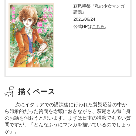
萩尾望都『
私の少女マンガ
講義
』
2021/06/24
公式HPは
こちら
。
描くペース
―
―次にイタリアでの講演後に行われた質疑応答の中か
ら印象的だった質問を念頭におきながら、萩尾さん御自身
のお話を伺おうと思います。まずは日本の講演でも多い質
問ですが、「どんなふうにマンガを描いているのでしょう
か」。