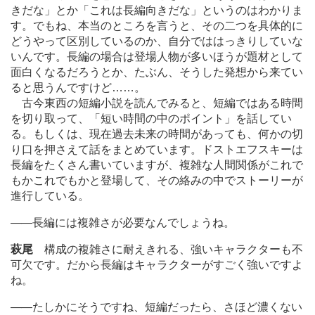
きだな」とか「これは長編向きだな」というのはわかりま
す。でもね、本当のところを言うと、その二つを具体的に
どうやって区別しているのか、自分でははっきりしていな
いんです。長編の場合は登場人物が多いほうが題材として
面白くなるだろうとか、たぶん、そうした発想から来てい
ると思うんですけど
…
…。
古今東西の短編小説を読んでみると、短編ではある時間
を切り取って、「短い時間の中のポイント」を話してい
る。もしくは、現在過去未来の時間があっても、何かの切
り口を押さえて話をまとめています。ドストエフスキーは
長編をたくさん書いていますが、複雑な人間関係がこれで
もかこれでもかと登場して、その絡みの中でストーリーが
進行している。
―
―長編には複雑さが必要なんでしょうね。
萩尾
構成の複雑さに耐えきれる、強いキャラクターも不
可欠です。だから長編はキャラクターがすごく強いですよ
ね。
―
―たしかにそうですね、短編だったら、さほど濃くない