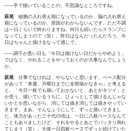
―
―手で描いていることの、不思議なところですね。
萩尾
細胞の入れ替え期になっているのか、脳の入れ替え
期になっているのか、原因がわからないんです。ただ不調
は一日くらいで終わりますね。何日も続いたらスランプに
なってしまうので（笑）。昨日はなんだったんだろう、今
日はちゃんと描けるなって感じで。
―
―調子が悪い日も「今日は描けない日だからやめよう」
ではなく、やれることをやっておくのが大事なんでしょう
か。
萩尾
仕事でなければ、やらないと思います。ペース配分
があって「来週、月曜日までに全部描かなきゃ」と考える
と、「今日一枚でも描いておかないと、あとがキツイ」と
か思う。描いているうちに、ひょっとして描けるんじゃな
いかとか思いながら、消しては描き消しては描きやってい
きます。まあ、そんなふうにして、ずっと描いてきまし
た。体力があった三十代の頃は、一日に八枚ペースなんて
こともありましたけど、それをやるとあとでバッタリ倒れ
てしまう（笑）。大体一日四枚ペースでずっと続けていた