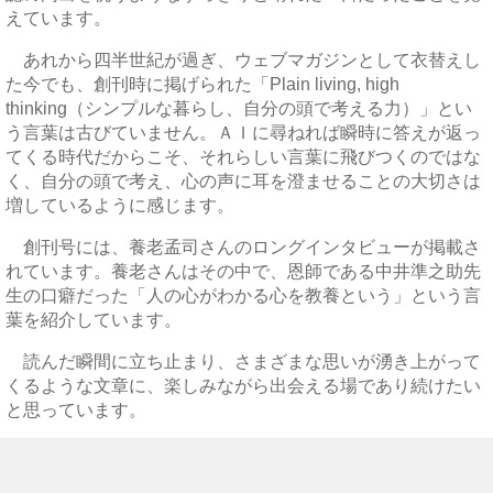
えています。
あれから四半世紀が過ぎ、ウェブマガジンとして衣替えし
た今でも、創刊時に掲げられた「Plain living, high
thinking（シンプルな暮らし、自分の頭で考える力）」とい
う言葉は古びていません。ＡＩに尋ねれば瞬時に答えが返っ
てくる時代だからこそ、それらしい言葉に飛びつくのではな
く、自分の頭で考え、心の声に耳を澄ませることの大切さは
増しているように感じます。
創刊号には、養老孟司さんのロングインタビューが掲載さ
れています。養老さんはその中で、恩師である中井準之助先
生の口癖だった「人の心がわかる心を教養という」という言
葉を紹介しています。
読んだ瞬間に立ち止まり、さまざまな思いが湧き上がって
くるような文章に、楽しみながら出会える場であり続けたい
と思っています。