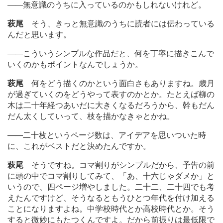
―
―無意識のうちに入っているのかもしれないけれど。
萩尾
そう、きっと無意識のうちに読者には伝わっている
んだと思います。
―
―こういうシンプルな作品だと、何を丁寧に描きこんで
いくのかもポイントなんでしょうか。
萩尾
何をどう描くのかという面白さもありますね。歳月
が過ぎていくのをどうやって表すのかとか。たとえば柳の
木は二十年経つあいだに大きくなるだろうから、幹もだん
だん太くしていって、枝を描かなきゃとかね。
―
―二十枚というページ数は、アイデアを思いついた時
に、これがベストだと決めたんですか。
萩尾
そうですね。コマ割りがシンプルだから、予告の前
に頭の中でコマ割りしてみて、「あ、十六じゃダメか」と
いうので、四ページ増やしました。二十二、二十四でも考
えたんですけど、そうなるともうひとつ年代を付け加える
ことになりますよね。中学校時代とか高校時代とか。そう
すると微妙にもたつくんですよ。だから前振りは最低限で