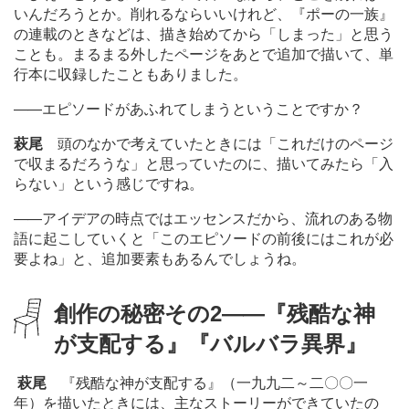
いんだろうとか。削れるならいいけれど、『ポーの一族』
の連載のときなどは、描き始めてから「しまった」と思う
ことも。まるまる外したページをあとで追加で描いて、単
行本に収録したこともありました。
―
―エピソードがあふれてしまうということですか？
萩尾
頭のなかで考えていたときには「これだけのページ
で収まるだろうな」と思っていたのに、描いてみたら「入
らない」という感じですね。
―
―アイデアの時点ではエッセンスだから、流れのある物
語に起こしていくと「このエピソードの前後にはこれが必
要よね」と、追加要素もあるんでしょうね。
創作の秘密その
2
―
―『残酷な神
が支配する』『バルバラ異界』
萩尾
『残酷な神が支配する』（一九九二～二〇〇一
年）を描いたときには、主なストーリーができていたの