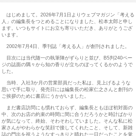
はじめまして。2026年7月1日よりウェブマガジン「考える
人」の編集長をつとめることになりました、松本太郎と申し
ます。いつもサイトにお立ち寄りいただき、ありがとうござ
います。
2002年7月4日、季刊誌「考える人」が創刊されました。
目次には当代随一の執筆陣がずらりと並び、B5判240ペー
ジの誌面の隅々から知の香りが立ちのぼってくるかのようで
した。
当時、入社3か月の営業部員だった私は、見上げるような
思いで手に取り、発売日には編集長の松家仁之さんと創刊の
ご挨拶のために書店にうかがいました。
まだ書店訪問にも慣れておらず、編集長ともほぼ初対面の
中、次のお店の約束の時間に間に合うだろうかと時計ばかり
が気になって、終始、そわそわしていました。そんな私に松
家さんがやわらかな笑顔で接してくれたこと、そして、新雑
誌の門出を祝うようなすっきりと晴れた一日だったことを覚