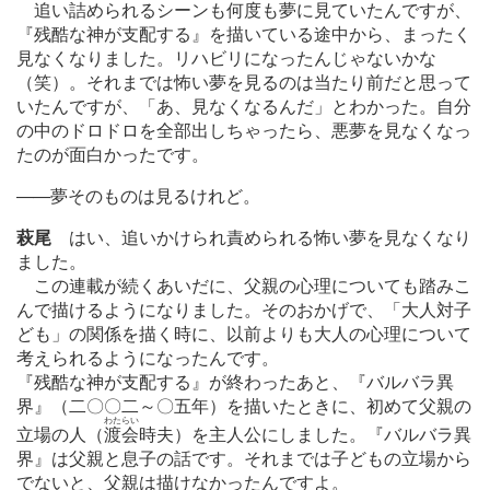
追い詰められるシーンも何度も夢に見ていたんですが、
『残酷な神が支配する』を描いている途中から、まったく
見なくなりました。リハビリになったんじゃないかな
（笑）。それまでは怖い夢を見るのは当たり前だと思って
いたんですが、「あ、見なくなるんだ」とわかった。自分
の中のドロドロを全部出しちゃったら、悪夢を見なくなっ
たのが面白かったです。
―
―夢そのものは見るけれど。
萩尾
はい、追いかけられ責められる怖い夢を見なくなり
ました。
この連載が続くあいだに、父親の心理についても踏みこ
んで描けるようになりました。そのおかげで、「大人対子
ども」の関係を描く時に、以前よりも大人の心理について
考えられるようになったんです。
『残酷な神が支配する』が終わったあと、『バルバラ異
界』（二〇〇二～〇五年）を描いたときに、初めて父親の
わたらい
立場の人（
渡会
時夫）を主人公にしました。『バルバラ異
界』は父親と息子の話です。それまでは子どもの立場から
でないと、父親は描けなかったんですよ。