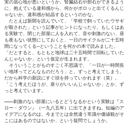
実の居心地が悪いというか。腎臓結石や胆石ができるよう
に、抱えている違和感から、何かがポロッと出てくるんじ
ゃないか。違和感が結晶するというのかな。
たとえば新聞を読んでいて、「学校で飼っていたウサギ
が殺された」という記事がヒントになったり。もしくはあ
る実験で、閉じた部屋に人を入れて、音や刺激のない、昼
も夜もない状態にしておくと、一日のサイクルが二十五時
間になってくる─ということを何かの本で読みました。
「だとすると、もともと地球は二十五時間で回転していた
んじゃないか」という仮定が生まれます。
そういうことがものすごく不思議で、「一日が一時間長
い地球ってどんなものだろう」と、ずっと考えてしまう。
だから科学の新説にすぐ頭を持っていかれます（笑）。
「こう考えたほうが、座りがいいんじゃないか」とか、ず
っと考えています。
―
―
刺激のない部屋にいるとどうなるかという実験は『ス
ロー・ダウン』（一九八五年）に出てきますね。短編のア
イデアになるのは、今までとは全然違う常識や価値観がそ
こにはあるのではないか、という疑問でしょうか。