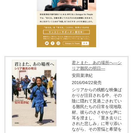
君とまた、あの場所へ―シ
リア難民の明日―
安田菜津紀
2016/04/22発売
シリアからの残酷な映像ば
かりが注目される中、その
陰に隠れて見過ごされてい
る難民たちの日常を現地取
材。彼らのささやかな声に
耳を澄まし、「置き去りに
された悲しみ」に寄り添い
ながら、その苦悩と希望を