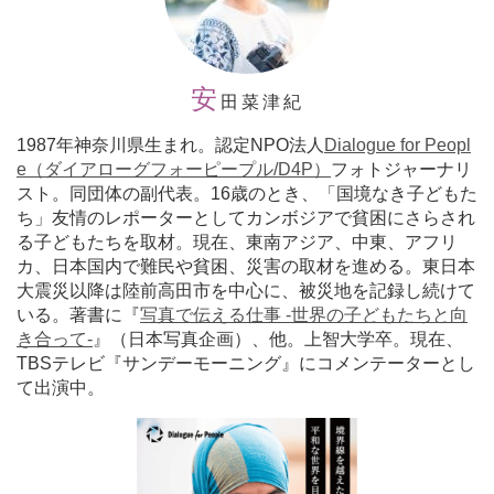
安
田菜津紀
1987年神奈川県生まれ。
認定
NPO法人
Dialogue for Peopl
e（ダイアローグフォーピープル/D4P）
フォトジャーナリ
スト。同団体の副代表。16歳のとき、「国境なき子どもた
ち」友情のレポーターとしてカンボジアで貧困にさらされ
る子どもたちを取材。現在、東南アジア、中東、アフリ
カ、日本国内で難民や貧困、災害の取材を進める。東日本
大震災以降は陸前高田市を中心に、被災地を記録し続けて
いる。著書に『
写真で伝える仕事 -世界の子どもたちと向
き合って-
』（日本写真企画）、他。上智大学卒。現在、
TBSテレビ『サンデーモーニング』にコメンテーターとし
て出演中。