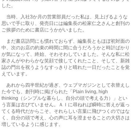
した。
当時、入社3か月の営業部員だった私は、見上げるような
思いで手に取り、発売日には編集長の松家仁之さんと創刊の
ご挨拶のために書店にうかがいました。
まだ書店訪問にも慣れておらず、編集長ともほぼ初対面の
中、次のお店の約束の時間に間に合うだろうかと時計ばかり
が気になって、終始、そわそわしていました。そんな私に松
家さんがやわらかな笑顔で接してくれたこと、そして、新雑
誌の門出を祝うようなすっきりと晴れた一日だったことを覚
えています。
あれから四半世紀が過ぎ、ウェブマガジンとして衣替えし
た今でも、創刊時に掲げられた「Plain living, high
thinking（シンプルな暮らし、自分の頭で考える力）」とい
う言葉は古びていません。ＡＩに尋ねれば瞬時に答えが返っ
てくる時代だからこそ、それらしい言葉に飛びつくのではな
く、自分の頭で考え、心の声に耳を澄ませることの大切さは
増しているように感じます。