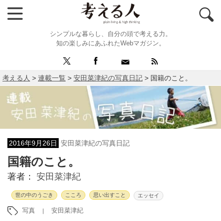
シンプルな暮らし、自分の頭で考える力。
知の楽しみにあふれたWebマガジン。
考える人
>
連載一覧
>
安田菜津紀の写真日記
>
国籍のこと。
2016年9月26日
安田菜津紀の写真日記
国籍のこと。
著者：
安田菜津紀
世の中のうごき
こころ
思い出すこと
エッセイ
写真
安田菜津紀