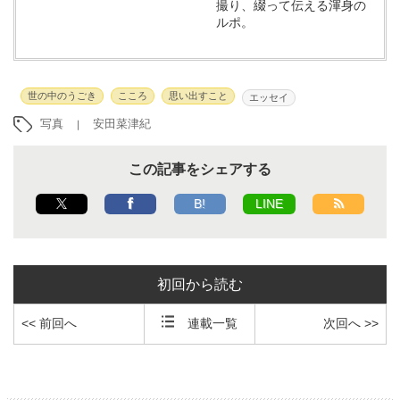
撮り、綴って伝える渾身の
ルポ。
世の中のうごき
こころ
思い出すこと
エッセイ
写真
安田菜津紀
この記事をシェアする
B!
LINE
初回から読む
<< 前回へ
連載一覧
次回へ >>