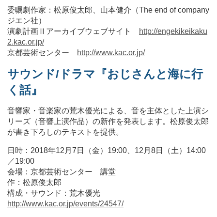
委嘱劇作家：松原俊太郎、山本健介（The end of company
ジエン社）
演劇計画Ⅱアーカイブウェブサイト
http://engekikeikaku
2.kac.or.jp/
京都芸術センター
http://www.kac.or.jp/
サウンド/ドラマ『おじさんと海に行
く話』
音響家・音楽家の荒木優光による、音を主体とした上演シ
リーズ（音響上演作品）の新作を発表します。松原俊太郎
が書き下ろしのテキストを提供。
日時：2018年12月7日（金）19:00、12月8日（土）14:00
／19:00
会場：京都芸術センター 講堂
作：松原俊太郎
構成・サウンド：荒木優光
http://www.kac.or.jp/events/24547/