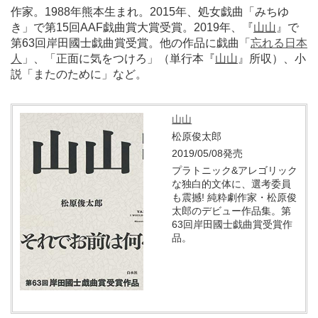
作家。1988年熊本生まれ。2015年、処女戯曲「みちゆ
き」で第15回AAF戯曲賞大賞受賞。2019年、『
山山
』で
第63回岸田國士戯曲賞受賞。他の作品に戯曲「
忘れる日本
人
」、「正面に気をつけろ」（単行本『
山山
』所収）、小
説「またのために」など。
山山
松原俊太郎
2019/05/08発売
プラトニック&アレゴリック
な独白的文体に、選考委員
も震撼! 純粋劇作家・松原俊
太郎のデビュー作品集。第
63回岸田國士戯曲賞受賞作
品。