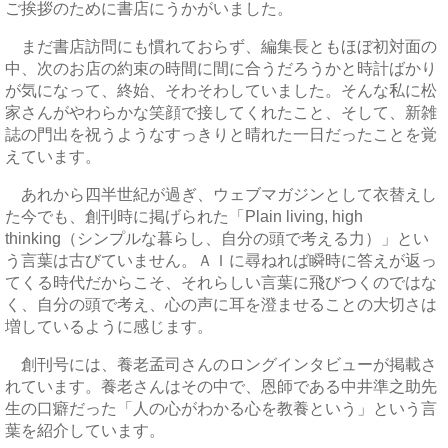
ご挨拶のために書店にうかがいました。
まだ書店訪問にも慣れておらず、編集長ともほぼ初対面の
中、次のお店の約束の時間に間に合うだろうかと時計ばかり
が気になって、終始、そわそわしていました。そんな私に松
家さんがやわらかな笑顔で接してくれたこと、そして、新雑
誌の門出を祝うようなすっきりと晴れた一日だったことを覚
えています。
あれから四半世紀が過ぎ、ウェブマガジンとして衣替えし
た今でも、創刊時に掲げられた「Plain living, high
thinking（シンプルな暮らし、自分の頭で考える力）」とい
う言葉は古びていません。ＡＩに尋ねれば瞬時に答えが返っ
てくる時代だからこそ、それらしい言葉に飛びつくのではな
く、自分の頭で考え、心の声に耳を澄ませることの大切さは
増しているように感じます。
創刊号には、養老孟司さんのロングインタビューが掲載さ
れています。養老さんはその中で、恩師である中井準之助先
生の口癖だった「人の心がわかる心を教養という」という言
葉を紹介しています。