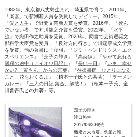
1982年、東京都八丈島生まれ。埼玉県で育つ。2011年、
「楽器」で新潮新人賞を受賞してデビュー。2015年、
『
愛と人生
』で野間文芸新人賞を受賞。2016年、「
死ん
でいない者
」で芥川龍之介賞を受賞。2022年、『
水平
線
』で織田作之助賞を受賞。2023年、同書で芸術選奨文
部科学大臣賞を受賞、「反対方向行き」で川端康成文学賞
を受賞。他の著書に『
寝相
』『
ジミ・ヘンドリクス・エク
スペリエンス
』『
茄子の輝き
』『
高架線
』『
やがて忘れる
過程の途中（アイオワ日記）
』『
長い一日
』『
いま、幸せ
かい? 「寅さん」からの言葉
』『
往復書簡 ひとりになる
こと 花をおくるよ
』（植本一子氏との共著）『
ラーメン
カレー
』『
三人の日記 集合、解散！
』（植本一子氏、金
川晋吾氏との共著）等。
茄子の輝き
滝口悠生
2017/06/30発売
離婚と大地震。倒産と転