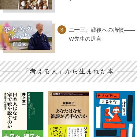
二十三、戦後への痛憤――
W先生の遺言
「考える人」から生まれた本