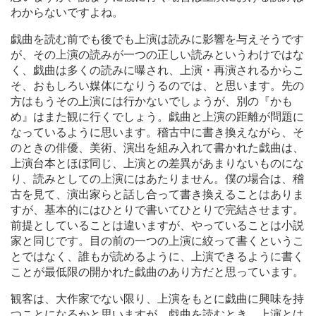
わからないですよね。
戯曲を読む前でも後でも上演は読みに影響を与えそうです
が、その上演の読みが一つの正しい読みというわけではな
く、戯曲は多くの読みに曝され、上演・再演されるからこ
そ、おもしろい媒体になりうるのでは、と思います。先の
方はもうその上演には行かないでしょうが、別の『かも
め』はまた観に行くでしょう。戯曲と上演の距離が問題に
なっているように思います。稽古中に書き換えながら、そ
のときの俳優、美術、演出を組み入れて書かれた戯曲は、
上演台本とほぼ同じ、上演との差異があまりないものにな
り、読みとしての上演にはあたりません。僕の場合は、稽
古を見て、演出家らと話し合って書き換えることはありま
すが、基本的にはひとりで書いてひとりで完結させます。
前提としていることは違いますが、やっていることは小説
家と同じです。目の前の一つの上演に絞って書くというこ
とではなく、誰もが読めるように、上演できるように書く
ことが最低限の開かれた戯曲のあり方だと思っています。
観客は、大作家でない限り、上演をもとに戯曲に興味を持
つことになるかと思いますが、戯曲を読むとき、上演とは