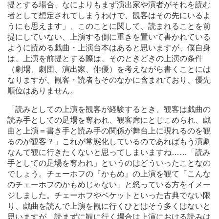
提とする場合、なによりもまず演出家や演者がそれを読む
者として想定されてしまうわけで、観客はその先にいるよ
うにも思えます」、このことに関して、読まれることを前
提にしていない、上演する側に重きを置いて書かれている
ように読める戯曲・上演台本はあると思いますが、僕自身
は、上演を前提とする際は、そのときどきの上演の条件
（劇場、劇団、演出家、俳優）を考えながら書くことには
なりますが、観客・読者もそのなかに含まれており、優先
順位はありません。
「読みとしての上演を観客が経験するとき、観客は戯曲の
読み手としての足場を奪われ、観客席にとじこめられ、戯
曲と上演＝書き手と読み手の関係が舞台上に現れるのを観
るのが観客？」これが常態化しているのであればもう演劇
なんて観に行きたくないと思ってしまいますね
…
…「読み
手としての足場を奪われ」というのはどういったことなの
でしょう。チェーホフの『かもめ』の上演を観て「こんな
のチェーホフのかもめじゃない」と怒っている方をイメー
ジしました。チェーホフやベケットといった古典でない限
り、戯曲を読んで上演を観に行くひとはそう多くはないと
思いますが、読まずに観に行く場合は上演における読みは