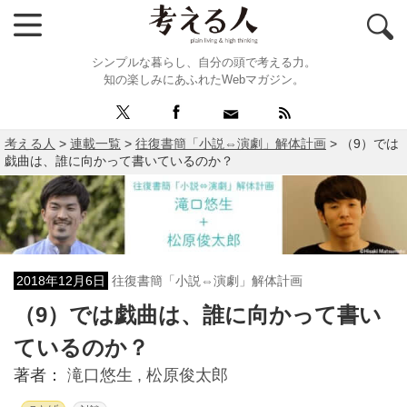
シンプルな暮らし、自分の頭で考える力。
知の楽しみにあふれたWebマガジン。
考える人
>
連載一覧
>
往復書簡「小説⇔演劇」解体計画
>
（9）では
戯曲は、誰に向かって書いているのか？
2018年12月6日
往復書簡「小説⇔演劇」解体計画
（9）では戯曲は、誰に向かって書い
ているのか？
著者：
滝口悠生 ,
松原俊太郎