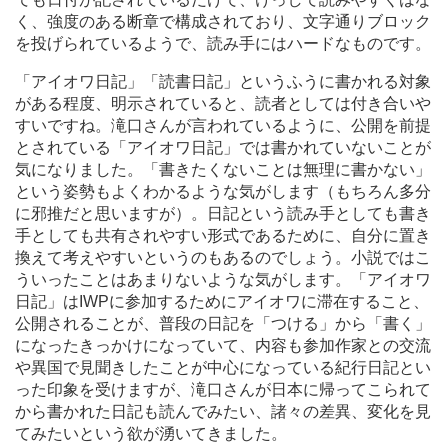
く、強度のある断章で構成されており、文字通りブロック
を投げられているようで、読み手にはハードなものです。
「アイオワ日記」「読書日記」というふうに書かれる対象
がある程度、明示されていると、読者としては付き合いや
すいですね。滝口さんが言われているように、公開を前提
とされている「アイオワ日記」では書かれていないことが
気になりました。「書きたくないことは無理に書かない」
という姿勢もよくわかるような気がします（もちろん多分
に邪推だと思いますが）。日記という読み手としても書き
手としても共有されやすい形式であるために、自分に置き
換えて考えやすいというのもあるのでしょう。小説ではこ
ういったことはあまりないような気がします。「アイオワ
日記」はIWPに参加するためにアイオワに滞在すること、
公開されることが、普段の日記を「つける」から「書く」
になったきっかけになっていて、内容も参加作家との交流
や異国で見聞きしたことが中心になっている紀行日記とい
った印象を受けますが、滝口さんが日本に帰ってこられて
から書かれた日記も読んでみたい、諸々の差異、変化を見
てみたいという欲が湧いてきました。