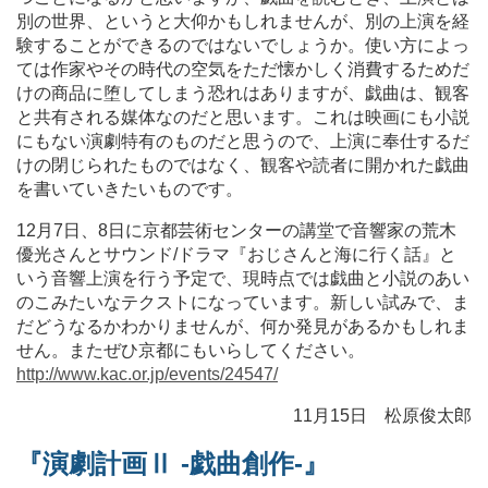
別の世界、というと大仰かもしれませんが、別の上演を経
験することができるのではないでしょうか。使い方によっ
ては作家やその時代の空気をただ懐かしく消費するためだ
けの商品に堕してしまう恐れはありますが、戯曲は、観客
と共有される媒体なのだと思います。これは映画にも小説
にもない演劇特有のものだと思うので、上演に奉仕するだ
けの閉じられたものではなく、観客や読者に開かれた戯曲
を書いていきたいものです。
12月7日、8日に京都芸術センターの講堂で音響家の荒木
優光さんとサウンド/ドラマ『おじさんと海に行く話』と
いう音響上演を行う予定で、現時点では戯曲と小説のあい
のこみたいなテクストになっています。新しい試みで、ま
だどうなるかわかりませんが、何か発見があるかもしれま
せん。またぜひ京都にもいらしてください。
http://www.kac.or.jp/events/24547/
11月15日 松原俊太郎
『演劇計画Ⅱ -戯曲創作-』