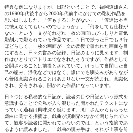
特異な例になりますが、日記ということで、福岡道雄さん
の1990年代後半から2000年代前半にかけての彫刻作品を
思い出しました。「何もすることがない」、「僕達は本当
に怯えなくてもいいのでしょうか」、「何をしても仕様が
ない」という一文がそれぞれ一枚の画面にびっしりと電気
彫刻刀で彫られている作品です。１日で捗った日でも３行
ほどらしく、一枚の画面が一文の反復で覆われた画面を目
にすると、日々の営みの記録、日記のように見えます。制
作はひとりでアトリエでなされたそうですが、作品として
公開されることは前提とされていて、けっして自閉した自
己の慰み、浄化などではなく、誰にでも馴染みがありなが
ら普段意識されることはあまりない一文が読まれ、意識化
され、分有される、開かれた作品になっています。
日々つける私秘的な日記が、読者の目や日記という形式を
意識することで公私が入り混じった開かれたテクストにな
っていく過程は興味深く感じます。滝口さんからもらった
戯曲に関する指摘は、戯曲が演劇界のなかで閉じられてい
て、観客や読者に開かれていないのでは、という指摘であ
るように読みました。「戯曲の読み手は、それが上演を前