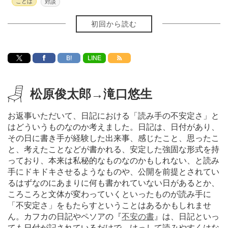
ことば
対談
初回から読む
B!
LINE
松原俊太郎→滝口悠生
お返事いただいて、日記における「読み手の不安定さ」と
はどういうものなのか考えました。日記は、日付があり、
その日に書き手が経験した出来事、感じたこと、思ったこ
と、考えたことなどが書かれる、安定した強固な形式を持
っており、本来は私秘的なものなのかもしれない、と読み
手にドキドキさせるようなものや、公開を前提とされてい
るはずなのにあまりに何も書かれていない日があるとか、
ころころと文体が変わっていくといったものが読み手に
「不安定さ」をもたらすということはあるかもしれませ
ん。カフカの日記やペソアの『
不安の書
』は、日記といっ
ても日付が記されているだけで、けっして読みやすくはな