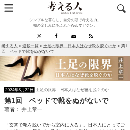
シンプルな暮らし、自分の頭で考える力。
知の楽しみにあふれたWebマガジン。
考える人
>
連載一覧
>
土足の限界 日本人はなぜ靴を脱ぐのか
>
第1
回 ベッドで靴をぬがないで
2024年3月22日
土足の限界 日本人はなぜ靴を脱ぐのか
第1回 ベッドで靴をぬがないで
著者：
井上章一
「玄関で靴を脱いでから室内に入る」。日本人にとってご