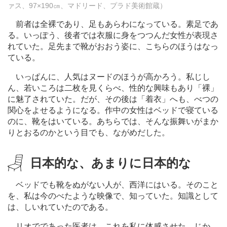
ァス、97×190㎝、マドリード、プラド美術館蔵）
前者は全裸であり、足もあらわになっている。素足であ
る。いっぽう、後者では衣服に身をつつんだ女性が表現さ
れていた。足先まで靴がおおう姿に、こちらのほうはなっ
ている。
いっぱんに、人気はヌードのほうが高かろう。私じし
ん、若いころは二枚を見くらべ、性的な興味もあり「裸」
に魅了されていた。だが、その後は「着衣」へも、べつの
関心をよせるようになる。作中の女性はベッドで寝ている
のに、靴をはいている。あちらでは、そんな振舞いがまか
りとおるのかという目でも、ながめだした。
日本的な、あまりに日本的な
ベッドでも靴をぬがない人が、西洋にはいる。そのこと
を、私は今のべたような映像で、知っていた。知識として
は、しいれていたのである。
リオでであった医者は、これを私に体感させた。じか