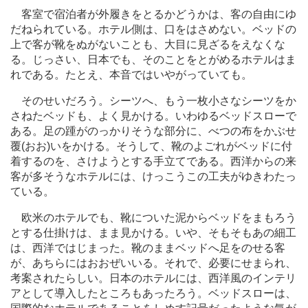
客室で宿泊者が外履きをとるかどうかは、客の自由にゆ
だねられている。ホテル側は、口をはさめない。ベッドの
上で客が靴をぬがないことも、大目に見ざるをえなくな
る。じっさい、日本でも、そのことをとがめるホテルはま
れである。たとえ、本音ではいやがっていても。
そのせいだろう。シーツへ、もう一枚小さなシーツをか
さねたベッドも、よく見かける。いわゆるベッドスローで
ある。足の踵がのっかりそうな部分に、べつの布をかぶせ
覆(おお)いをかける。そうして、靴のよごれがベッドに付
着するのを、さけようとする手立てである。西洋からの来
客が多そうなホテルには、けっこうこの工夫がゆきわたっ
ている。
欧米のホテルでも、靴についた泥からベッドをまもろう
とする仕掛けは、まま見かける。いや、そもそもあの細工
は、西洋ではじまった。靴のままベッドへ足をのせる客
が、あちらにはおおぜいいる。それで、必要にせまられ、
考案されたらしい。日本のホテルには、西洋風のインテリ
アとして導入したところもあったろう。ベッドスローは、