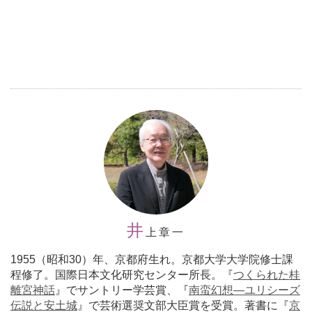
井
上章一
1955（昭和30）年、京都府生れ。京都大学大学院修士課
程修了。国際日本文化研究センター所長。『
つくられた桂
離宮神話
』でサントリー学芸賞、『
南蛮幻想―ユリシーズ
伝説と安土城
』で芸術選奨文部大臣賞を受賞。著書に『
京