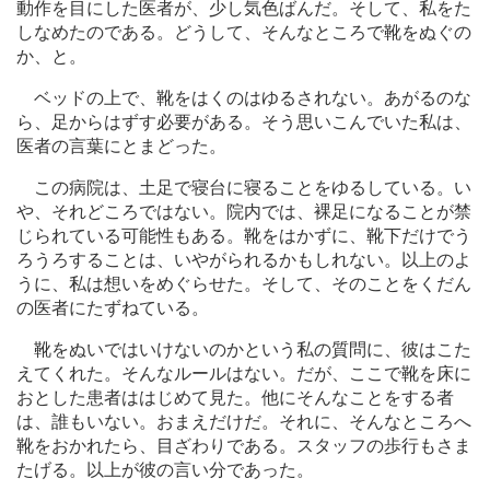
動作を目にした医者が、少し気色ばんだ。そして、私をた
しなめたのである。どうして、そんなところで靴をぬぐの
か、と。
ベッドの上で、靴をはくのはゆるされない。あがるのな
ら、足からはずす必要がある。そう思いこんでいた私は、
医者の言葉にとまどった。
この病院は、土足で寝台に寝ることをゆるしている。い
や、それどころではない。院内では、裸足になることが禁
じられている可能性もある。靴をはかずに、靴下だけでう
ろうろすることは、いやがられるかもしれない。以上のよ
うに、私は想いをめぐらせた。そして、そのことをくだん
の医者にたずねている。
靴をぬいではいけないのかという私の質問に、彼はこた
えてくれた。そんなルールはない。だが、ここで靴を床に
おとした患者ははじめて見た。他にそんなことをする者
は、誰もいない。おまえだけだ。それに、そんなところへ
靴をおかれたら、目ざわりである。スタッフの歩行もさま
たげる。以上が彼の言い分であった。