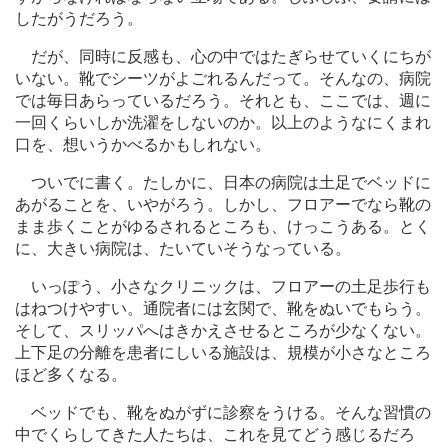
したがうだろう。
だが、同時に反感も、心の中ではたぎらせていくにちが
いない。靴でシーツがよごれるんだって。そんなの、病院
では毎日あらっているだろう。それとも、ここでは、週に
一回くらいしか洗濯をしないのか。以上のようなにくまれ
口を、想いうかべるかもしれない。
ついでに書く。たしかに、日本の病院は土足でベッドに
あがることを、いやがろう。しかし、フロアーでなら靴の
まま歩くことがゆるされるところも、けっこうある。とく
に、大きい病院は、たいていそうなっている。
いっぽう、小さなクリニックは、フロアーの土足歩行も
はねつけやすい。通院者には玄関で、靴をぬいでもらう。
そして、スリッパへはきかえさせるところが少なくない。
上下足の分離を患者にしいる施設は、規模が小さなところ
ほど多くなる。
ベッドでも、靴をぬがずに診察をうける。そんな習慣の
中でくらしてきた人たちは、これを見てどう感じるだろ