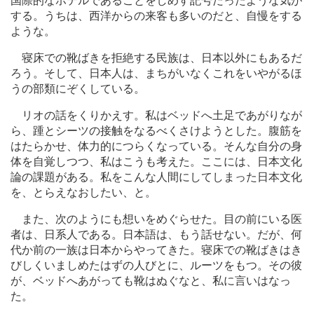
国際的なホテルであることをしめす記号だったような気が
する。うちは、西洋からの来客も多いのだと、自慢をする
ような。
寝床での靴ばきを拒絶する民族は、日本以外にもあるだ
ろう。そして、日本人は、まちがいなくこれをいやがるほ
うの部類にぞくしている。
リオの話をくりかえす。私はベッドへ土足であがりなが
ら、踵とシーツの接触をなるべくさけようとした。腹筋を
はたらかせ、体力的につらくなっている。そんな自分の身
体を自覚しつつ、私はこうも考えた。ここには、日本文化
論の課題がある。私をこんな人間にしてしまった日本文化
を、とらえなおしたい、と。
また、次のようにも想いをめぐらせた。目の前にいる医
者は、日系人である。日本語は、もう話せない。だが、何
代か前の一族は日本からやってきた。寝床での靴ばきはき
びしくいましめたはずの人びとに、ルーツをもつ。その彼
が、ベッドへあがっても靴はぬぐなと、私に言いはなっ
た。