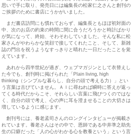
思いで手に取り、発売日には編集長の松家仁之さんと創刊の
ご挨拶のために書店にうかがいました。
まだ書店訪問にも慣れておらず、編集長ともほぼ初対面の
中、次のお店の約束の時間に間に合うだろうかと時計ばかり
が気になって、終始、そわそわしていました。そんな私に松
家さんがやわらかな笑顔で接してくれたこと、そして、新雑
誌の門出を祝うようなすっきりと晴れた一日だったことを覚
えています。
あれから四半世紀が過ぎ、ウェブマガジンとして衣替えし
た今でも、創刊時に掲げられた「Plain living, high
thinking（シンプルな暮らし、自分の頭で考える力）」とい
う言葉は古びていません。ＡＩに尋ねれば瞬時に答えが返っ
てくる時代だからこそ、それらしい言葉に飛びつくのではな
く、自分の頭で考え、心の声に耳を澄ませることの大切さは
増しているように感じます。
創刊号には、養老孟司さんのロングインタビューが掲載さ
れています。養老さんはその中で、恩師である中井準之助先
生の口癖だった「人の心がわかる心を教養という」という言