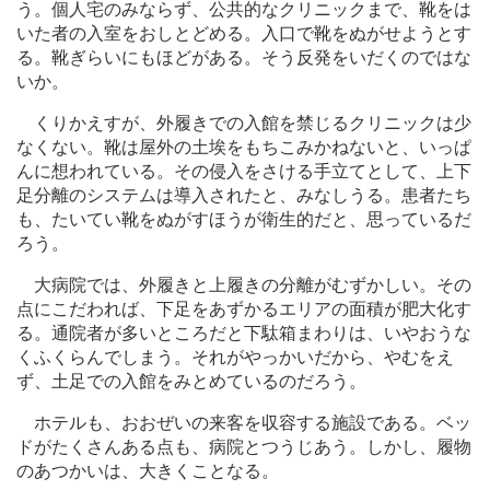
う。個人宅のみならず、公共的なクリニックまで、靴をは
いた者の入室をおしとどめる。入口で靴をぬがせようとす
る。靴ぎらいにもほどがある。そう反発をいだくのではな
いか。
くりかえすが、外履きでの入館を禁じるクリニックは少
なくない。靴は屋外の土埃をもちこみかねないと、いっぱ
んに想われている。その侵入をさける手立てとして、上下
足分離のシステムは導入されたと、みなしうる。患者たち
も、たいてい靴をぬがすほうが衛生的だと、思っているだ
ろう。
大病院では、外履きと上履きの分離がむずかしい。その
点にこだわれば、下足をあずかるエリアの面積が肥大化す
る。通院者が多いところだと下駄箱まわりは、いやおうな
くふくらんでしまう。それがやっかいだから、やむをえ
ず、土足での入館をみとめているのだろう。
ホテルも、おおぜいの来客を収容する施設である。ベッ
ドがたくさんある点も、病院とつうじあう。しかし、履物
のあつかいは、大きくことなる。