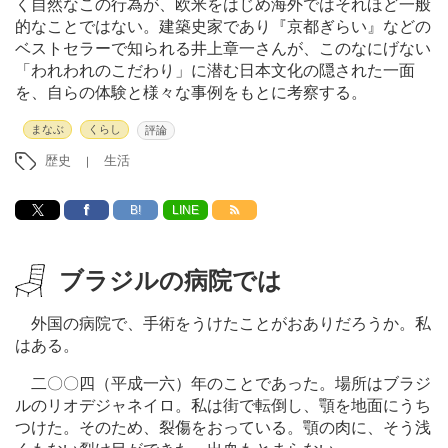
く自然なこの行為が、欧米をはじめ海外ではそれほど一般
的なことではない。建築史家であり『京都ぎらい』などの
ベストセラーで知られる井上章一さんが、このなにげない
「われわれのこだわり」に潜む日本文化の隠された一面
を、自らの体験と様々な事例をもとに考察する。
まなぶ
くらし
評論
歴史
生活
B!
LINE
ブラジルの病院では
外国の病院で、手術をうけたことがおありだろうか。私
はある。
二〇〇四（平成一六）年のことであった。場所はブラジ
ルのリオデジャネイロ。私は街で転倒し、顎を地面にうち
つけた。そのため、裂傷をおっている。顎の肉に、そう浅