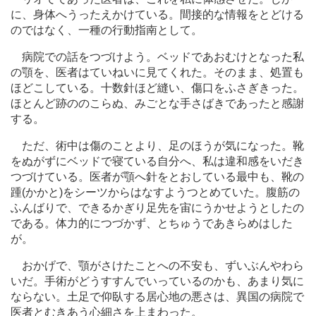
に、身体へうったえかけている。間接的な情報をとどける
のではなく、一種の行動指南として。
病院での話をつづけよう。ベッドであおむけとなった私
の顎を、医者はていねいに見てくれた。そのまま、処置も
ほどこしている。十数針ほど縫い、傷口をふさぎきった。
ほとんど跡ののこらぬ、みごとな手さばきであったと感謝
する。
ただ、術中は傷のことより、足のほうが気になった。靴
をぬがずにベッドで寝ている自分へ、私は違和感をいだき
つづけている。医者が顎へ針をとおしている最中も、靴の
踵(かかと)をシーツからはなすようつとめていた。腹筋の
ふんばりで、できるかぎり足先を宙にうかせようとしたの
である。体力的につづかず、とちゅうであきらめはした
が。
おかげで、顎がさけたことへの不安も、ずいぶんやわら
いだ。手術がどうすすんでいっているのかも、あまり気に
ならない。土足で仰臥する居心地の悪さは、異国の病院で
医者とむきあう心細さを上まわった。