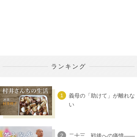
ランキング
義母の「助けて」が離れな
い
二十三、戦後への痛憤――