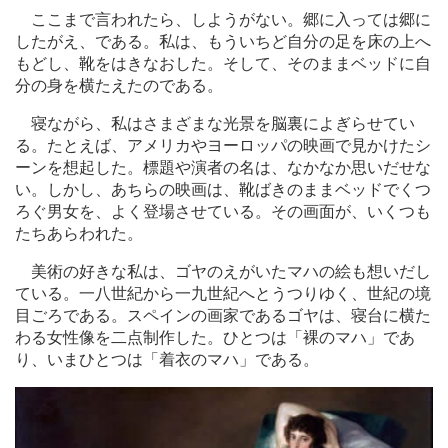
ここまで言われたら、しようがない。郷に入っては郷に
したがえ、である。私は、もういちど自分の足を床の上へ
もどし、靴をはきなおした。そして、そのままベッドに自
分の身を横たえたのである。
寝ながら、私はさまざまな光景を脳裏によぎらせてい
る。たとえば、アメリカやヨーロッパの映画で見かけたシ
ーンを想起した。標題や演者の名は、なかなか思いだせな
い。しかし、あちらの映画は、靴ばきのままベッドでくつ
ろぐ男女を、よく登場させている。その画面が、いくつも
たちあらわれた。
美術の好きな私は、ゴヤのえがいたマハの絵も想いだし
ている。一八世紀から一九世紀へとうつりゆく、世紀の境
目ごろである。スペインの画家であるゴヤは、寝台に横た
わる女性像を二点制作した。ひとつは「裸のマハ」であ
り、いまひとつは「着衣のマハ」である。