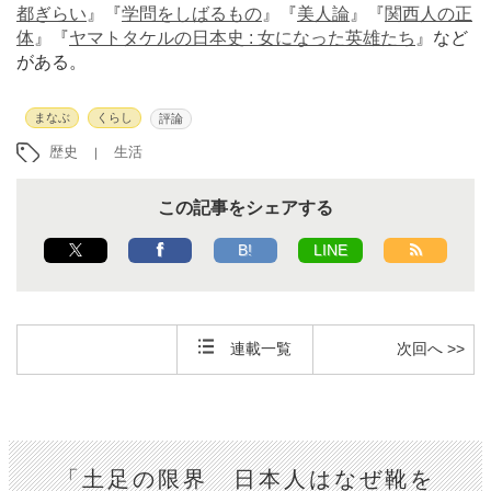
都ぎらい
』『
学問をしばるもの
』『
美人論
』『
関西人の正
体
』『
ヤマトタケルの日本史 : 女になった英雄たち
』など
がある。
まなぶ
くらし
評論
歴史
生活
この記事をシェアする
B!
LINE
連載一覧
次回へ >>
「土足の限界 日本人はなぜ靴を