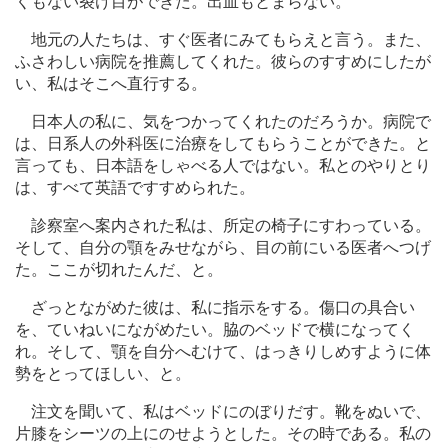
くもない裂け目ができた。出血もとまらない。
地元の人たちは、すぐ医者にみてもらえと言う。また、
ふさわしい病院を推薦してくれた。彼らのすすめにしたが
い、私はそこへ直行する。
日本人の私に、気をつかってくれたのだろうか。病院で
は、日系人の外科医に治療をしてもらうことができた。と
言っても、日本語をしゃべる人ではない。私とのやりとり
は、すべて英語ですすめられた。
診察室へ案内された私は、所定の椅子にすわっている。
そして、自分の顎をみせながら、目の前にいる医者へつげ
た。ここが切れたんだ、と。
ざっとながめた彼は、私に指示をする。傷口の具合い
を、ていねいにながめたい。脇のベッドで横になってく
れ。そして、顎を自分へむけて、はっきりしめすように体
勢をとってほしい、と。
注文を聞いて、私はベッドにのぼりだす。靴をぬいで、
片膝をシーツの上にのせようとした。その時である。私の