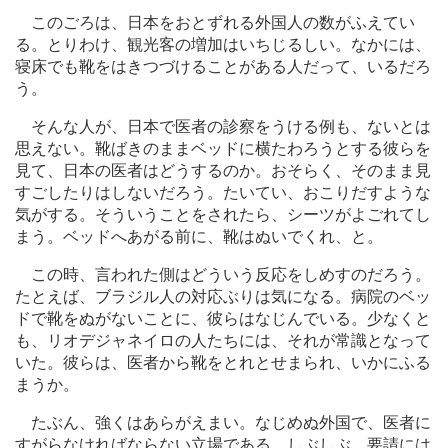
このごろは、日本をおとずれる外国人の数がふえてい
る。とりわけ、観光客の増加はいちじるしい。なかには、
寝床でも靴をはきつづけることがある人だって、いるだろ
う。
そんな人が、日本で医者の診察をうける例も、ないとは
思えない。靴ばきのままベッドに横たわろうとする彼らを
見て、日本の医者はどうするのか。おそらく、そのまま見
すごしたりはしないだろう。たいてい、おこりだすような
気がする。そういうことをされたら、シーツがよごれてし
まう。ベッドへあがる前に、靴はぬいでくれ、と。
この時、言われた側はどういう反応をしめすのだろう。
たとえば、ブラジル人の対応ぶりは気になる。病院のベッ
ドで靴をぬがないことに、彼らはなじんでいる。少なくと
も、リオデジャネイロの人たちには、それが常識となって
いた。彼らは、医者から靴をとれとせまられ、いかにふる
まうか。
たぶん、強くはあらがえまい。なじめぬ外国で、医者に
すがらなければならない立場である。しぶしぶ、要請には