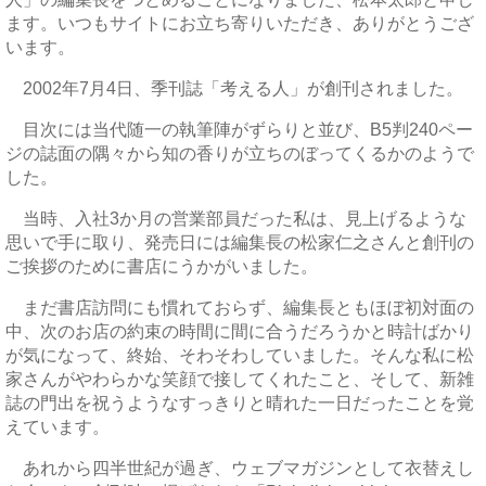
ます。いつもサイトにお立ち寄りいただき、ありがとうござ
います。
2002年7月4日、季刊誌「考える人」が創刊されました。
目次には当代随一の執筆陣がずらりと並び、B5判240ペー
ジの誌面の隅々から知の香りが立ちのぼってくるかのようで
した。
当時、入社3か月の営業部員だった私は、見上げるような
思いで手に取り、発売日には編集長の松家仁之さんと創刊の
ご挨拶のために書店にうかがいました。
まだ書店訪問にも慣れておらず、編集長ともほぼ初対面の
中、次のお店の約束の時間に間に合うだろうかと時計ばかり
が気になって、終始、そわそわしていました。そんな私に松
家さんがやわらかな笑顔で接してくれたこと、そして、新雑
誌の門出を祝うようなすっきりと晴れた一日だったことを覚
えています。
あれから四半世紀が過ぎ、ウェブマガジンとして衣替えし