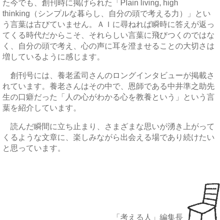
た今でも、創刊時に掲げられた「Plain living, high
thinking（シンプルな暮らし、自分の頭で考える力）」とい
う言葉は古びていません。ＡＩに尋ねれば瞬時に答えが返っ
てくる時代だからこそ、それらしい言葉に飛びつくのではな
く、自分の頭で考え、心の声に耳を澄ませることの大切さは
増しているように感じます。
創刊号には、養老孟司さんのロングインタビューが掲載さ
れています。養老さんはその中で、恩師である中井準之助先
生の口癖だった「人の心がわかる心を教養という」という言
葉を紹介しています。
読んだ瞬間に立ち止まり、さまざまな思いが湧き上がって
くるような文章に、楽しみながら出会える場であり続けたい
と思っています。
「考える人」編集長