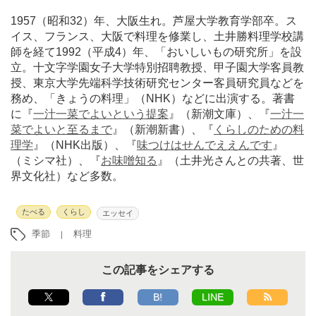
1957（昭和32）年、大阪生れ。芦屋大学教育学部卒。ス
イス、フランス、大阪で料理を修業し、土井勝料理学校講
師を経て1992（平成4）年、「おいしいもの研究所」を設
立。十文字学園女子大学特別招聘教授、甲子園大学客員教
授、東京大学先端科学技術研究センター客員研究員などを
務め、「きょうの料理」（NHK）などに出演する。著書
に『
一汁一菜でよいという提案
』（新潮文庫）、『
一汁一
菜でよいと至るまで
』（新潮新書）、『
くらしのための料
理学
』（NHK出版）、『
味つけはせんでええんです
』
（ミシマ社）、『
お味噌知る
』（土井光さんとの共著、世
界文化社）など多数。
たべる
くらし
エッセイ
季節
料理
この記事をシェアする
B!
LINE