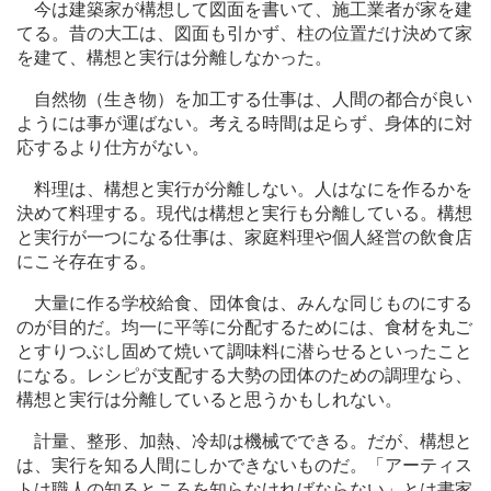
今は建築家が構想して図面を書いて、施工業者が家を建
てる。昔の大工は、図面も引かず、柱の位置だけ決めて家
を建て、構想と実行は分離しなかった。
自然物（生き物）を加工する仕事は、人間の都合が良い
ようには事が運ばない。考える時間は足らず、身体的に対
応するより仕方がない。
料理は、構想と実行が分離しない。人はなにを作るかを
決めて料理する。現代は構想と実行も分離している。構想
と実行が一つになる仕事は、家庭料理や個人経営の飲食店
にこそ存在する。
大量に作る学校給食、団体食は、みんな同じものにする
のが目的だ。均一に平等に分配するためには、食材を丸ご
とすりつぶし固めて焼いて調味料に潜らせるといったこと
になる。レシピが支配する大勢の団体のための調理なら、
構想と実行は分離していると思うかもしれない。
計量、整形、加熱、冷却は機械でできる。だが、構想と
は、実行を知る人間にしかできないものだ。「アーティス
トは職人の知るところを知らなければならない」とは書家