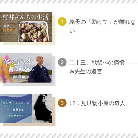
義母の「助けて」が離れな
い
二十三、戦後への痛憤――
W先生の遺言
12．見世物小屋の奇人