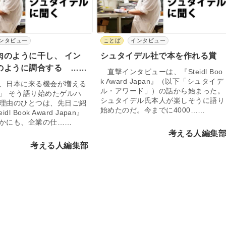
ンタビュー
ことば
インタビュー
肉のように干し、 イン
シュタイデル社で本を作れる賞
のように調合する ……
直撃インタビューは、『Steidl Boo
k Award Japan』（以下「シュタイデ
、日本に来る機会が増える
ル・アワード」）の話から始まった。
」 そう語り始めたゲルハ
シュタイデル氏本人が楽しそうに語り
理由のひとつは、先日ご紹
始めたのだ。今までに4000……
dl Book Award Japan』
かにも、企業の仕……
考える人編集
考える人編集部