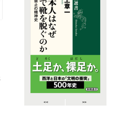
部
<<
>>