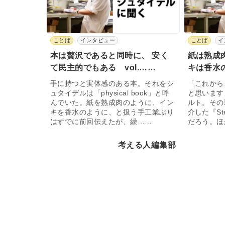
ことば
インタビュー
ことば
イ
本は贅沢であると同時に、 安く
紙は熟成
て民主的でもある vol.……
キは香水
手に持つと実体感のある本。それをシ
「これから
ュタイデルは「physical book」と呼
と思います
んでいた。紙を熟成肉のように、イン
ルト。その
キを香水のように、と扱う手工業ぶり
介した『Stei
はすでに前回伝えたが、繰……
だろう。ほ
考える人編集部