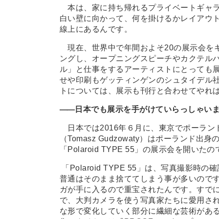
本は、家に持ち帰れるプライベートギャラ
白い壁に向かって、何を掛けるかレイアウ
線上にあるんです。
現在、世界中で年間およそ20の展示会を
ングし、オープニングスピーチやカクテル
ル」と仕事をするアーティストにとっても
せや印刷もゲッティンゲンのシュタイデル
トについては、展示も刊行と合わせてやれ
―
―
日本でも展示を手がけていらっしゃい
日本では2016年６月に、東京でポーラン
（Tomasz Gudzowaty）はポーラン
「Polaroid TYPE 55」の展示会を開
「Polaroid TYPE 55」は、写真撮
普通はそのまま捨ててしまう事が多いのです
ガが手に入るので重宝されたんです。すでに
で、大判カメラを使う写真家たちに愛用さ
な形で変化していく部分に繊細な芸術があ