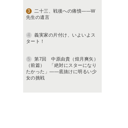
二十三、戦後への痛憤――W
先生の遺言
義実家の片付け、いよいよス
タート！
第7回 中原由貴（煌月爽矢）
（前篇） 「絶対にスターになり
たかった」――底抜けに明るい少
女の挑戦