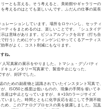
リーとも言える。そう考えると、美術館やギャラリーの
トを考えるのはとても楽しいんです。ふだんの仕事の延長
キュレーションしています。場所をロケハンし、セッティ
パーティをまとめるのは、楽しいことです。「シュタイデ
展示は意味があります。ビジュアルブックを出す（打ち合
社で行う）ためにゲッティンゲンにやってくるアーティス
ば効率がよく、コスト削減にもなります。
ますね。
ド人写真家の展示をやりました。トマシュ・グゾバティ
ド出身のドキュメンタリー写真家で、製造中止になった、
いたのですが、好評でした。
影時の確認のための副産物と認識されていたインスタント写真で、
が、ISO50と感度は低いものの、現像の手間を省いてネ
生産は中止となっていますが、８×10のラージサイズ
れていました。時間とともに化学反応を起こして予測不能
るため、このアナログプロセスの美を披露しました。
写真