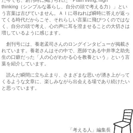
た今でも、創刊時に掲げられた「Plain living, high
thinking（シンプルな暮らし、自分の頭で考える力）」とい
う言葉は古びていません。ＡＩに尋ねれば瞬時に答えが返っ
てくる時代だからこそ、それらしい言葉に飛びつくのではな
く、自分の頭で考え、心の声に耳を澄ませることの大切さは
増しているように感じます。
創刊号には、養老孟司さんのロングインタビューが掲載さ
れています。養老さんはその中で、恩師である中井準之助先
生の口癖だった「人の心がわかる心を教養という」という言
葉を紹介しています。
読んだ瞬間に立ち止まり、さまざまな思いが湧き上がって
くるような文章に、楽しみながら出会える場であり続けたい
と思っています。
「考える人」編集長