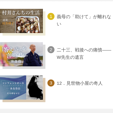
義母の「助けて」が離れな
い
二十三、戦後への痛憤――
W先生の遺言
12．見世物小屋の奇人