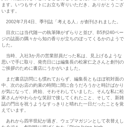
ます。いつもサイトにお立ち寄りいただき、ありがとうござ
います。
2002年7月4日、季刊誌「考える人」が創刊されました。
目次には当代随一の執筆陣がずらりと並び、B5判240ペー
ジの誌面の隅々から知の香りが立ちのぼってくるかのようで
した。
当時、入社3か月の営業部員だった私は、見上げるような
思いで手に取り、発売日には編集長の松家仁之さんと創刊の
ご挨拶のために書店にうかがいました。
まだ書店訪問にも慣れておらず、編集長ともほぼ初対面の
中、次のお店の約束の時間に間に合うだろうかと時計ばかり
が気になって、終始、そわそわしていました。そんな私に松
家さんがやわらかな笑顔で接してくれたこと、そして、新雑
誌の門出を祝うようなすっきりと晴れた一日だったことを覚
えています。
あれから四半世紀が過ぎ、ウェブマガジンとして衣替えし