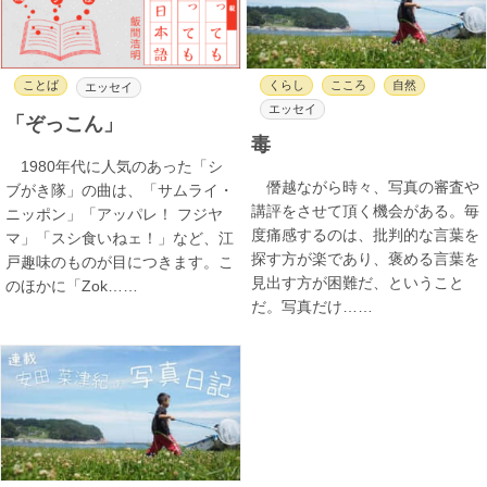
ことば
くらし
こころ
自然
エッセイ
エッセイ
「ぞっこん」
毒
1980年代に人気のあった「シ
僭越ながら時々、写真の審査や
ブがき隊」の曲は、「サムライ・
講評をさせて頂く機会がある。毎
ニッポン」「アッパレ！ フジヤ
度痛感するのは、批判的な言葉を
マ」「スシ食いねェ！」など、江
探す方が楽であり、褒める言葉を
戸趣味のものが目につきます。こ
見出す方が困難だ、ということ
のほかに「Zok……
だ。写真だけ……