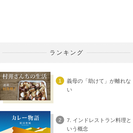
ランキング
義母の「助けて」が離れな
い
7. インドレストラン料理と
いう概念