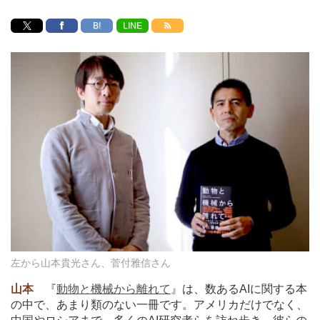
B!
LINE
左から山本貴光さん、菅付雅信さん
山本
『
動物と機械から離れて
』は、数あるAIに関する本
の中で、あまり類のない一冊です。アメリカだけでなく、