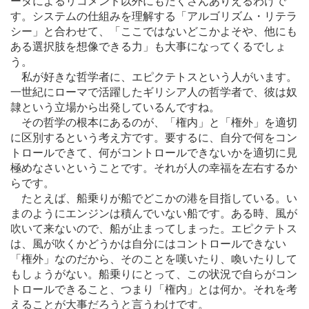
ータによるリコメンド以外にもたくさんありえるわけで
す。システムの仕組みを理解する「アルゴリズム・リテラ
シー」と合わせて、「ここではないどこかよそや、他にも
ある選択肢を想像できる力」も大事になってくるでしょ
う。
私が好きな哲学者に、エピクテトスという人がいます。
一世紀にローマで活躍したギリシア人の哲学者で、彼は奴
隷という立場から出発しているんですね。
その哲学の根本にあるのが、「権内」と「権外」を適切
に区別するという考え方です。要するに、自分で何をコン
トロールできて、何がコントロールできないかを適切に見
極めなさいということです。それが人の幸福を左右するか
らです。
たとえば、船乗りが船でどこかの港を目指している。い
まのようにエンジンは積んでいない船です。ある時、風が
吹いて来ないので、船が止まってしまった。エピクテトス
は、風が吹くかどうかは自分にはコントロールできない
「権外」なのだから、そのことを嘆いたり、喚いたりして
もしょうがない。船乗りにとって、この状況で自らがコン
トロールできること、つまり「権内」とは何か。それを考
えることが大事だろうと言うわけです。