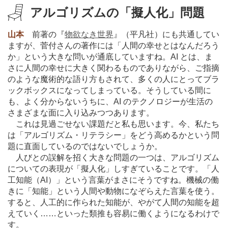
アルゴリズムの「擬人化」問題
山本
前著の『
物欲なき世界
』（平凡社）にも共通してい
ますが、菅付さんの著作には「人間の幸せとはなんだろう
か」という大きな問いが通底していますね。AI とは、ま
さに人間の幸せに大きく関わるものでありながら、ご指摘
のような魔術的な語り方もされて、多くの人にとってブラ
ックボックスになってしまっている。そうしている間に
も、よく分からないうちに、AI のテクノロジーが生活の
さまざまな面に入り込みつつあります。
これは見過ごせない課題だと私も思います。今、私たち
は「アルゴリズム・リテラシー」をどう高めるかという問
題に直面しているのではないでしょうか。
人びとの誤解を招く大きな問題の一つは、アルゴリズム
についての表現が「擬人化」しすぎていることです。「人
工知能（AI）」という言葉がまさにそうですね。機械の働
きに「知能」という人間や動物になぞらえた言葉を使う。
すると、人工的に作られた知能が、やがて人間の知能を超
えていく
…
…といった類推も容易に働くようになるわけで
す。