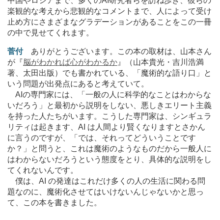
中国やロシアまで、多くのAI研究者らを訪ね歩き、彼らの
楽観的な考えから悲観的なコメントまで、人によって受け
止め方にさまざまなグラデーションがあることをこの一冊
の中で見せてくれます。
菅付
ありがとうございます。この本の取材は、山本さん
が『
脳がわかれば心がわかるか
』（山本貴光・吉川浩満
著、太田出版）でも書かれている、「魔術的な語り口」と
いう問題が出発点にあると考えていて。
AIの専門家には、「一般の人に科学的なことはわからな
いだろう」と最初から説明をしない、悪しきエリート主義
を持った人たちがいます。こうした専門家は、シンギュラ
リティは起きます、AI は人間より賢くなりますとさかん
に言うのですが、「では、それってどういうことです
か？」と問うと、これは魔術のようなものだから一般人に
はわからないだろうという態度をとり、具体的な説明をし
てくれないんです。
僕は、AI の発達はこれだけ多くの人の生活に関わる問
題なのに、魔術化させてはいけないんじゃないかと思っ
て、この本を書きました。