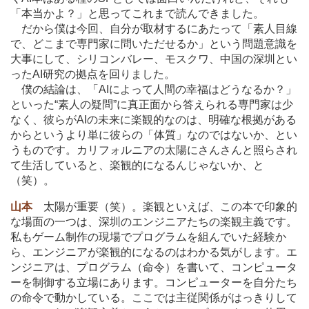
「本当かよ？」と思ってこれまで読んできました。
だから僕は今回、自分が取材するにあたって「素人目線
で、どこまで専門家に問いただせるか」という問題意識を
大事にして、シリコンバレー、モスクワ、中国の深圳とい
ったAI研究の拠点を回りました。
僕の結論は、「AIによって人間の幸福はどうなるか？」
といった“素人の疑問”に真正面から答えられる専門家は少
なく、彼らがAIの未来に楽観的なのは、明確な根拠がある
からというより単に彼らの「体質」なのではないか、とい
うものです。カリフォルニアの太陽にさんさんと照らされ
て生活していると、楽観的になるんじゃないか、と
（笑）。
山本
太陽が重要（笑）。楽観といえば、この本で印象的
な場面の一つは、深圳のエンジニアたちの楽観主義です。
私もゲーム制作の現場でプログラムを組んでいた経験か
ら、エンジニアが楽観的になるのはわかる気がします。エ
ンジニアは、プログラム（命令）を書いて、コンピュータ
ーを制御する立場にあります。コンピューターを自分たち
の命令で動かしている。ここでは主従関係がはっきりして