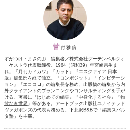
菅
付雅信
すがつけ・まさのぶ 編集者／株式会社グーテンベルクオ
ーケストラ代表取締役。1964（昭和39）年宮崎県生ま
れ。『月刊カドカワ』『カット』『エスクァイア 日本
版』編集部を経て独立。『コンポジット』『インビテーシ
ョン』『エココロ』の編集長を務め、出版物の編集から内
外クライアントのプランニングやコンサルティングを手が
ける。著書に『
はじめての編集
』『
中身化する社会
』『
物
欲なき世界
』等がある。アートブック出版社ユナイテッド
ヴァガボンズの代表も務める。下北沢B&Bで「編集スパル
タ塾」を主宰。