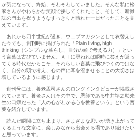
が気になって、終始、そわそわしていました。そんな私に松
家さんがやわらかな笑顔で接してくれたこと、そして、新雑
誌の門出を祝うようなすっきりと晴れた一日だったことを覚
えています。
あれから四半世紀が過ぎ、ウェブマガジンとして衣替えし
た今でも、創刊時に掲げられた「Plain living, high
thinking（シンプルな暮らし、自分の頭で考える力）」とい
う言葉は古びていません。ＡＩに尋ねれば瞬時に答えが返っ
てくる時代だからこそ、それらしい言葉に飛びつくのではな
く、自分の頭で考え、心の声に耳を澄ませることの大切さは
増しているように感じます。
創刊号には、養老孟司さんのロングインタビューが掲載さ
れています。養老さんはその中で、恩師である中井準之助先
生の口癖だった「人の心がわかる心を教養という」という言
葉を紹介しています。
読んだ瞬間に立ち止まり、さまざまな思いが湧き上がって
くるような文章に、楽しみながら出会える場であり続けたい
と思っています。