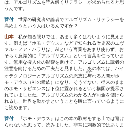
は、アルゴリズムを読み解くリテラシーが求められると思
うんです。
菅付
世界の研究者や論者でアルゴリズム・リテラシーを
高めようという人はいるんですか？
山本
私が知る限りでは、あまり多くはないように見えま
す。例えば『
ホモ・デウス
』などで知られる歴史家のユヴ
ァル・ノア・ハラリは、AIという言葉をあまり使わず、お
そらく意識的に「アルゴリズム」という言葉を使っていま
す。無用な擬人化の影響を退けて、アルゴリズムに読者の
注意を向けるための工夫だと見ました。あの本では、バイ
あずか
オテクノロジーとアルゴリズムの恩恵に
与
れる人間がホ
モ・デウス（神の種族）になり、そうでない、従来のまま
のホモ・サピエンスは下位に置かれるという構図が提示さ
れていましたね。アルゴリズムのわかる人がお金を儲けら
れるし、世界を動かすということを暗に言っているように
も読めます。
菅付
『ホモ・デウス』はこの本の取材をする上では避け
られないと思って、読みました。非常に刺激的ではありま