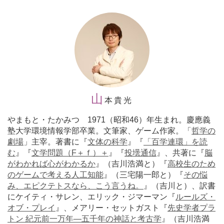
山
本貴光
やまもと・たかみつ 1971（昭和46）年生まれ。慶應義
塾大学環境情報学部卒業。文筆家、ゲーム作家。「
哲学の
劇場
」主宰。著書に『
文体の科学
』『
「百学連環」を読
む
』『
文学問題（F＋ｆ）＋
』『
投壜通信
』、共著に『
脳
がわかれば心がわかるか
』（吉川浩満と）『
高校生のため
のゲームで考える人工知能
』（三宅陽一郎と）『
その悩
み、エピクテトスなら、こう言うね。
』（吉川と）、訳書
にケイティ・サレン、エリック・ジマーマン『
ルールズ・
オブ・プレイ
』、メアリー・セットガスト『
先史学者プラ
トン 紀元前一万年―五千年の神話と考古学
』（吉川浩満