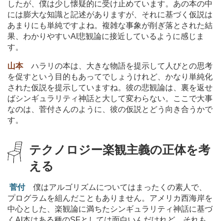
したが、僕は少し懐疑的に受け止めています。あの本の中
には膨大な知識と記述がありますが、それに基づく仮説は
あまりにも単純ですよね。複雑な事象が削ぎ落とされた結
果、わかりやすいAI悲観論に接近しているように感じま
す。
山本
ハラリの本は、大きな物語を提示して人びとの思考
を促すという目的もあってでしょうけれど、かなり単純化
された仮説を提示していますね。彼の悲観論は、裏を返せ
ばシンギュラリティ神話と大して変わらない。ここで大事
なのは、菅付さんのように、彼の仮説とどう向き合うかで
す。
テクノロジー楽観主義の正体を考
える
菅付
僕はアルゴリズムについてはまったくの素人で、
プログラムを組んだこともありません。アメリカ西海岸を
中心とした、楽観論に満ちたシンギュラリティ神話に基づ
くAI本はある種のSFとしては面白いんだけれど、それも