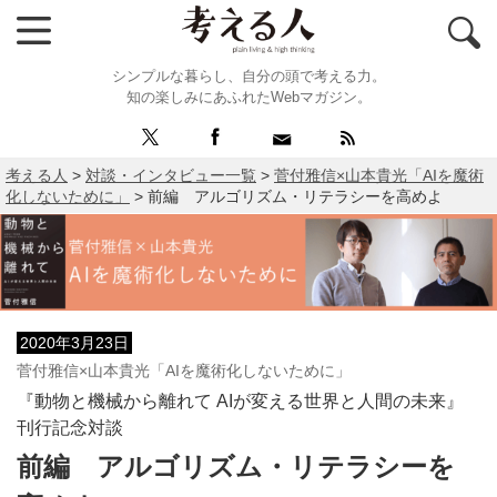
シンプルな暮らし、自分の頭で考える力。
知の楽しみにあふれたWebマガジン。
考える人
>
対談・インタビュー一覧
>
菅付雅信×山本貴光「AIを魔術
化しないために」
>
前編 アルゴリズム・リテラシーを高めよ
2020年3月23日
菅付雅信×山本貴光「AIを魔術化しないために」
『動物と機械から離れて AIが変える世界と人間の未来』
刊行記念対談
前編 アルゴリズム・リテラシーを