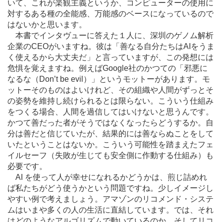
いて、これが楽観主義というか、コンピューターの使用に
対するある種の全能感、万能感のベースになっているので
はないかと思います。
本書でインタヴューに答えた１人に、深圳のゲノム解析
企業のCEOがいますね。彼は「善なる自分たちはAIをうま
く使えるから大丈夫だ」と言っていますが、この発想には
危惧を覚えますね。例えばGoogle社のかつての「邪悪に
なるな（Don’t be evil）」というモットーがあります。モ
ットーそのものはよいけれど、その組織や人間がずっとそ
の姿勢を維持し続けられるとは限らない。こういう仕組み
をつくる場合、人間を過信してはいけないと思うんです。
かつて善だった者がそうではなくなったらどうするか。自
分は善だと信じていたが、結果的には善ならぬことをして
いたということはないか。こういう可能性を踏まえたフェ
イルセーフ（失敗が生じても安全側に作動する仕組み）も
必要です。
AI を使って人が幸せになれるかどうかは、煎じ詰めれ
ば私たちがどう使うかという問題ですね。少しイメージし
やすい例で考えましょう。アマゾンのリコメンド・システ
ムはいまや多くの人の生活に直結しています。では、それ
はどのようなアルゴリズムで動いているのか。そしてリコ