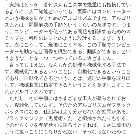
実態はどうか。菅付さんもこの本で幾重にも指摘してい
るように、人工知能といっても、実際にはコンピューター
という機械を動かすためのアルゴリズムですね。アルゴリ
ズムとは、問題解決の手順というぐらいの意味です。つま
り、コンピューターを使ってある問題を解決するためのス
テップを、料理のレシピのように設計する。まずこうし
て、次にこうして、最後にこうする。この手順でコンピュ
ーターを動かせば画像を識別できる、翻訳ができる、とい
うようなことを一つ一つやっているに過ぎません。
言ってしまえば、なんらかの処理を機械化する手法で
す。機械化できるということは、自動化できるということ
であり、自動化できるということは、処理の手順を取り出
して、機械装置に指定できるということを意味します。こ
れがアルゴリズムです。
ただし、その手順にはさまざまな工夫が凝らされてお
り、複雑化しています。そのためアルゴリズムがブラック
ボックスになる。仕組みはよく分からないが効果がある。
ブラックマジック（黒魔術）だ、と揶揄されたりもする。
そのからくりを理解せずに語ろうとすれば、まさに魔術の
ように扱うことにもなりかねない。そうならないために