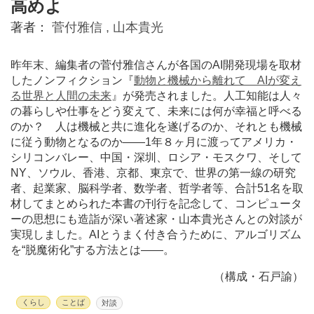
高めよ
著者：
菅付雅信 ,
山本貴光
昨年末、編集者の菅付雅信さんが各国のAI開発現場を取材
したノンフィクション『
動物と機械から離れて AIが変え
る世界と人間の未来
』が発売されました。人工知能は人々
の暮らしや仕事をどう変えて、未来には何が幸福と呼べる
のか？ 人は機械と共に進化を遂げるのか、それとも機械
に従う動物となるのか——1年８ヶ月に渡ってアメリカ・
シリコンバレー、中国・深圳、ロシア・モスクワ、そして
NY、ソウル、香港、京都、東京で、世界の第一線の研究
者、起業家、脳科学者、数学者、哲学者等、合計51名を取
材してまとめられた本書の刊行を記念して、コンピュータ
ーの思想にも造詣が深い著述家・山本貴光さんとの対談が
実現しました。AIとうまく付き合うために、アルゴリズム
を“脱魔術化”する方法とは——。
（構成・石戸諭）
くらし
ことば
対談