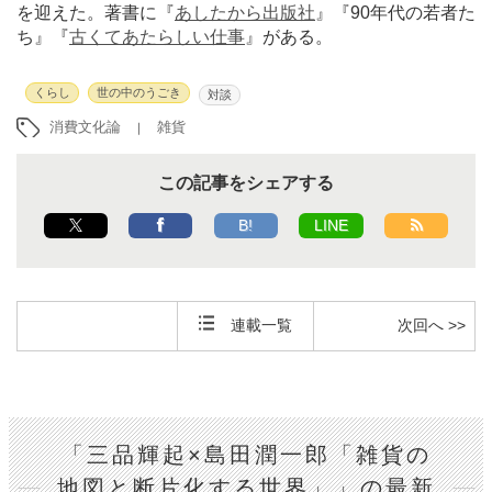
を迎えた。著書に『
あしたから出版社
』『90年代の若者た
ち』『
古くてあたらしい仕事
』がある。
くらし
世の中のうごき
対談
消費文化論
雑貨
この記事をシェアする
B!
LINE
連載一覧
次回へ >>
「三品輝起×島田潤一郎「雑貨の
地図と断片化する世界」」の最新