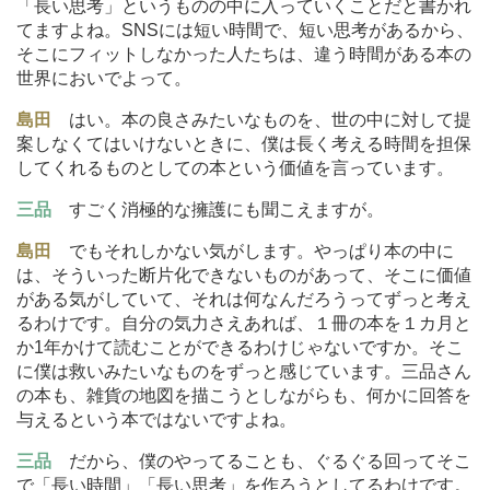
「長い思考」というものの中に入っていくことだと書かれ
てますよね。SNSには短い時間で、短い思考があるから、
そこにフィットしなかった人たちは、違う時間がある本の
世界においでよって。
島田
はい。本の良さみたいなものを、世の中に対して提
案しなくてはいけないときに、僕は長く考える時間を担保
してくれるものとしての本という価値を言っています。
三品
すごく消極的な擁護にも聞こえますが。
島田
でもそれしかない気がします。やっぱり本の中に
は、そういった断片化できないものがあって、そこに価値
がある気がしていて、それは何なんだろうってずっと考え
るわけです。自分の気力さえあれば、１冊の本を１カ月と
か1年かけて読むことができるわけじゃないですか。そこ
に僕は救いみたいなものをずっと感じています。三品さん
の本も、雑貨の地図を描こうとしながらも、何かに回答を
与えるという本ではないですよね。
三品
だから、僕のやってることも、ぐるぐる回ってそこ
で「長い時間」「長い思考」を作ろうとしてるわけです。