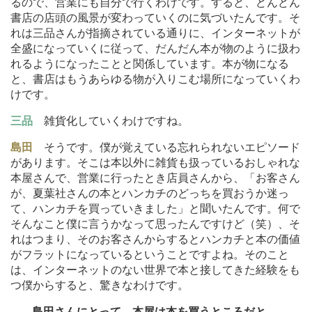
るので、営業にも自分で行くわけです。すると、どんどん
書店の店頭の風景が変わっていくのに気づいたんです。そ
れは三品さんが指摘されている通りに、インターネットが
全盛になっていくに従って、だんだん本が物のように扱わ
れるようになったことと関係しています。本が物になる
と、書店はもうあらゆる物が入りこむ場所になっていくわ
けです。
三品
雑貨化していくわけですね。
島田
そうです。僕が覚えている忘れられないエピソード
があります。そこは本以外に雑貨も扱っているおしゃれな
本屋さんで、営業に行ったとき店員さんから、「お客さん
が、夏葉社さんの本とハンカチのどっちを買おうか迷っ
て、ハンカチを買っていきました」と聞いたんです。何で
そんなこと僕に言うかなって思ったんですけど（笑）、そ
れはつまり、そのお客さんからするとハンカチと本の価値
がフラットになっているということですよね。そのこと
は、インターネットのない世界で本と接してきた経験をも
つ僕からすると、驚きなわけです。
―
―島田さんにとって、本屋は本を買うところだと。