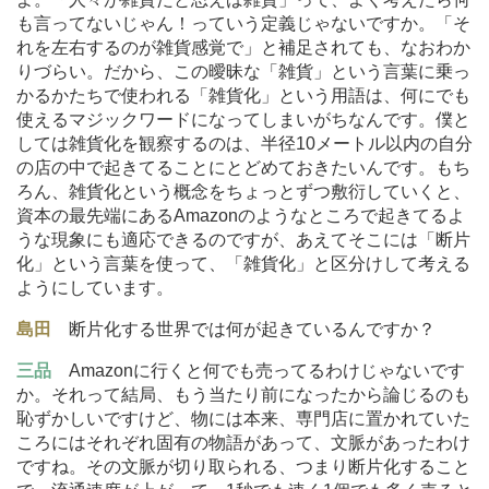
も言ってないじゃん！っていう定義じゃないですか。「そ
れを左右するのが雑貨感覚で」と補足されても、なおわか
りづらい。だから、この曖昧な「雑貨」という言葉に乗っ
かるかたちで使われる「雑貨化」という用語は、何にでも
使えるマジックワードになってしまいがちなんです。僕と
しては雑貨化を観察するのは、半径10メートル以内の自分
の店の中で起きてることにとどめておきたいんです。もち
ろん、雑貨化という概念をちょっとずつ敷衍していくと、
資本の最先端にあるAmazonのようなところで起きてるよ
うな現象にも適応できるのですが、あえてそこには「断片
化」という言葉を使って、「雑貨化」と区分けして考える
ようにしています。
島田
断片化する世界では何が起きているんですか？
三品
Amazonに行くと何でも売ってるわけじゃないです
か。それって結局、もう当たり前になったから論じるのも
恥ずかしいですけど、物には本来、専門店に置かれていた
ころにはそれぞれ固有の物語があって、文脈があったわけ
ですね。その文脈が切り取られる、つまり断片化すること