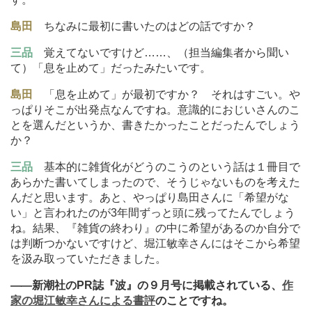
島田
ちなみに最初に書いたのはどの話ですか？
三品
覚えてないですけど
…
…、（担当編集者から聞い
て）「息を止めて」だったみたいです。
島田
「息を止めて」が最初ですか？ それはすごい。や
っぱりそこが出発点なんですね。意識的におじいさんのこ
とを選んだというか、書きたかったことだったんでしょう
か？
三品
基本的に雑貨化がどうのこうのという話は１冊目で
あらかた書いてしまったので、そうじゃないものを考えた
んだと思います。あと、やっぱり島田さんに「希望がな
い」と言われたのが3年間ずっと頭に残ってたんでしょう
ね。結果、『雑貨の終わり』の中に希望があるのか自分で
は判断つかないですけど、堀江敏幸さんにはそこから希望
を汲み取っていただきました。
―
―新潮社のPR誌『波』の９月号に掲載されている、
作
家の堀江敏幸さんによる書評
のことですね。