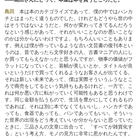
島田
本は本のカテゴライズであって、僕の中ではハンカ
チとはまったく違うものでした。けれどもどうやら世の中
はそうではないようだと。何かが変わってきてるんだろう
なという感じがあって、それがいいことなのか悪いことな
のかは分からないわけですよ。もちろんいいこともありま
す。例えば僕が作っているような古い文芸書の復刊本とい
うのは、昔であったら文学好きの人、古書マニアの人にし
か買ってもらえなかったと思うんですが、物事の価値がフ
ラットになっていくと、装幀が美しいとか、タイトルが良
いというだけで買ってくれるようなお客さんが出てくる。
それは新しい未来であって、僕は実際そういうふうなとこ
ろで商売をしてるという気持ちもあるけれど、一方で、こ
れは何か悪い方に転がっていく可能性もあると思うわけで
す。同じ金額を払うもので、生活を豊かにしてくれるもの
であれば、それは別に本でなくてもいいし、ハンカチであ
っても、食器であっても、パンであってもいい。そういっ
た世界の出現をどう考えていいか分からないと思っていた
ときに、三品さんの文章に出合って、「すべてが雑貨化す
る」という考え方、モノの見方に非常に惹かれたんです。