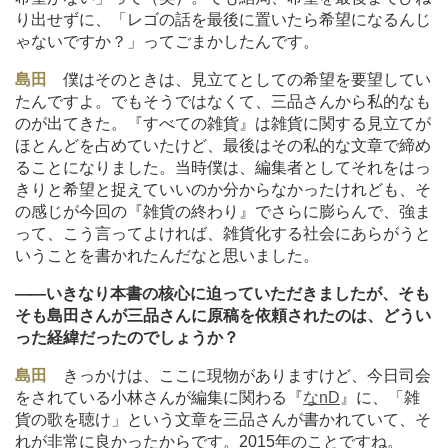
り出せずに、「レゴの話を最後に置いたら希望になるんじ
ゃないですか？」ってごまかしたんです。
島田
僕はそのときは、見立てとしての希望を要望してい
たんですよ。でもそうではなくて、三品さんから私的なも
のが出てきた。『すべての雑貨』は雑貨に関する見立てが
ほとんどを占めていたけど、最後はその私的な文章で締め
ることになりました。当時僕は、編集者としてそれをはっ
きりと希望と捉えていいのか分からなかったけれども、そ
の感じが今回の『雑貨の終わり』でさらに膨らんで、強ま
って、こう言ってよければ、雑貨化する社会にあらがうと
いうことを書かれたんだなと思いました。
―
―いきなり本書の核心に迫っていただきましたが、そも
そも島田さんが三品さんに原稿を依頼されたのは、どうい
った経緯だったのでしょうか？
島田
きっかけは、ここに現物がありますけど、今日司会
をされている小林さんが編集に関わる『
なnD
』に、「雑
貨の歌を聴け」という文章を三品さんが書かれていて、そ
れが非常に良かったからです。2015年のことですね。