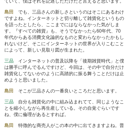
ていて、僕はそれを記述しただけだと言えると思います。
島田
でも、三品さんの新しさというのはそこにあるわけ
ですよね。インターネットと切り離して雑貨化というもの
を語ったとしたら、ここまでにはならなかった気がしま
す。『すべての雑貨』も、そうでなかったら60年代、70
年代からある消費文化論的なものと変わらなかったかもし
れないけど、そこにインターネットの世界が入りこむこと
によって、新しい見取り図が生まれた。
三品
インターネットの普及以降を「後期雑貨時代」と僕
は勝手に呼んでるんですけど、今回は、その中で自分だけ
雑貨化してないかのように高踏的に振る舞うことだけは止
めようと思いました。
島田
そこが三品さんの一番良いところだと思います。
三品
自分も雑貨化の中に組み込まれてて、同じようなこ
とを縮小しながら再生産している。その自覚ぐらいです
ね、僕に倫理があるとすれば。
島田
特徴的な商売人がこの本の中に出てきますよね。普