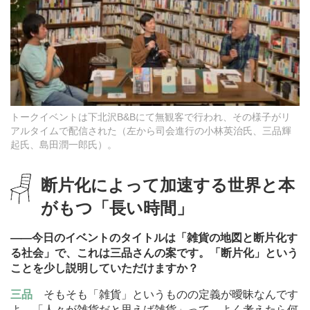
トークイベントは下北沢B&Bにて無観客で行われ、その様子がリ
アルタイムで配信された（左から司会進行の小林英治氏、三品輝
起氏、島田潤一郎氏）。
断片化によって加速する世界と本
がもつ「長い時間」
―
―今日のイベントのタイトルは「雑貨の地図と断片化す
る社会」で、これは三品さんの案です。「断片化」という
ことを少し説明していただけますか？
三品
そもそも「雑貨」というものの定義が曖昧なんです
よ。「人々が雑貨だと思えば雑貨」って、よく考えたら何