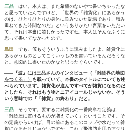
三品
はい。本人は、また希望のないやつ書いちゃったな
と思っていたんですけど、「世界の『雑貨化』にあらがう
のは、ひとりひとりの身体に染みついた記憶であり、積み
重ねてきた時間なのだ」というありがたい言葉をいただい
て、それは本当に嬉しかったですね。本人はそんなふうに
思って書いてなかったので。
島田
でも、僕もそういうふうに読みましたよ。雑貨化に
あらがうものとしてこういうものを書いているんだろうな
と。意図的に書いたのかなと思ったぐらいです。
―
―『波』には
三品さんのインタビュー（「雑貨界の地図
をつくる」）
も載っていて、本書のタイトルについても述
べられています。雑貨化が進んですべてが雑貨になるのだ
としたら、それはもう物とニアイコールじゃないか。そう
いう意味での『「雑貨」の終わり』だと。
三品
そうです。要するに雑貨化の一番簡単な定義は、
「雑貨屋に置けるものが増えていく」ということです。そ
の定義からいけば、目の前にあるこのコップや水だって雑
貨になるわけじゃないですか。これ（飛沫防止用のアクリ