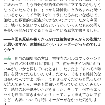
に終わって、もう自分が雑貨化の外部に立てる気がしなく
なっていたんですね。すっかり雑貨化に呑み込まれた渦中
にいるから、ミイラ取りがミイラになるみたいな感じで、
俯瞰した客観的な記述ができないわけです。だから今回
は、地べたを這いつくばるというか、いろんなものの周り
を長い時間かけてぐるぐる回っている感覚で書きました。
―
―今回も原稿を書くきっかけは編集者さんからの依頼だ
と思いますが、連載時はどういうオーダーだったのでしょ
うか？
三品
担当の編集者の方は、吉祥寺のパルコブックセンタ
ー（当時／2018年7月に閉店）で、何かデザイン的に面白
い本がないかと探していたときに、たまたま『すべての雑
貨』を見つけたらしいんです。だから、そもそも雑貨的な
出会いなんですよ（笑）。でもせっかくだからと思ったの
か読んでみたら、中身も面白いと思っていただいたみたい
で、感想のお手紙をいただきました。そして「何でもエッ
セイを自由に書きませんか？」って。よく覚えてないです
けど、内容については特にオーダーがなかった気がしま
す。