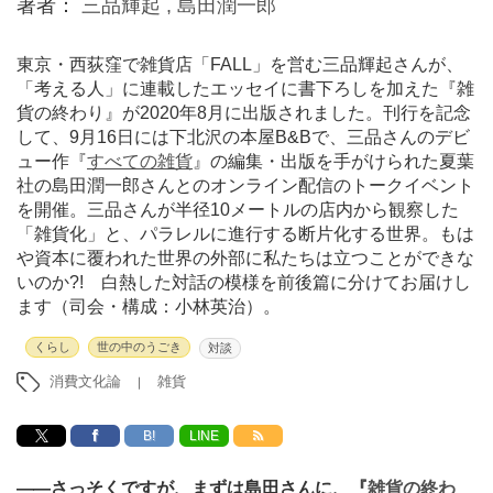
著者：
三品輝起 ,
島田潤一郎
東京・西荻窪で雑貨店「FALL」を営む三品輝起さんが、
「考える人」に連載したエッセイに書下ろしを加えた『雑
貨の終わり』が2020年8月に出版されました。刊行を記念
して、9月16日には下北沢の本屋B&Bで、三品さんのデビ
ュー作『
すべての雑貨
』の編集・出版を手がけられた夏葉
社の島田潤一郎さんとのオンライン配信のトークイベント
を開催。三品さんが半径10メートルの店内から観察した
「雑貨化」と、パラレルに進行する断片化する世界。もは
や資本に覆われた世界の外部に私たちは立つことができな
いのか?! 白熱した対話の模様を前後篇に分けてお届けし
ます（司会・構成：小林英治）。
くらし
世の中のうごき
対談
消費文化論
雑貨
B!
LINE
―
―さっそくですが、まずは島田さんに、『
雑貨の終わ