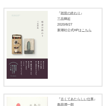
『
雑貨の終わり
』
三品輝起
2020/8/27
新潮社公式HPは
こちら
『
古くてあたらしい仕事
』
島田潤一郎