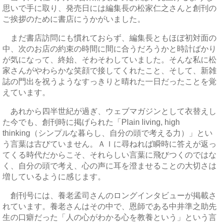
思いで手に取り、発売日には編集長の松家仁之さんと創刊の
ご挨拶のために書店にうかがいました。
まだ書店訪問にも慣れておらず、編集長ともほぼ初対面の
中、次のお店の約束の時間に間に合うだろうかと時計ばかり
が気になって、終始、そわそわしていました。そんな私に松
家さんがやわらかな笑顔で接してくれたこと、そして、新雑
誌の門出を祝うようなすっきりと晴れた一日だったことを覚
えています。
あれから四半世紀が過ぎ、ウェブマガジンとして衣替えし
た今でも、創刊時に掲げられた「Plain living, high
thinking（シンプルな暮らし、自分の頭で考える力）」とい
う言葉は古びていません。ＡＩに尋ねれば瞬時に答えが返っ
てくる時代だからこそ、それらしい言葉に飛びつくのではな
く、自分の頭で考え、心の声に耳を澄ませることの大切さは
増しているように感じます。
創刊号には、養老孟司さんのロングインタビューが掲載さ
れています。養老さんはその中で、恩師である中井準之助先
生の口癖だった「人の心がわかる心を教養という」という言