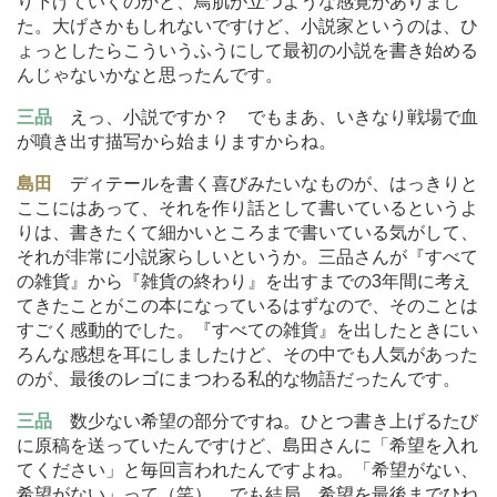
り下げていくのかと、鳥肌が立つような感覚がありまし
た。大げさかもしれないですけど、小説家というのは、ひ
ょっとしたらこういうふうにして最初の小説を書き始める
んじゃないかなと思ったんです。
三品
えっ、小説ですか？ でもまあ、いきなり戦場で血
が噴き出す描写から始まりますからね。
島田
ディテールを書く喜びみたいなものが、はっきりと
ここにはあって、それを作り話として書いているというよ
りは、書きたくて細かいところまで書いている気がして、
それが非常に小説家らしいというか。三品さんが『すべて
の雑貨』から『雑貨の終わり』を出すまでの3年間に考え
てきたことがこの本になっているはずなので、そのことは
すごく感動的でした。『すべての雑貨』を出したときにい
ろんな感想を耳にしましたけど、その中でも人気があった
のが、最後のレゴにまつわる私的な物語だったんです。
三品
数少ない希望の部分ですね。ひとつ書き上げるたび
に原稿を送っていたんですけど、島田さんに「希望を入れ
てください」と毎回言われたんですよね。「希望がない、
希望がない」って（笑）。でも結局、希望を最後までひね