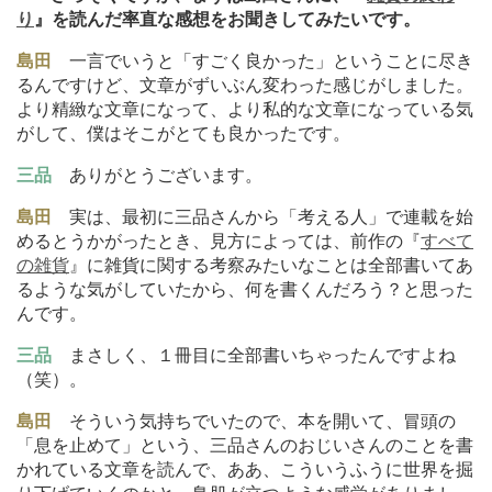
り
』を読んだ率直な感想をお聞きしてみたいです。
島田
一言でいうと「すごく良かった」ということに尽き
るんですけど、文章がずいぶん変わった感じがしました。
より精緻な文章になって、より私的な文章になっている気
がして、僕はそこがとても良かったです。
三品
ありがとうございます。
島田
実は、最初に三品さんから「考える人」で連載を始
めるとうかがったとき、見方によっては、前作の『
すべて
の雑貨
』に雑貨に関する考察みたいなことは全部書いてあ
るような気がしていたから、何を書くんだろう？と思った
んです。
三品
まさしく、１冊目に全部書いちゃったんですよね
（笑）。
島田
そういう気持ちでいたので、本を開いて、冒頭の
「息を止めて」という、三品さんのおじいさんのことを書
かれている文章を読んで、ああ、こういうふうに世界を掘