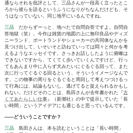
通ならそれを批評として、三品さんが一段高く立ったとこ
ろから彼らを語るというふうになりがちなんだけども、そ
うはなっていない。同じ地平にいるんですね。
三品
だからずーっと、地べたで自問自答ですよ。自問自
答地獄（笑）。今作は雑貨の地図の上に無印良品やディズ
ニーランド、ポートランドやシェーカーの共同体なんかを
見つけ出して、いそいそと訪ねていっては悶々と何かを考
えるようなエッセイです。さっきお話ししたように俯瞰は
できないですから、てくてく歩いていくんですけど、行っ
てもあんまり中に入らず犬みたいにぐるぐる回って、また
次に行ってぐるぐる回るという、そういうイメージなんで
す。この物事の周りをぐるぐると周回して考えつづけるっ
て行為には、結論もないし、逃げてると捉えられるかもし
れない。だけどそのことは、島田さんが去年書かれた『
古
くてあたらしい仕事
』（新潮社）の中で提示していた「長
い時間」というアイデアにも通じると思っているんです。
―
―どういうことですか？
三品
島田さんは、本を読むということは「長い時間」