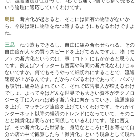
で、流通速度が上がって、1秒でも速く1個でも多く売ると
いう論理に適応していくわけです。
島田
断片化が起きると、そこには固有の物語がないか
ら、今度は逆に物語をねつ造するようにもなるわけですよ
ね。
三品
ねつ造もできるし、自由に組み合わせられる。その
自由度が人々の買うスピードを上げてるんですよ。物（モ
ノ）の断片化というのは、事（コト）にもかかると思うん
です。例えばツイッターも言葉や時間の断片化なわけじゃ
ないですか。何でもそうやって細切れにすることで、流通
速度が上がるんです。だからバズるわけであって、バズり
も設計に組み込まれていて、それで広告収入が増えるわけ
でしょ。よって今はどんな世界でも大きい資本がテクノロ
ジーを手に入れれば必ず断片化に向かっていき、流通速度
を上げ、マッチング速度を上げていくわけです。それがイ
ンターネット以降の経済のトレンドになっていて、そのこ
とと雑貨化は明らかに関係しているわけです。逆に言え
ば、その断片化した世界を、身近なところに引き寄せて自
分の店の中で観察したら「雑貨化」という現象として現れ