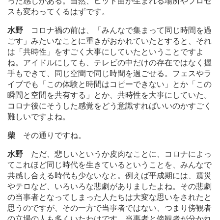
った感じがある。当然、ヒット曲が生まれる場所やプロセ
スも変わってくるはずです。
水野
コロナ禍の前は、「みんなで集まって同じ時間を過
ごす」みたいなことに重きがおかれていたとすると、それ
は「共時性」をすごく大事にしていたということですよ
ね。アイドルにしても、テレビの中だけの存在ではなく握
手もできて、同じ空間で同じ時間を過ごせる。フェスやラ
イブでも「この体験と時間はコピーできない」とか「この
瞬間と空間を共有する」とか、共時性を大事にしていた。
コロナ後にそうした感覚をどう意識すればいいのかすごく
難しいですよね。
柴
その通りですね。
水野
ただ、悲しいというか皮肉なことに、コロナによっ
てこれほど同じ時代を生きているということを、みんなで
共感し合える時代も少ないなと。例えば平成期には、震災
やテロなど、いろいろな悲劇がありましたよね。その悲劇
の当事者となってしまった人たちは大変な思いをされたと
思うのですが、その一方で当事者ではない、つまり傍観者
の立場の人も多くいたわけです。当事者と傍観者が分かれ