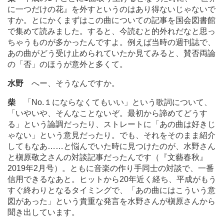
に一つだけの花』を外すというのはあり得ないじゃないで
すか。とにかくまずはこの曲についての記事を国会図書館
で集めて読みました。すると、今読むと的外れだなと思っ
ちゃうものが多かったんですよ。例えば当時の週刊誌で、
あの曲がどう受け止められていたか見てみると、賛否両論
の「否」のほうが意外と多くて。
水野
へー、そうなんですか。
柴
「No.１にならなくてもいい」という歌詞について、
「いやいや、そんなことないぞ。最初から諦めてどうす
る」という論調だったり、ストレートに「あの曲は好きじ
ゃない」という意見だったり。でも、それをそのまま紹介
してもなあ
…
…と悩んでいた時に見つけたのが、水野さん
と槇原敬之さんの対談記事だったんです（『文藝春秋』
2019年2月号）。ともに音楽の作り手同士の対談で、一番
信用できるなあと。ヒットから20年近く経ち、平成がもう
すぐ終わりとなるタイミングで、「あの曲にはこういう意
図があった」という貴重な発言を水野さんが槇原さんから
聞き出しています。