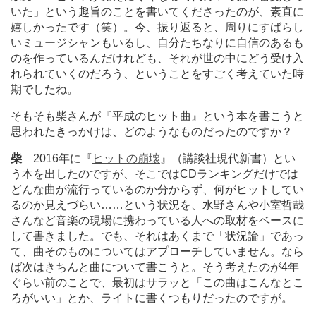
いた」という趣旨のことを書いてくださったのが、素直に
嬉しかったです（笑）。今、振り返ると、周りにすばらし
いミュージシャンもいるし、自分たちなりに自信のあるも
のを作っているんだけれども、それが世の中にどう受け入
れられていくのだろう、ということをすごく考えていた時
期でしたね。
そもそも柴さんが『平成のヒット曲』という本を書こうと
思われたきっかけは、どのようなものだったのですか？
柴
2016年に『
ヒットの崩壊
』（講談社現代新書）とい
う本を出したのですが、そこではCDランキングだけでは
どんな曲が流行っているのか分からず、何がヒットしてい
るのか見えづらい
…
…という状況を、水野さんや小室哲哉
さんなど音楽の現場に携わっている人への取材をベースに
して書きました。でも、それはあくまで「状況論」であっ
て、曲そのものについてはアプローチしていません。なら
ば次はきちんと曲について書こうと。そう考えたのが4年
ぐらい前のことで、最初はサラッと「この曲はこんなとこ
ろがいい」とか、ライトに書くつもりだったのですが。