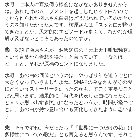
水野
ご本人に直接伺う機会はなかなかありませんから
ね。あれだけのムーブメントを起こしたヒット曲なので、
それを作られた槇原さん自身はどう思われているのかとい
うのを知りたかったんです。槇原さんは「スッと曲が降り
てきた」とか、天才的なエピソードが多くて、なかなか理
解が及ばないところもあったのですが。
柴
対談で槇原さんが「お釈迦様の『天上天下唯我独尊』
という言葉から着想を得た」と言っていて、「なるほ
ど！」と、それが原稿のヒントになりました。
水野
あの曲の価値というのは、やっぱり年を追うごとに
大きくなっていきましたよね。SMAPのみなさんがその後
にどういうストーリーを辿ったのかも、すごく重要なこと
だと思います。結果的に「時代を代表した曲になったな」
と人々が思い出す参照点になったというか。時間が経つご
とに、あの曲が持つ意味合いも変化してきたように思いま
す。
柴
そうですね。今だったら「『世界に一つだけの花』は
多様性についての歌だ」とも言えると思うんです。それこ