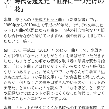
時代を超えた『世界に一つだけの
花』
水野
柴さんの『
平成のヒット曲
』（新潮新書）では、
1989年から2019年まで平成の30年間、それぞれの年にヒ
ットした曲や話題になった曲を、当時の社会情勢などと照
らし合わせながら論じていますね。僕の発言も引用してい
ただいて（笑）。
柴
はい。平成22（2010）年のヒット曲として、水野さ
んがお作りになった『ありがとう』を選ばせていただきま
した。ちょうどこの頃から音楽を取り巻く環境が変わり始
め、「ヒット曲」とは何かがよく分からなくなった時代に
なりつつありました。そんな中で、水野さんがご著書『
い
きものがたり
』（小学館文庫）に「お弁当屋で隣にいた人
たちが、何となくこの曲を口ずさんでいるのが、ヒットの
実感だ」と書いていたのを読んで、「なるほど」と。数字
や記録だけではヒットが見えにくくなった時代に、すごく
実感のこもったエピソードですよね。
水野
「ヒットが見えにくくなる時代の中で孤軍奮闘して