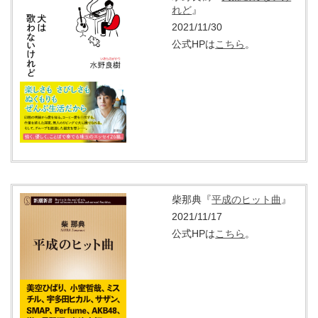
れど
』
2021/11/30
公式HPは
こちら
。
柴那典『
平成のヒット曲
』
2021/11/17
公式HPは
こちら
。