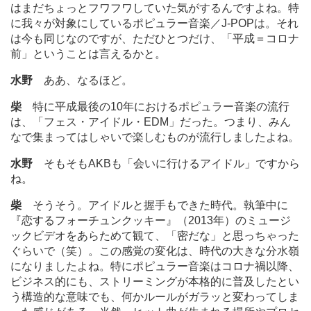
はまだちょっとフワフワしていた気がするんですよね。特
に我々が対象にしているポピュラー音楽／J-POPは。それ
は今も同じなのですが、ただひとつだけ、「平成＝コロナ
前」ということは言えるかと。
水野
ああ、なるほど。
柴
特に平成最後の10年におけるポピュラー音楽の流行
は、「フェス・アイドル・EDM」だった。つまり、みん
なで集まってはしゃいで楽しむものが流行しましたよね。
水野
そもそもAKBも「会いに行けるアイドル」ですから
ね。
柴
そうそう。アイドルと握手もできた時代。執筆中に
『恋するフォーチュンクッキー』（2013年）のミュージ
ックビデオをあらためて観て、「密だな」と思っちゃった
ぐらいで（笑）。この感覚の変化は、時代の大きな分水嶺
になりましたよね。特にポピュラー音楽はコロナ禍以降、
ビジネス的にも、ストリーミングが本格的に普及したとい
う構造的な意味でも、何かルールがガラッと変わってしま