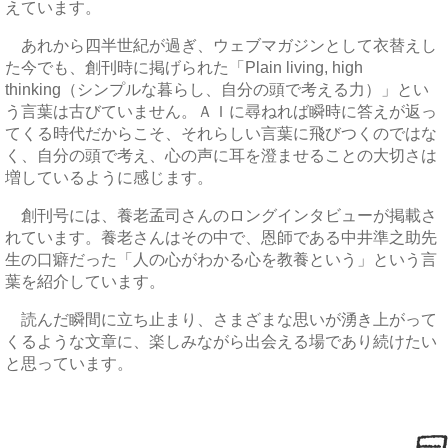
えています。
あれから四半世紀が過ぎ、ウェブマガジンとして衣替えし
た今でも、創刊時に掲げられた「Plain living, high
thinking（シンプルな暮らし、自分の頭で考える力）」とい
う言葉は古びていません。ＡＩに尋ねれば瞬時に答えが返っ
てくる時代だからこそ、それらしい言葉に飛びつくのではな
く、自分の頭で考え、心の声に耳を澄ませることの大切さは
増しているように感じます。
創刊号には、養老孟司さんのロングインタビューが掲載さ
れています。養老さんはその中で、恩師である中井準之助先
生の口癖だった「人の心がわかる心を教養という」という言
葉を紹介しています。
読んだ瞬間に立ち止まり、さまざまな思いが湧き上がって
くるような文章に、楽しみながら出会える場であり続けたい
と思っています。