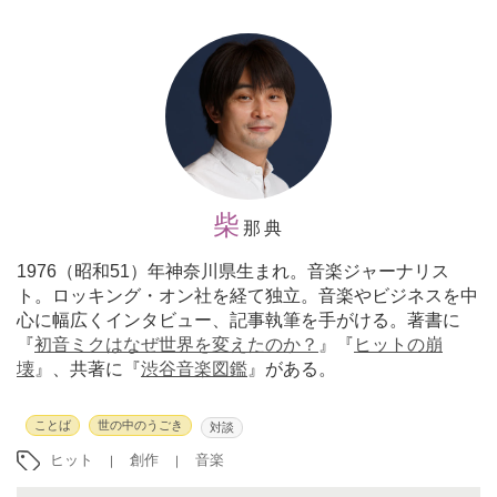
柴
那典
1976（昭和51）年神奈川県生まれ。音楽ジャーナリス
ト。ロッキング・オン社を経て独立。音楽やビジネスを中
心に幅広くインタビュー、記事執筆を手がける。著書に
『
初音ミクはなぜ世界を変えたのか？
』『
ヒットの崩
壊
』、共著に『
渋谷音楽図鑑
』がある。
ことば
世の中のうごき
対談
ヒット
創作
音楽