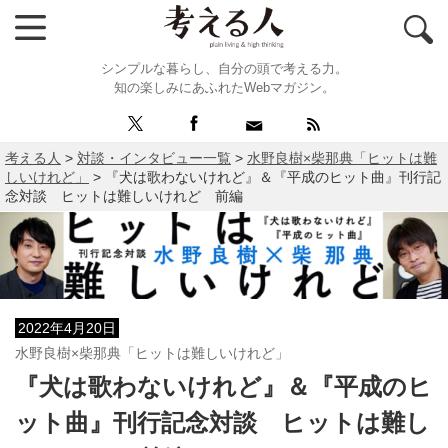
シンプルな暮らし、自分の頭で考える力。
知の楽しみにあふれたWebマガジン。
考える人
>
対談・インタビュー一覧
>
水野良樹×柴那典「ヒットは難
しいけれど」
>
『犬は歌わないけれど』＆『平成のヒット曲』刊行記
念対談 ヒットは難しいけれど 前編
2022年4月20日
水野良樹×柴那典「ヒットは難しいけれど」
『犬は歌わないけれど』＆『平成のヒ
ット曲』刊行記念対談 ヒットは難し