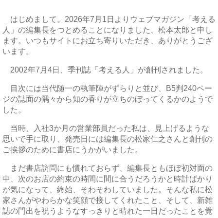
はじめまして。2026年7月1日よりウェブマガジン「考える
人」の編集長をつとめることになりました、松本太郎と申し
ます。いつもサイトにお立ち寄りいただき、ありがとうござ
います。
2002年7月4日、季刊誌「考える人」が創刊されました。
目次には当代随一の執筆陣がずらりと並び、B5判240ペー
ジの誌面の隅々から知の香りが立ちのぼってくるかのようで
した。
当時、入社3か月の営業部員だった私は、見上げるような
思いで手に取り、発売日には編集長の松家仁之さんと創刊の
ご挨拶のために書店にうかがいました。
まだ書店訪問にも慣れておらず、編集長ともほぼ初対面の
中、次のお店の約束の時間に間に合うだろうかと時計ばかり
が気になって、終始、そわそわしていました。そんな私に松
家さんがやわらかな笑顔で接してくれたこと、そして、新雑
誌の門出を祝うようなすっきりと晴れた一日だったことを覚