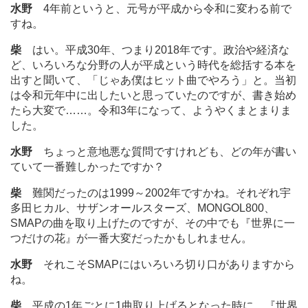
水野
4年前というと、元号が平成から令和に変わる前で
すね。
柴
はい。平成30年、つまり2018年です。政治や経済な
ど、いろいろな分野の人が平成という時代を総括する本を
出すと聞いて、「じゃあ僕はヒット曲でやろう」と。当初
は令和元年中に出したいと思っていたのですが、書き始め
たら大変で
…
…。令和3年になって、ようやくまとまりま
した。
水野
ちょっと意地悪な質問ですけれども、どの年が書い
ていて一番難しかったですか？
柴
難関だったのは1999～2002年ですかね。それぞれ宇
多田ヒカル、サザンオールスターズ、MONGOL800、
SMAPの曲を取り上げたのですが、その中でも『世界に一
つだけの花』が一番大変だったかもしれません。
水野
それこそSMAPにはいろいろ切り口がありますから
ね。
柴
平成の1年ごとに1曲取り上げるとなった時に、『世界