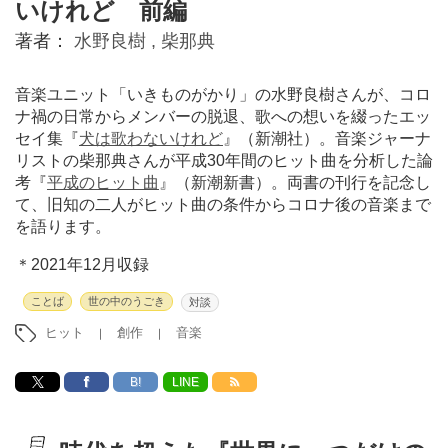
いけれど 前編
著者：
水野良樹 ,
柴那典
音楽ユニット「いきものがかり」の水野良樹さんが、コロ
ナ禍の日常からメンバーの脱退、歌への想いを綴ったエッ
セイ集『
犬は歌わないけれど
』（新潮社）。音楽ジャーナ
リストの柴那典さんが平成30年間のヒット曲を分析した論
考『
平成のヒット曲
』（新潮新書）。両書の刊行を記念し
て、旧知の二人がヒット曲の条件からコロナ後の音楽まで
を語ります。
＊2021年12月収録
ことば
世の中のうごき
対談
ヒット
創作
音楽
B!
LINE